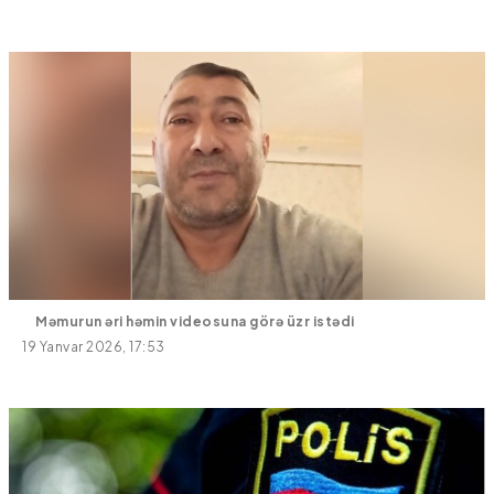
Məmurun əri həmin videosuna görə üzr istədi
19 Yanvar 2026, 17:53