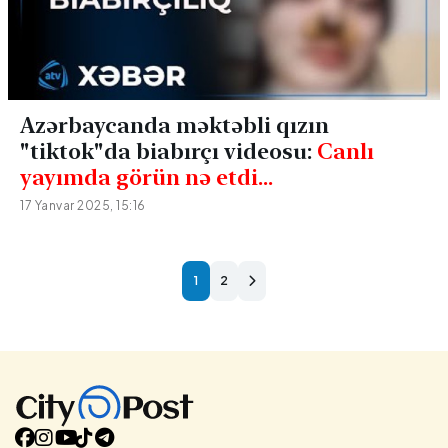
Azərbaycanda məktəbli qızın
"tiktok"da biabırçı videosu:
Canlı
yayımda görün nə etdi...
17 Yanvar 2025, 15:16
1
2