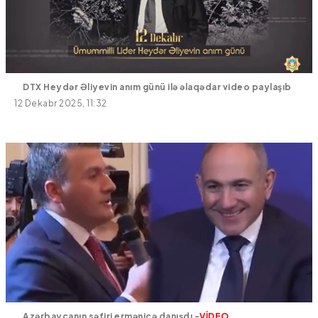
DTX Heydər Əliyevin anım günü ilə əlaqədar video paylaşıb
12 Dekabr 2025, 11:32
Azərbaycanın səfiri ermənicə danışdı -
VİDEO