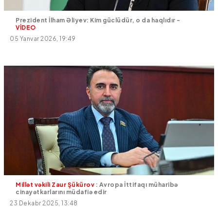
Prezident İlham Əliyev: Kim güclüdür, o da haqlıdır -
VİDEO
05 Yanvar 2026, 19:49
Millət vəkili Zaur Şükürov
: Avropa İttifaqı müharibə
cinayətkarlarını müdafiə edir
23 Dekabr 2025, 13:48