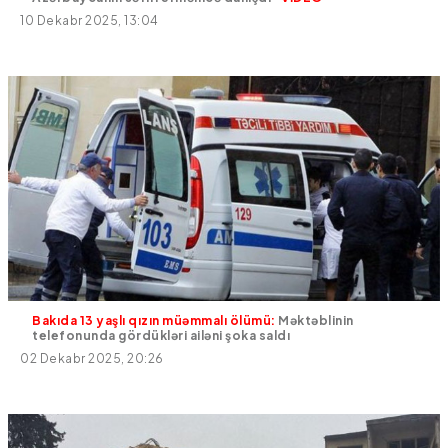
10 Dekabr 2025, 13:04
Bakıda 13 yaşlı qızın müəmmalı ölümü:
Məktəblinin
telefonunda gördükləri ailəni şoka saldı
02 Dekabr 2025, 20:26