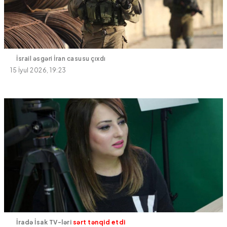
İsrail əsgəri İran casusu çıxdı
15 İyul 2026, 19:23
İradə İsak TV-ləri
sərt tənqid etdi