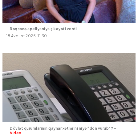
Rəqsanə apellyasiya şikayəti verdi
18 Avqust 2025, 11:30
Dövlət qurumlarının qaynar xətlərini niyə “don vurub”? -
Video