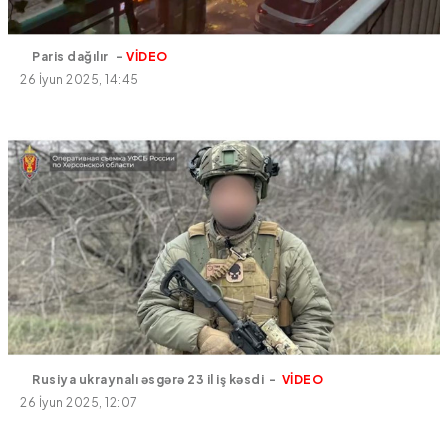
Paris dağılır -
VİDEO
26 İyun 2025, 14:45
Rusiya ukraynalı əsgərə 23 il iş kəsdi -
VİDEO
26 İyun 2025, 12:07