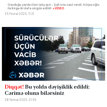
Oxuduğu yerdə ölən talış qızı - Şah ona saat verdi, körpə oğlu
ilə birgə iki dəfə sürgün edildi
+VİDEO
25 Fevral 2025, 11:21
Diqqət!
Bu yolda dəyişiklik edildi:
Cərimə oluna bilərsiniz
28 Yanvar 2025, 21:55