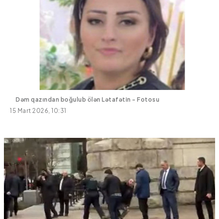
Dəm qazından boğulub ölən Lətafətin - Fotosu
15 Mart 2026, 10:31