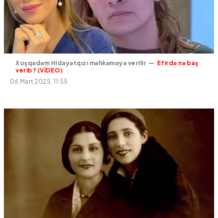
Xoşqədəm Hidayətqızı məhkəməyə verilir —
Efirdə nə baş
verib? (VİDEO)
06 Mart 2025, 11:55