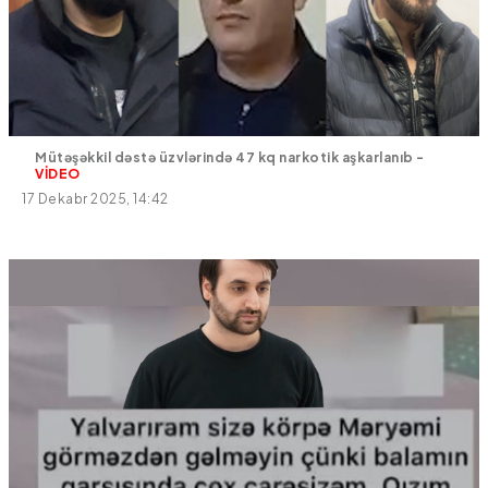
Mütəşəkkil dəstə üzvlərində 47 kq narkotik aşkarlanıb -
VİDEO
17 Dekabr 2025, 14:42