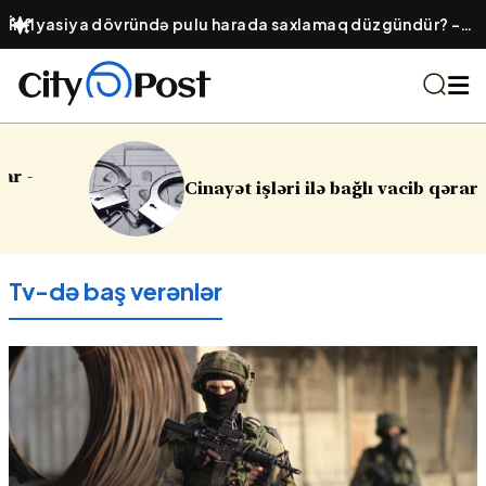
Yeməyi yenidən qızdırarkən edilən xətalar: Hansı ərzaqlar
zəhərə çevrilir?
Cinayət işləri ilə bağlı vacib qərar
Tv-də baş verənlər