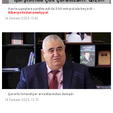
Xəstə uşaqlara yardım adı ilə 200 min pul ələ keçirdi -
Kiberpolisdən əməliyyat
16 Dekabr 2025, 11:42
Şərurlu İsfəndiyar arvadlarından danışdı
14 Dekabr 2025, 13:31