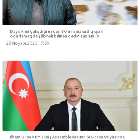
Dayə kimi çalışdığı evdən 60 min manatlıq qızıl
oğurlamaqda şübhəli bilinən qadın saxlanılıb
28 Noyabr 2025, 17:39
İlham Əliyev BMT Baş Assambleyasının 80-ci sessiyasında