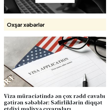
Oxşar xəbərlər
Viza müraciətində ən çox rədd cavabı
gətirən səbəblər: Səfirliklərin diqqət
etdiyi maliyyə çıxarışları