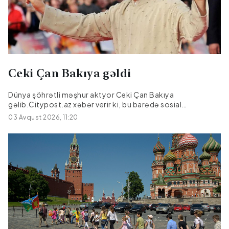
Ceki Çan Bakıya gəldi
Dünya şöhrətli məşhur aktyor Ceki Çan Bakıya
gəlib.Citypost.az xəbər verir ki, bu barədə sosial
şəbəkələrdə məlumat yayılıb.O, Bakıya film çəkilişi üçün
03 Avqust 2026, 11:20
gəlib.|Kult.az