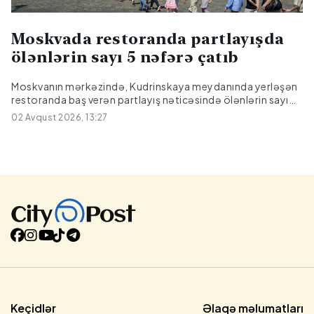
Moskvada restoranda partlayışda
ölənlərin sayı 5 nəfərə çatıb
Moskvanın mərkəzində, Kudrinskaya meydanında yerləşən
restoranda baş verən partlayış nəticəsində ölənlərin sayı
beşə çatıb.Bu barədə REN TV məlumat yayıbBildirilib ki, iki
02 Avqust 2026, 13:27
nəfər xəstəxanada ölüb. Altı nəfərdən çox yaralının
vəziyyəti ağır olaraq qalır və həkimlər onların həyatını xilas
etmək üçün mübarizə aparmağa davam edirlər.
Keçidlər
Əlaqə məlumatları