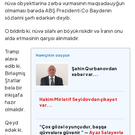
nüvə obyektlərinə zərbə vurmasının məqsədəuyğun
olmaması barədə ABŞ Prezidenti Co Baydenin
sözlərini şərh edərkən deyib.
O bildirib ki, nüvə silahı ən böyük riskdir və İranın onu
əldə etməsinin qarşısı alınmalıdır.
Tramp
Həmçinin oxuyun
əlavə
edib ki,
Şahin Qurbanovdan
Birləşmiş
xəbər var...
Ştatlar
belə bir
inkişafa
Hakim Mirlətif Seyidovdan şikayət
hazır
var...
olmalıdır.
Qeyd
“Çox gözəl oyunçudur, başqa
edək ki,
qüvvələrə güvənir ” —
Ayaz Salayevlə