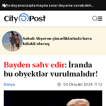
Avtodayanacaqda maşına zərər dəyərsə cavabdeh
kimdir? – Obyekt sahibinin hüquqi öhdəliyi
eron çimərliklərində hava
16 yaşlı ye
acaq
Yasamalda 
Bayden səhv edir
: İranda
bu obyektlər vurulmalıdır!
Dünya
05 Oktyabr 2024, 11:12