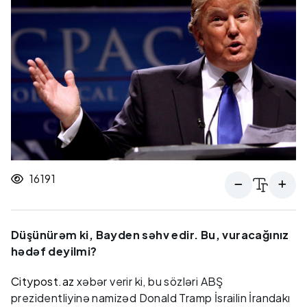
16191
Düşünürəm ki, Bayden səhv edir. Bu, vuracağınız
hədəf deyilmi?
Citypost.az
xəbər verir ki, bu sözləri ABŞ
prezidentliyinə namizəd Donald Tramp İsrailin İrandakı