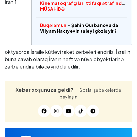
İran 1
Kinematoqrafçılar İttifaqı ətrafında
MÜSAHİBƏ
Buqələmun
- Şahin Qurbanovu da
Vilyam Hacıyevin taleyi gözləyir?
oktyabrda İsrailə kütləvi raket zərbələri endirib. İsrailin
buna cavab olaraq İranın neft və nüvə obyektlərinə
zərbə endirə biləcəyi iddia edilir.
Xəbər xoşunuza gəldi?
Sosial şəbəkələrdə
paylaşın