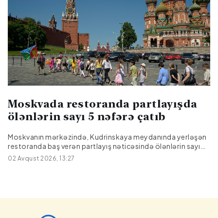
Moskvada restoranda partlayışda
ölənlərin sayı 5 nəfərə çatıb
Moskvanın mərkəzində, Kudrinskaya meydanında yerləşən
restoranda baş verən partlayış nəticəsində ölənlərin sayı
beşə çatıb.Bu barədə REN TV məlumat yayıbBildirilib ki, iki
02 Avqust 2026, 13:27
nəfər xəstəxanada ölüb. Altı nəfərdən çox yaralının
vəziyyəti ağır olaraq qalır və həkimlər onların həyatını xilas
etmək üçün mübarizə aparmağa davam edirlər.