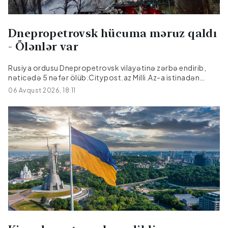
Səfirliklərin maliyyə sənədlərində...
Dnepropetrovsk hücuma məruz qaldı
- Ölənlər var
Rusiya ordusu Dnepropetrovsk vilayətinə zərbə endirib,
nəticədə 5 nəfər ölüb.Citypost.az Milli.Az-a istinadən
xəbər verir ki, bu barədə Dnepropetrovsk regional hərbi
06 Avqust 2026, 18:11
administrasiyasının rəhbəri Aleksandr Qanja Teleqram
kanalında məlumat verib.Hücum nəticəsində üç nəfər
yaralanıb. Yaralılar hamısı xəstəxanaya yerləşdirilib,
onlardan birinin vəziyyəti ağırdır.