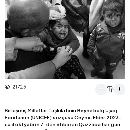
21725
Birləşmiş Millətlər Təşkilatının Beynəlxalq Uşaq
Fondunun (UNICEF) sözçüsü Ceyms Elder 2023-
cü il oktyabrın 7-dən etibarən Qəzzada hər gün