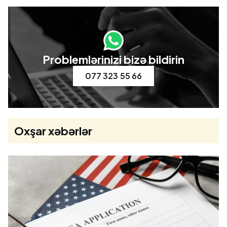
Problemlərinizi bizə bildirin
077 323 55 66
Oxşar xəbərlər