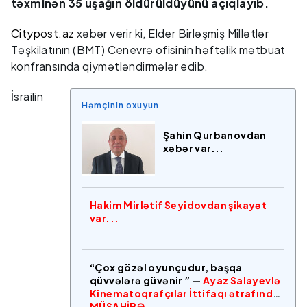
təxminən 35 uşağın öldürüldüyünü açıqlayıb.
Citypost.az
xəbər verir ki, Elder Birləşmiş Millətlər
Təşkilatının (BMT) Cenevrə ofisinin həftəlik mətbuat
konfransında qiymətləndirmələr edib.
İsrailin
Həmçinin oxuyun
Şahin Qurbanovdan
xəbər var...
Hakim Mirlətif Seyidovdan şikayət
var...
“Çox gözəl oyunçudur, başqa
qüvvələrə güvənir ” —
Ayaz Salayevlə
Kinematoqrafçılar İttifaqı ətrafında
MÜSAHİBƏ