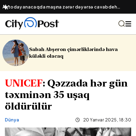
Avtodayanacaqda maşına zərər dəyərsə cavabdeh
kimdir? – Obyekt sahibinin hüquqi öhdəliyi
imərliklərində hava
16 yaşlı yeniyetmə
Yasamalda partl
UNICEF
: Qəzzada hər gün
təxminən 35 uşaq
öldürülür
Dünya
20 Yanvar 2025, 18:30