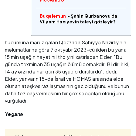
Buqələmun
- Şahin Qurbanovu da
Vilyam Hacıyevin taleyi gözləyir?
hücumuna məruz qalan Qəzzada Səhiyyə Nazirliyinin
məlumatlarına görə 7 oktyabr 2023-cü ildən bu yana
15 min uşağın həyatını itirdiyini xatırladan Elder, "Bu,
gündə təxminən 35 uşağın ölümü deməkdir. Bildirilir ki,
14 ay ərzində hər gün 35 uşaq öldürülürdü”. dedi.
Elder, yanvarın 15-də İsrail və HƏMAS arasında əldə
olunan atəşkəs razılaşmasının gec olduğunu və bunun
daha tez baş verməsinin bir çox səbəbləri olduğunu
vurğuladı.
Yeganə