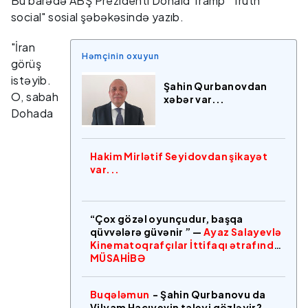
Bu barədə ABŞ Prezidenti Donald Tramp "Truth
social" sosial şəbəkəsində yazıb.
"İran
Həmçinin oxuyun
görüş
istəyib.
Şahin Qurbanovdan
O, sabah
xəbər var...
Dohada
Hakim Mirlətif Seyidovdan şikayət
var...
“Çox gözəl oyunçudur, başqa
qüvvələrə güvənir ” —
Ayaz Salayevlə
Kinematoqrafçılar İttifaqı ətrafında
MÜSAHİBƏ
Buqələmun
- Şahin Qurbanovu da
Vilyam Hacıyevin taleyi gözləyir?