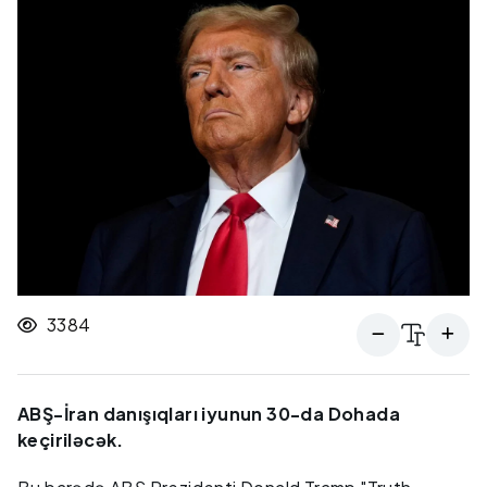
3384
ABŞ-İran danışıqları iyunun 30-da Dohada
keçiriləcək.