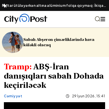
Paltar ütüləyərkən altına alüminium folqa qoymaq: İkiqat
sürətli ütüləmə üsulu
mərliklərində hava
16 yaşlı yeniyetmə 
Yasamalda partla
Tramp:
ABŞ-İran
danışıqları sabah Dohada
keçiriləcək
Cəmiyyət
29 İyun 2026, 15:41