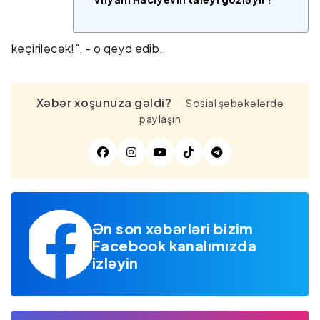
keçiriləcək!", - o qeyd edib.
Xəbər xoşunuza gəldi?
Sosial şəbəkələrdə
paylaşın
Ən son xəbərləri bizim
Facebook kanalımızda
izləyin