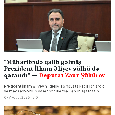
"Müharibədə qalib gəlmiş
Prezident İlham Əliyev sülhü də
qazandı" —
Deputat Zaur Şükürov
Prezident İlham Əliyevin liderliyi ilə həyata keçirilən ardıcıl
və məqsədyönlü siyasət son illərdə Cənubi Qafqazın
geosiyasi xəritəsini əsaslı şəkildə dəyişmişdir. 2020-ci il
07 Avqust 2026, 15:01
Vətən müharibəsində qazanılmış tarixi Zəfər və 2023-cü
ildə bir günlük antiterror tədbirləri nəticəsində
Azərbaycanın ərazi bütövlüyü və suverenliyi tam bərpa