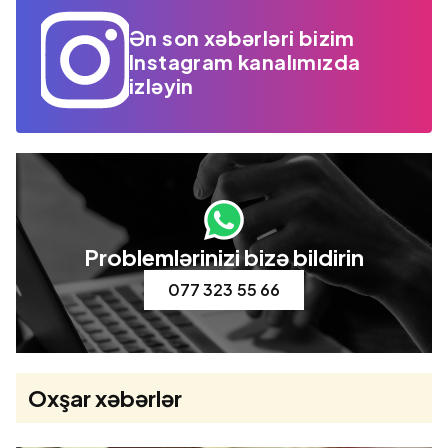
Ən son xəbərləri bizim
Instagram kanalımızda
izləyin
Problemlərinizi bizə bildirin
077 323 55 66
Oxşar xəbərlər