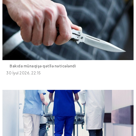
Bakıda münaqişə qətllə nəticələndi
30 İyul 2026, 22:15