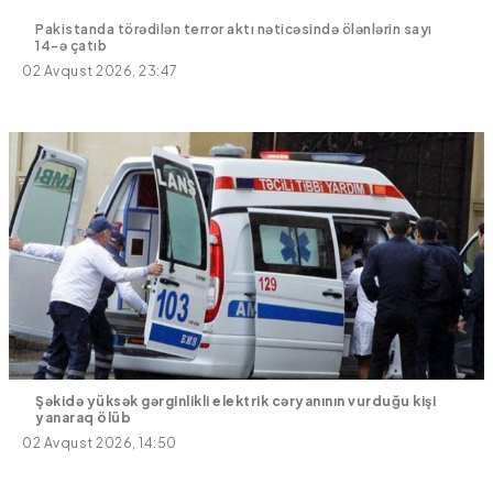
Pakistanda törədilən terror aktı nəticəsində ölənlərin sayı
14-ə çatıb
02 Avqust 2026, 23:47
Şəkidə yüksək gərginlikli elektrik cəryanının vurduğu kişi
yanaraq ölüb
02 Avqust 2026, 14:50