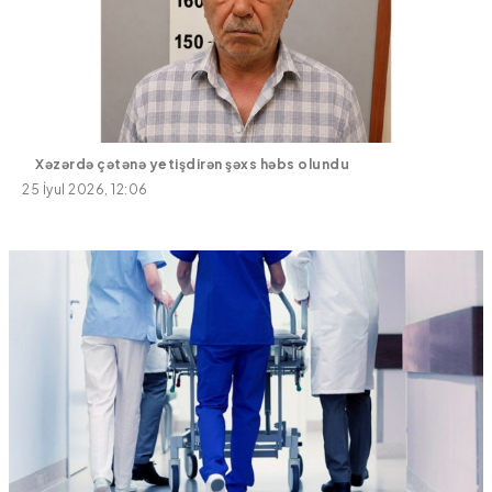
Xəzərdə çətənə yetişdirən şəxs həbs olundu
25 İyul 2026, 12:06