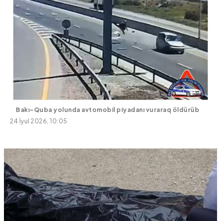
Bakı–Quba yolunda avtomobil piyadanı vuraraq öldürüb
24 İyul 2026, 10:05