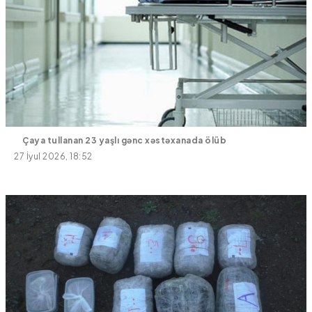
Çaya tullanan 23 yaşlı gənc xəstəxanada ölüb
27 İyul 2026, 18:52