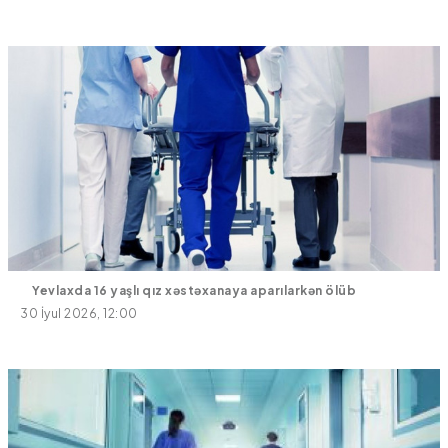
Yevlaxda 16 yaşlı qız xəstəxanaya aparılarkən ölüb
30 İyul 2026, 12:00