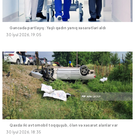
Gəncədə partlayış: Yaşlı qadın yanıq xəsarətləri aldı
30 İyul 2026, 19:05
Qaxda iki avtomobil toqquşub, ölən və xəsarət alanlar var
30 İyul 2026, 18:35