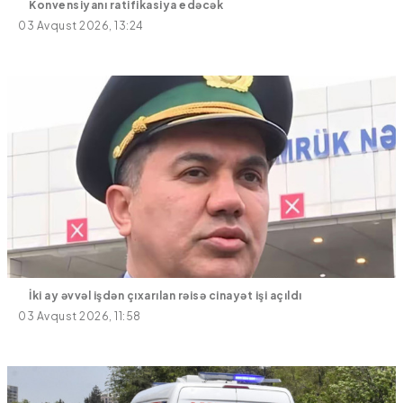
Konvensiyanı ratifikasiya edəcək
03 Avqust 2026, 13:24
İki ay əvvəl işdən çıxarılan rəisə cinayət işi açıldı
03 Avqust 2026, 11:58