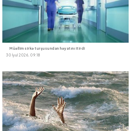
Müəllim sirkə turşusundan həyatını itirdi
30 İyul 2026, 09:18