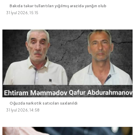
Bakıda təkər tullantıları yığılmış ərazidə yanğın olub
31 İyul 2026, 15:15
Oğuzda narkotik satıcıları saxlanıldı
31 İyul 2026, 14:58