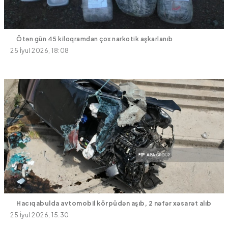
Ötən gün 45 kiloqramdan çox narkotik aşkarlanıb
25 İyul 2026, 18:08
Hacıqabulda avtomobil körpüdən aşıb, 2 nəfər xəsarət alıb
25 İyul 2026, 15:30