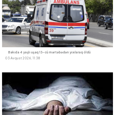
Bakıda 4 yaşlı uşaq 13-cü mərtəbədən yıxılaraq öldü
03 Avqust 2026, 11:38