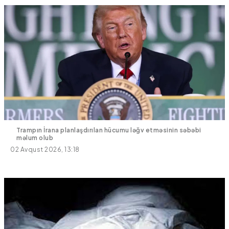
Trampın İrana planlaşdırılan hücumu ləğv etməsinin səbəbi
məlum olub
02 Avqust 2026, 13:18