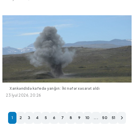
Xankəndidə kafedə yanğın: İki nəfər xəsarət aldı
23 İyul 2026, 20:26
1
2
3
4
5
6
7
8
9
10
...
50
51