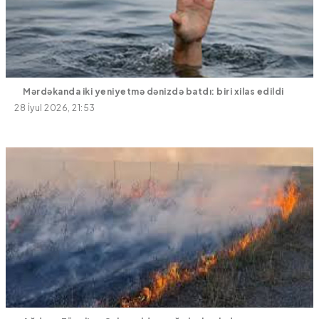
Mərdəkanda iki yeniyetmə dənizdə batdı: biri xilas edildi
28 İyul 2026, 21:53