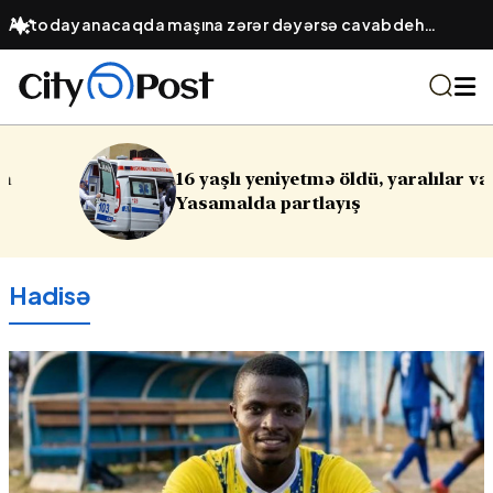
Kondisionerin filtrini təmizləməyəndə nə baş verir? –
Elektrik sərfiyyatının artması və hava keyfiyyəti
16 yaşlı yeniyetmə öldü, yaralılar var -
Yasamalda partlayış
Hadisə