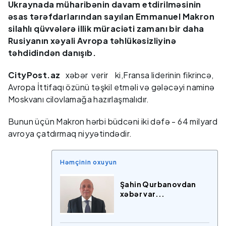
Ukraynada müharibənin davam etdirilməsinin
əsas tərəfdarlarından sayılan Emmanuel Makron
silahlı qüvvələrə illik müraciəti zamanı bir daha
Rusiyanın xəyali Avropa təhlükəsizliyinə
təhdidindən danışıb.
CityPost.az
xəbər verir ki,Fransa liderinin fikrincə,
Avropa İttifaqı özünü təşkil etməli və gələcəyi naminə
Moskvanı cilovlamağa hazırlaşmalıdır.
Bunun üçün Makron hərbi büdcəni iki dəfə - 64 milyard
avroya çatdırmaq niyyətindədir.
Həmçinin oxuyun
Şahin Qurbanovdan
xəbər var...