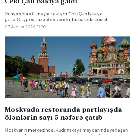
Ceki Çan Bakıya gəldi
Dünya şöhrətli məşhur aktyor Ceki Çan Bakıya
gəlib.Citypost.az xəbər verir ki, bu barədə sosial
şəbəkələrdə məlumat yayılıb.O, Bakıya film çəkilişi üçün
03 Avqust 2026, 11:20
gəlib.|Kult.az
Moskvada restoranda partlayışda
ölənlərin sayı 5 nəfərə çatıb
Moskvanın mərkəzində, Kudrinskaya meydanında yerləşən