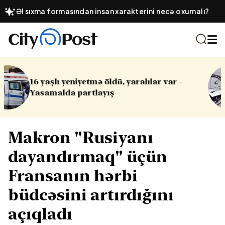
Əl sıxma formasından insan xarakterini necə oxumalı?
r var -
Cinayət işləri ilə bağlı vacib qə
Makron "Rusiyanı
dayandırmaq" üçün
Fransanın hərbi
büdcəsini artırdığını
açıqladı