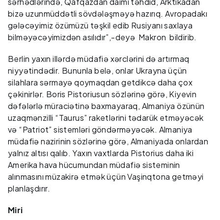
sərhədlərində, Qafqazdan daimi təhdid, Arktikadan
bizə uzunmüddətli sövdələşməyə hazırıq. Avropadakı
gələcəyimiz özümüzü təşkil edib Rusiyanı saxlaya
bilməyəcəyimizdən asılıdır”,-deyə Makron bildirib.
Berlin yaxın illərdə müdafiə xərclərini də artırmaq
niyyətindədir. Bununla belə, onlar Ukrayna üçün
silahlara sərmayə qoymaqdan getdikcə daha çox
çəkinirlər. Boris Pistoriusun sözlərinə görə, Kiyevin
dəfələrlə müraciətinə baxmayaraq, Almaniya özünün
uzaqmənzilli “Taurus” raketlərini tədarük etməyəcək
və “Patriot” sistemləri göndərməyəcək. Almaniya
müdafiə nazirinin sözlərinə görə, Almaniyada onlardan
yalnız altısı qalıb. Yaxın vaxtlarda Pistorius daha iki
Amerika hava hücumundan müdafiə sisteminin
alınmasını müzakirə etmək üçün Vaşinqtona getməyi
planlaşdırır.
Miri