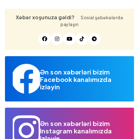
Xəbər xoşunuza gəldi?
Sosial şəbəkələrdə
paylaşın
Ən son xəbərləri bizim
Facebook kanalımızda
izləyin
Ən son xəbərləri bizim
Instagram kanalımızda
izləyin