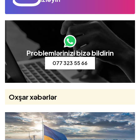
Problemlərinizi bizə bildirin
077 323 55 66
Oxşar xəbərlər