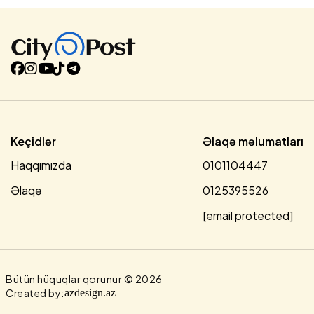
nəticəsində xəsarət alan olmayıb. Bölgədəki sahil
mühafizə qüvvələri məlumatlandırılıb, insidentlə bağlı
araşdırma aparılır.
Keçidlər
Əlaqə məlumatları
Haqqımızda
0101104447
Əlaqə
0125395526
[email protected]
Bütün hüquqlar qorunur © 2026
Created by:
azdesign.az