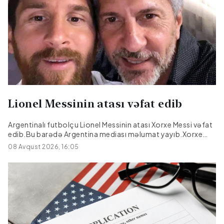
Lionel Messinin atası vəfat edib
Argentinalı futbolçu Lionel Messinin atası Xorxe Messi vəfat
edib.Bu barədə Argentina mediası məlumat yayıb.Xorxe
Messi müalicə olunduğu xəstəxanada 68 yaşında dünyasını
08 Avqust 2026, 16:05
dəyişib.Onun səhhətində bir müddətdir problem yarandığı
bildirilir.