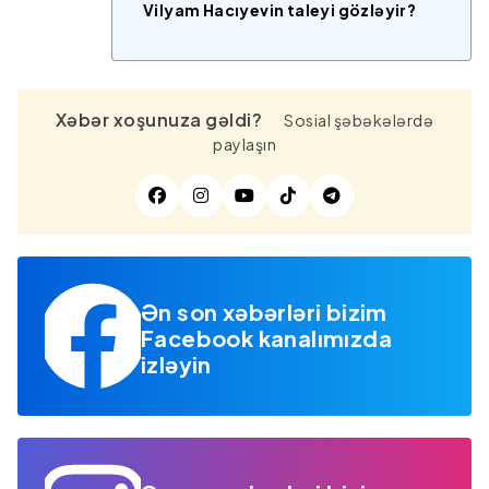
Vilyam Hacıyevin taleyi gözləyir?
Xəbər xoşunuza gəldi?
Sosial şəbəkələrdə
paylaşın
Ən son xəbərləri bizim
Facebook kanalımızda
izləyin