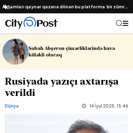
Axşamları qaynar qazana dönən bu platforma bir zümrə
qadınlarla dolu olur...
mərliklərində hava
16 yaşlı yeniyetmə 
Yasamalda partl
Rusiyada yazıçı axtarışa
verildi
Dünya
14 İyul 2025, 15:46