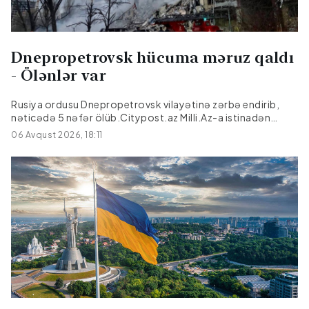
xərclərini sərbəst qarşılaya biləcəyinin əsas göstəricisidir.
Səfirliklərin maliyyə sənədlərində...
Dnepropetrovsk hücuma məruz qaldı
- Ölənlər var
Rusiya ordusu Dnepropetrovsk vilayətinə zərbə endirib,
nəticədə 5 nəfər ölüb.Citypost.az Milli.Az-a istinadən
xəbər verir ki, bu barədə Dnepropetrovsk regional hərbi
06 Avqust 2026, 18:11
administrasiyasının rəhbəri Aleksandr Qanja Teleqram
kanalında məlumat verib.Hücum nəticəsində üç nəfər
yaralanıb. Yaralılar hamısı xəstəxanaya yerləşdirilib,
onlardan birinin vəziyyəti ağırdır.