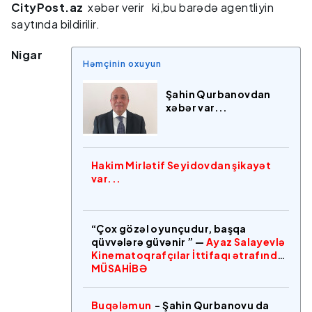
CityPost.az
xəbər verir ki,bu barədə agentliyin
saytında bildirilir.
Nigar
Həmçinin oxuyun
Şahin Qurbanovdan
xəbər var...
Hakim Mirlətif Seyidovdan şikayət
var...
“Çox gözəl oyunçudur, başqa
qüvvələrə güvənir ” —
Ayaz Salayevlə
Kinematoqrafçılar İttifaqı ətrafında
MÜSAHİBƏ
Buqələmun
- Şahin Qurbanovu da