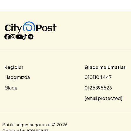
Keçidlər
Əlaqə məlumatları
Haqqımızda
0101104447
Əlaqə
0125395526
[email protected]
Bütün hüquqlar qorunur © 2026
Created by:
azdesign.az