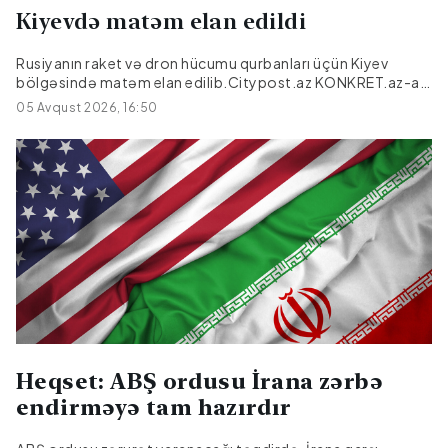
Kiyevdə matəm elan edildi
Rusiyanın raket və dron hücumu qurbanları üçün Kiyev
bölgəsində matəm elan edilib.Citypost.az KONKRET.az-a
istinadən xəbər verir ki, bu barədə Kiyev Regional Dövlət
05 Avqust 2026, 16:50
Administrasiyasının rəhbəri Timur Tkaçenko Teleqramda
məlumat verib.Matəm əlaməti olaraq, Kiyev bölgəsində
Ukraynanın Dövlət bayrağı yarıyadək endiriləcək və
əyləncə tədbirləri məhdudlaşdırılacaq.Qeyd edək ki, Kiyev
vilayətinə avqustun 5-i gecəsi edilən kütləvi raket və dron
hücumu nəticəsində yaralıların sayı 44 nəfərə çatıb, 17
mülki şəxs həlak olub....
Heqset: ABŞ ordusu İrana zərbə
endirməyə tam hazırdır