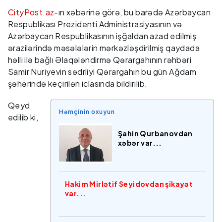
CityPost.az
-ın xəbərinə görə, bu barədə Azərbaycan
Respublikası Prezidenti Administrasiyasının və
Azərbaycan Respublikasının işğaldan azad edilmiş
ərazilərində məsələlərin mərkəzləşdirilmiş qaydada
həlli ilə bağlı Əlaqələndirmə Qərargahının rəhbəri
Samir Nuriyevin sədrliyi Qərargahın bu gün Ağdam
şəhərində keçirilən iclasında bildirilib.
Qeyd
Həmçinin oxuyun
edilib ki,
Şahin Qurbanovdan
xəbər var...
Hakim Mirlətif Seyidovdan şikayət
var...