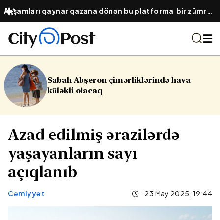
Axşamları qaynar qazana dönən bu platforma bir zümrə
qadınlarla dolu olur...
 çimərliklərində hava
16 yaşlı yeniyet
q
Yasamalda par
Azad edilmiş ərazilərdə
yaşayanların sayı
açıqlanıb
Cəmiyyət
23 May 2025, 19:44