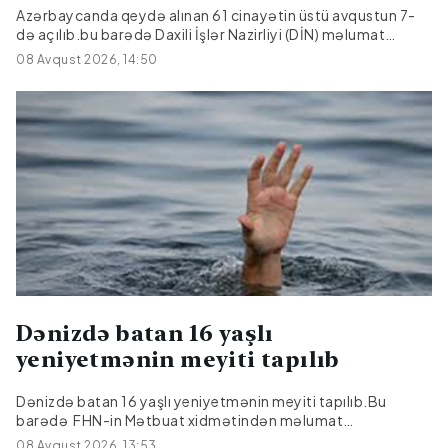
Azərbaycanda qeydə alınan 61 cinayətin üstü avqustun 7-
də açılıb.bu barədə Daxili İşlər Nazirliyi (DİN) məlumat
yayıb.Bildirilib ki, onlardan 17-si əvvəlki dövrlərdən bağlı
08 Avqust 2026, 14:50
qalan cinayətlərdir.
Dənizdə batan 16 yaşlı
yeniyetmənin meyiti tapılıb
Dənizdə batan 16 yaşlı yeniyetmənin meyiti tapılıb.Bu
barədə FHN-in Mətbuat xidmətindən məlumat
verilib.Bildirilib ki, iki gün əvvəl Bakı şəhəri, Sabunçu rayonu,
08 Avqust 2026, 13:53