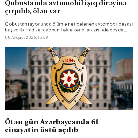
Qobustanda avtomobil işıq dirəyinə
çırpılıb, ölən var
Qobustan rayonunda ölümlə nəticələnən avtomobil qəzası
baş verib.Hadisə rayonun Təklə kəndi ərazisində qeydə
alınıb."Hyundai" markalı avtomobilin idarəetmədən çıxaraq
08 Avqust 2026, 15:59
işıq dirəyinə çırpılması nəticəsində sürücü, 27 yaşlı Emil
Əmralıyev hadisə yerində ölüb.Faktla bağlı araşdırma
aparılır.
Ötən gün Azərbaycanda 61
cinayətin üstü açılıb