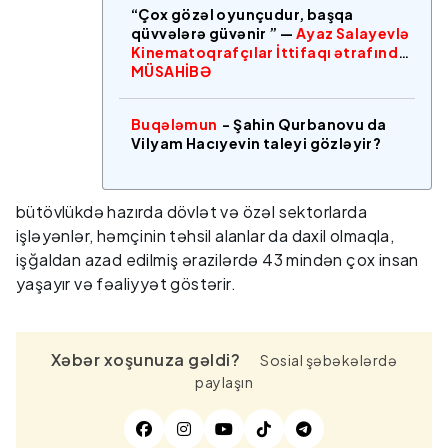
“Çox gözəl oyunçudur, başqa
qüvvələrə güvənir ” —
Ayaz Salayevlə
Kinematoqrafçılar İttifaqı ətrafında
MÜSAHİBƏ
Buqələmun
- Şahin Qurbanovu da
Vilyam Hacıyevin taleyi gözləyir?
bütövlükdə hazırda dövlət və özəl sektorlarda
işləyənlər, həmçinin təhsil alanlar da daxil olmaqla,
işğaldan azad edilmiş ərazilərdə 43 mindən çox insan
yaşayır və fəaliyyət göstərir.
Xəbər xoşunuza gəldi?
Sosial şəbəkələrdə
paylaşın