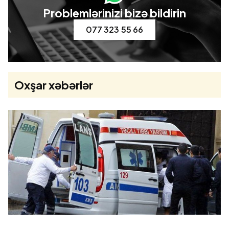
Problemlərinizi bizə bildirin
077 323 55 66
Oxşar xəbərlər