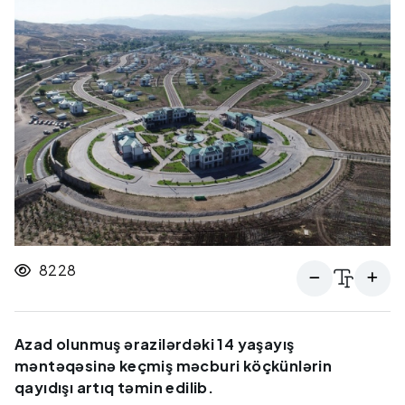
8228
Azad olunmuş ərazilərdəki 14 yaşayış
məntəqəsinə keçmiş məcburi köçkünlərin
qayıdışı artıq təmin edilib.