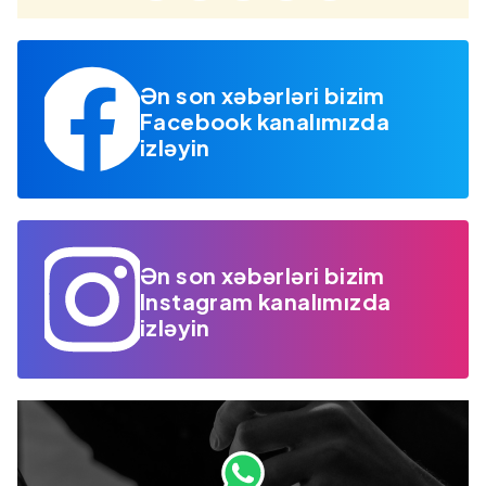
Ən son xəbərləri bizim
Facebook kanalımızda
izləyin
Ən son xəbərləri bizim
Instagram kanalımızda
izləyin