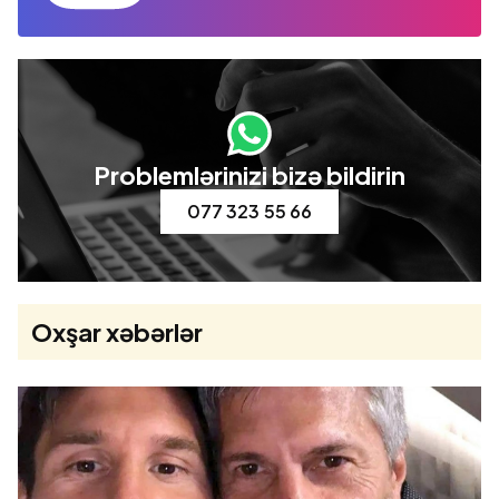
Problemlərinizi bizə bildirin
077 323 55 66
Oxşar xəbərlər