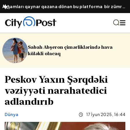
Axşamları qaynar qazana dönən bu platforma bir zümrə
qadınlarla dolu olur...
rliklərində hava
16 yaşlı yeniyetmə öl
Yasamalda partlayı
Peskov Yaxın Şərqdəki
vəziyyəti narahatedici
adlandırıb
Dünya
17 İyun 2025, 16:44