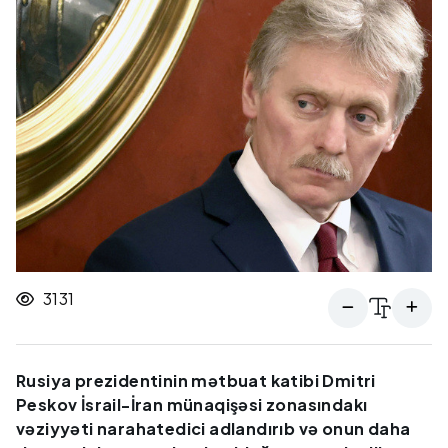
3131
Rusiya prezidentinin mətbuat katibi Dmitri
Peskov İsrail-İran münaqişəsi zonasındakı
vəziyyəti narahatedici adlandırıb və onun daha