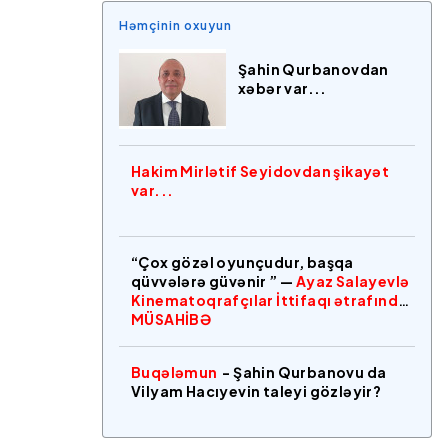
Həmçinin oxuyun
Şahin Qurbanovdan
xəbər var...
Hakim Mirlətif Seyidovdan şikayət
var...
“Çox gözəl oyunçudur, başqa
qüvvələrə güvənir ” —
Ayaz Salayevlə
Kinematoqrafçılar İttifaqı ətrafında
MÜSAHİBƏ
Buqələmun
- Şahin Qurbanovu da
Vilyam Hacıyevin taleyi gözləyir?