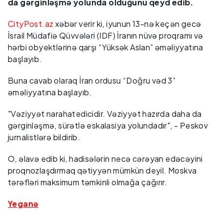
da gərginləşmə yolunda olduğunu qeyd edib.
CityPost.az
xəbər verir ki, iyunun 13-nə keçən gecə
İsrail Müdafiə Qüvvələri (IDF) İranın nüvə proqramı və
hərbi obyektlərinə qarşı “Yüksək Aslan” əməliyyatına
başlayıb.
Buna cavab olaraq İran ordusu “Doğru vəd 3”
əməliyyatına başlayıb.
"Vəziyyət narahatedicidir. Vəziyyət hazırda daha da
gərginləşmə, sürətlə eskalasiya yolundadır", - Peskov
jurnalistlərə bildirib.
O, əlavə edib ki, hadisələrin necə cərəyan edəcəyini
proqnozlaşdırmaq qətiyyən mümkün deyil. Moskva
tərəfləri maksimum təmkinli olmağa çağırır.
Yeganə