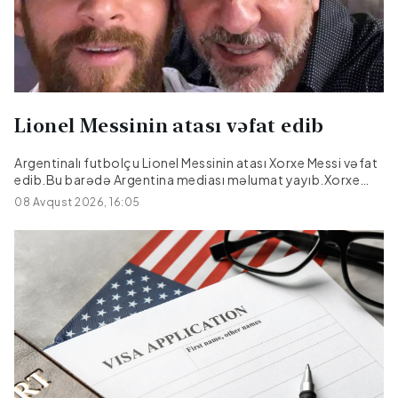
Lionel Messinin atası vəfat edib
Argentinalı futbolçu Lionel Messinin atası Xorxe Messi vəfat
edib.Bu barədə Argentina mediası məlumat yayıb.Xorxe
Messi müalicə olunduğu xəstəxanada 68 yaşında dünyasını
08 Avqust 2026, 16:05
dəyişib.Onun səhhətində bir müddətdir problem yarandığı
bildirilir.