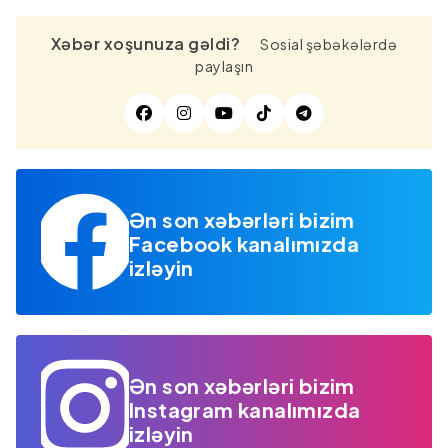
Xəbər xoşunuza gəldi?
Sosial şəbəkələrdə
paylaşın
Ən son xəbərləri bizim
Facebook kanalımızda
izləyin
Ən son xəbərləri bizim
Instagram kanalımızda
izləyin