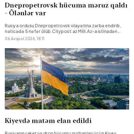
Dnepropetrovsk hücuma məruz qaldı
- Ölənlər var
Rusiya ordusu Dnepropetrovsk vilayətinə zərbə endirib,
nəticədə 5 nəfər ölüb.Citypost.az Milli.Az-a istinadən
xəbər verir ki, bu barədə Dnepropetrovsk regional hərbi
06 Avqust 2026, 18:11
administrasiyasının rəhbəri Aleksandr Qanja Teleqram
kanalında məlumat verib.Hücum nəticəsində üç nəfər
yaralanıb. Yaralılar hamısı xəstəxanaya yerləşdirilib,
onlardan birinin vəziyyəti ağırdır.
Kiyevdə matəm elan edildi
Rusiyanın raket və dron hücumu qurbanları üçün Kiyev