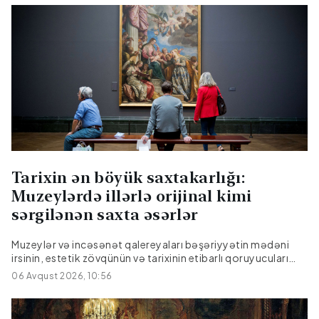
​Tarixin ən böyük saxtakarlığı:
Muzeylərdə illərlə orijinal kimi
sərgilənən saxta əsərlər
Muzeylər və incəsənət qalereyaları bəşəriyyətin mədəni
irsinin, estetik zövqünün və tarixinin etibarlı qoruyucuları
hesab olunur. Dünyanın müxtəlif ölkələrindən gələn
06 Avqust 2026, 10:56
milyonlarla ziyarətçi bu məkanlarda təqdim olunan şah
əsərlərin həqiqiliyinə şübhə etmədən, onları böyük
ehtiramla izləyir. Lakin sənət dünyasının pərdəarxasında elə