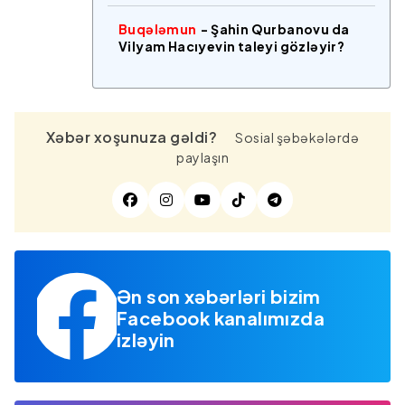
Buqələmun
- Şahin Qurbanovu da
Vilyam Hacıyevin taleyi gözləyir?
Xəbər xoşunuza gəldi?
Sosial şəbəkələrdə
paylaşın
Ən son xəbərləri bizim
Facebook kanalımızda
izləyin