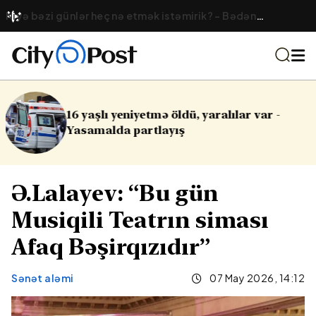
Niyə bəzi günlər heç nə etmək istəmirik? – Bədən
yorğunluğunun fərqli forması
ralılar var -
Cinayət işləri ilə bağlı va
Ə.Lalayev: “Bu gün
Musiqili Teatrın siması
Afaq Bəşirqızıdır”
Sənət aləmi
07 May 2026, 14:12