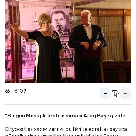
16109
“Bu gün Musiqili Teatrın siması Afaq Bəşirqızıdır”
Citypost.az xəbər verir ki, bu fikri teleqraf.az saytına