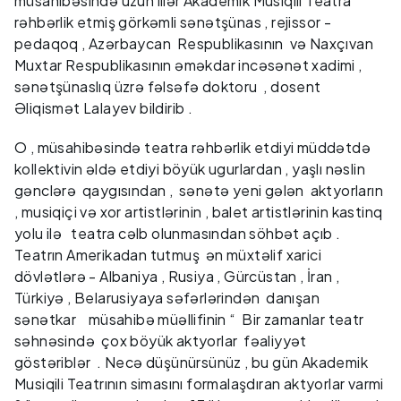
müsahibəsində uzun illər Akademik Musiqili Teatra
rəhbərlik etmiş görkəmli sənətşünas , rejissor -
pedaqoq , Azərbaycan Respublikasının və Naxçıvan
Muxtar Respublikasının əməkdar incəsənət xadimi ,
sənətşünaslıq üzrə fəlsəfə doktoru , dosent
Əliqismət Lalayev bildirib .
O , müsahibəsində teatra rəhbərlik etdiyi müddətdə
kollektivin əldə etdiyi böyük ugurlardan , yaşlı nəslin
gənclərə qaygısından , sənətə yeni gələn aktyorların
, musiqiçi və xor artistlərinin , balet artistlərinin kastinq
yolu ilə teatra cəlb olunmasından söhbət açıb .
Teatrın Amerikadan tutmuş ən müxtəlif xarici
dövlətlərə - Albaniya , Rusiya , Gürcüstan , İran ,
Türkiyə , Belarusiyaya səfərlərindən danışan
sənətkar müsahibə müəllifinin “ Bir zamanlar teatr
səhnəsində çox böyük aktyorlar fəaliyyət
göstəriblər . Necə düşünürsünüz , bu gün Akademik
Musiqili Teatrının simasını formalaşdıran aktyorlar varmi