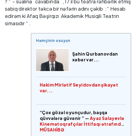
? ” - sualina cavabında , 17 il bu teatra rəhbərlik etmiş
sabiq direktor təkcə bir nəfərin adını çəkib :“ Hesab
edirəm ki Afaq Bəşirqızı Akademik Musiqili Teatrın
simasıdır “ .
Həmçinin oxuyun
Şahin Qurbanovdan
xəbər var...
Hakim Mirlətif Seyidovdan şikayət
var...
“Çox gözəl oyunçudur, başqa
qüvvələrə güvənir ” —
Ayaz Salayevlə
Kinematoqrafçılar İttifaqı ətrafında
MÜSAHİBƏ