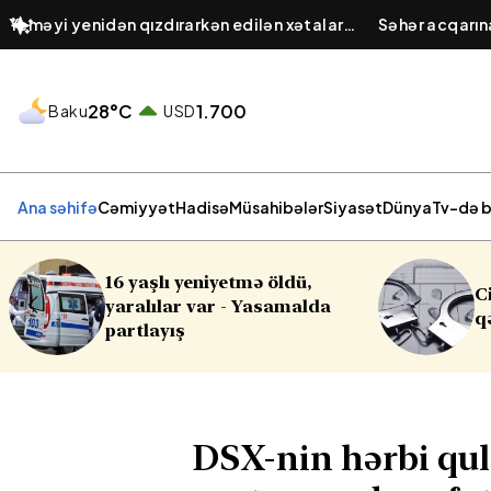
Yeməyi yenidən qızdırarkən edilən xətalar:
​Səhər acqarı
Hansı ərzaqlar zəhərə çevrilir?
şirəsinin taraz
28°C
1.700
Baku
USD
Ana səhifə
Cəmiyyət
Hadisə
Müsahibələr
Siyasət
Dünya
Tv-də b
Cinayət işləri ilə bağlı vacib
qərar
DSX-nin hərbi qul