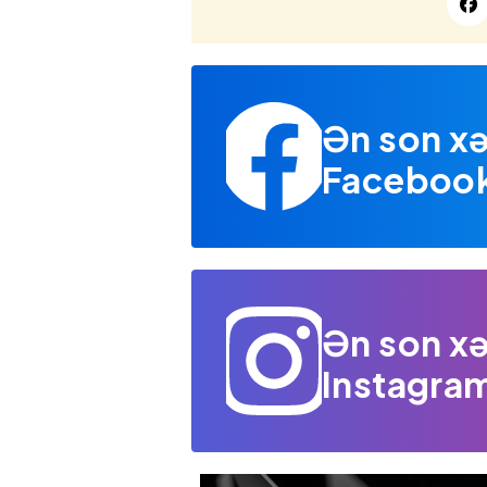
Ən son xə
Facebook 
Ən son xə
Instagram