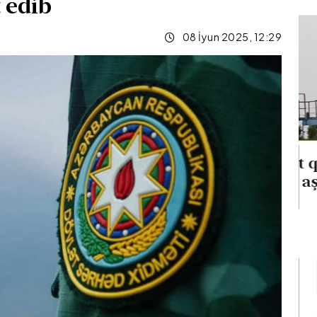
 edib
08 İyun 2025, 12:29
na
Neft qiymətləri 5 %-dən
verib
çox aşağı düşüb