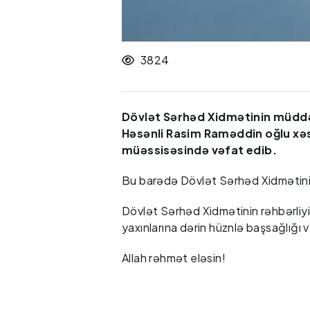
3824
Dövlət Sərhəd Xidmətinin müddət
Həsənli Rasim Raməddin oğlu xəs
müəssisəsində vəfat edib.
Bu barədə Dövlət Sərhəd Xidmətinin
Dövlət Sərhəd Xidmətinin rəhbərliyi
yaxınlarına dərin hüznlə başsağlığı ver
Allah rəhmət eləsin!