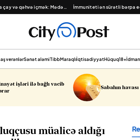
na çay və qəhvə içmək: Mədə
İmmuniteti ən sürətli bərpa e
lığını pozan vərdiş
Qışa hazırlıq üçün təbii məhsu
aş verənlər
Sənət aləmi
Tibb
Maraqlı
İqtisadiyyat
Hüquq
18+
İdman
Sumqayıtda 
Sabahın havası açıqlanıb
soyğunçuluq
R
luqçusu müalicə aldığı