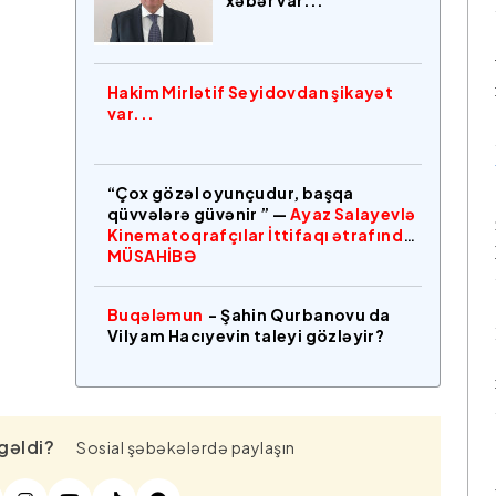
xəbər var...
Hakim Mirlətif Seyidovdan şikayət
var...
“Çox gözəl oyunçudur, başqa
qüvvələrə güvənir ” —
Ayaz Salayevlə
Kinematoqrafçılar İttifaqı ətrafında
MÜSAHİBƏ
Buqələmun
- Şahin Qurbanovu da
Vilyam Hacıyevin taleyi gözləyir?
gəldi?
Sosial şəbəkələrdə paylaşın