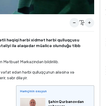
li həqiqi hərbi xidmət hərbi qulluqçusu
təliyi ilə əlaqədar müalicə olunduğu tibb
 Mətbuat Mərkəzindən bildirilib.
 vəfat edən hərbi qulluqçunun ailəsinə və
ir, səbr diləyir.
Həmçinin oxuyun
Şahin Qurbanovdan