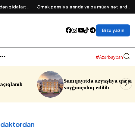
dən qidalar:
Əmək pensiyalarında və bu müavinətlərdə
llar
ARTIM OLACAQ - Deputat AÇIQLADI
Bizə yazın
#Azərbaycan
azyaşlıya qarşı
Rəsmi Bakıdan İsrailə
 edilib
reaksiya:
Qəbuledilməzdi
edaktordan