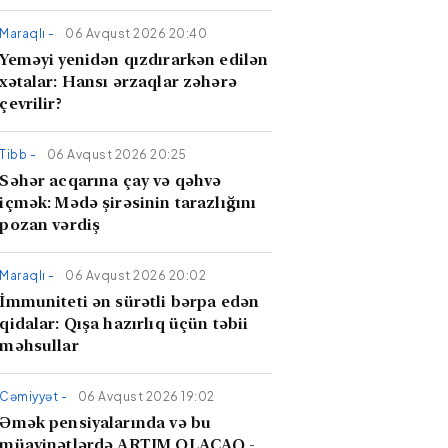
Maraqlı -
06 Avqust 2026 20:40
Yeməyi yenidən qızdırarkən edilən
xətalar: Hansı ərzaqlar zəhərə
çevrilir?
Tibb -
06 Avqust 2026 20:25
​Səhər acqarına çay və qəhvə
içmək: Mədə şirəsinin tarazlığını
pozan vərdiş
Maraqlı -
06 Avqust 2026 20:02
İmmuniteti ən sürətli bərpa edən
qidalar: Qışa hazırlıq üçün təbii
məhsullar
Cəmiyyət -
06 Avqust 2026 19:02
Əmək pensiyalarında və bu
müavinətlərdə ARTIM OLACAQ -