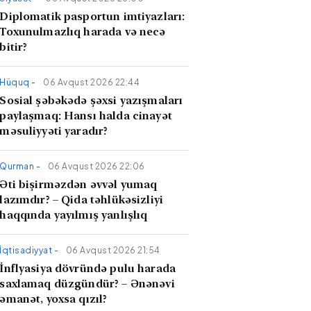
Diplomatik pasportun imtiyazları:
Toxunulmazlıq harada və necə
bitir?
Hüquq -
06 Avqust 2026 22:44
Sosial şəbəkədə şəxsi yazışmaları
paylaşmaq: Hansı halda cinayət
məsuliyyəti yaradır?
Qurman -
06 Avqust 2026 22:06
Əti bişirməzdən əvvəl yumaq
lazımdır? – Qida təhlükəsizliyi
haqqında yayılmış yanlışlıq
İqtisadiyyat -
06 Avqust 2026 21:54
İnflyasiya dövründə pulu harada
saxlamaq düzgündür? – Ənənəvi
əmanət, yoxsa qızıl?