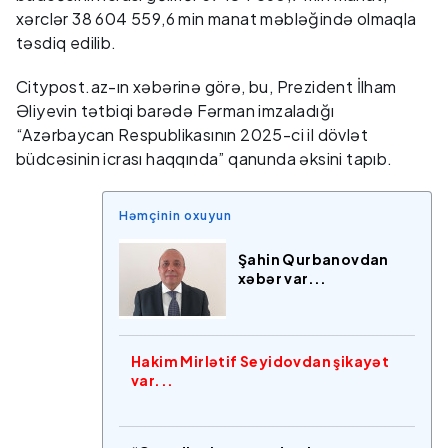
xərclər 38 604 559,6 min manat məbləğində olmaqla
təsdiq edilib.
Citypost.az-ın xəbərinə görə, bu, Prezident İlham
Əliyevin tətbiqi barədə Fərman imzaladığı
“Azərbaycan Respublikasının 2025-ci il dövlət
büdcəsinin icrası haqqında” qanunda əksini tapıb.
Həmçinin oxuyun
Şahin Qurbanovdan
xəbər var...
Hakim Mirlətif Seyidovdan şikayət
var...