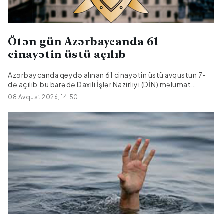
Ötən gün Azərbaycanda 61
cinayətin üstü açılıb
Azərbaycanda qeydə alınan 61 cinayətin üstü avqustun 7-
də açılıb.bu barədə Daxili İşlər Nazirliyi (DİN) məlumat
yayıb.Bildirilib ki, onlardan 17-si əvvəlki dövrlərdən bağlı
08 Avqust 2026, 14:50
qalan cinayətlərdir.