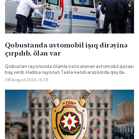
Qobustanda avtomobil işıq dirəyinə
çırpılıb, ölən var
Qobustan rayonunda ölümlə nəticələnən avtomobil qəzası
baş verib.Hadisə rayonun Təklə kəndi ərazisində qeydə
alınıb."Hyundai" markalı avtomobilin idarəetmədən çıxaraq
08 Avqust 2026, 15:59
işıq dirəyinə çırpılması nəticəsində sürücü, 27 yaşlı Emil
Əmralıyev hadisə yerində ölüb.Faktla bağlı araşdırma
aparılır.