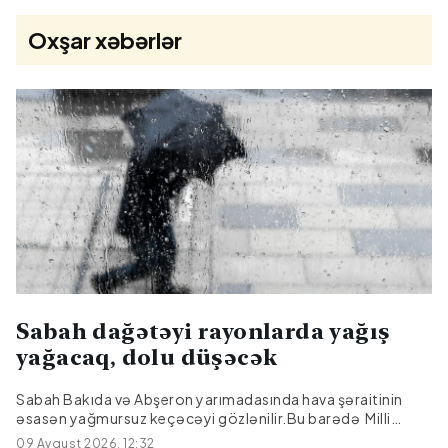
Oxşar xəbərlər
Sabah dağətəyi rayonlarda yağış
yağacaq, dolu düşəcək
Sabah Bakıda və Abşeron yarımadasında hava şəraitinin
əsasən yağmursuz keçəcəyi gözlənilir.Bu barədə Milli
Hidrometeorologiya Xidmətindən bildirilib.Mülayim şimal-
09 Avqust 2026, 12:32