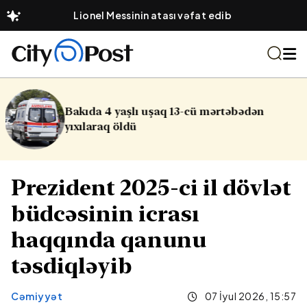
Lionel Messinin atası vəfat edib
cü mərtəbədən
Sabah Abşeron çimərlik
küləkli olacaq
Prezident 2025-ci il dövlət
büdcəsinin icrası
haqqında qanunu
təsdiqləyib
Cəmiyyət
07 İyul 2026, 15:57