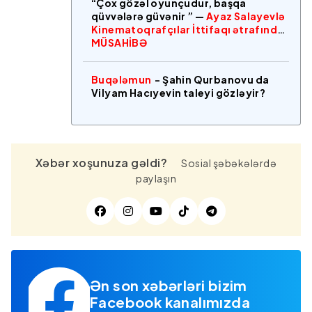
“Çox gözəl oyunçudur, başqa
qüvvələrə güvənir ” —
Ayaz Salayevlə
Kinematoqrafçılar İttifaqı ətrafında
MÜSAHİBƏ
Buqələmun
- Şahin Qurbanovu da
Vilyam Hacıyevin taleyi gözləyir?
Xəbər xoşunuza gəldi?
Sosial şəbəkələrdə
paylaşın
Ən son xəbərləri bizim
Facebook kanalımızda