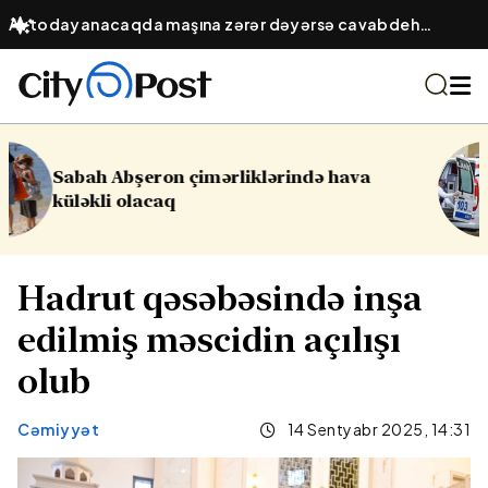
Avtodayanacaqda maşına zərər dəyərsə cavabdeh
kimdir? – Obyekt sahibinin hüquqi öhdəliyi
hava
16 yaşlı yeniyetmə öldü, yaralılar
Yasamalda partlayış
Hadrut qəsəbəsində inşa
edilmiş məscidin açılışı
olub
Cəmiyyət
14 Sentyabr 2025, 14:31