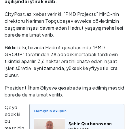
açılışında iştirak edib.
CityPost.az xəbər verir ki, "PMD Projects" MMC-nin
direktoru Nəriman Topçubaşev əvvəlcə dövlətimizin
başçısına inşası davam edən Hadrut yaşayış məhəlləsi
barədə məlumat verib.
Bildirilib ki, hazırda Hadrut qəsəbəsində "PMD
GROUP" tərəfindən 28 ədəd ikimərtəbəli fərdi evin
tikintisi aparılır. 3,6 hektar ərazini əhatə edən inşaat
işləri sürətlə, eyni zamanda, yüksək keyfiyyətlə icra
olunur.
Prezident İlham Əliyevə qəsəbədə inşa edilmiş məscid
barədə də məlumat verilib.
Qeyd
Həmçinin oxuyun
edək ki,
bu
Şahin Qurbanovdan
məscidin
xəbər var...