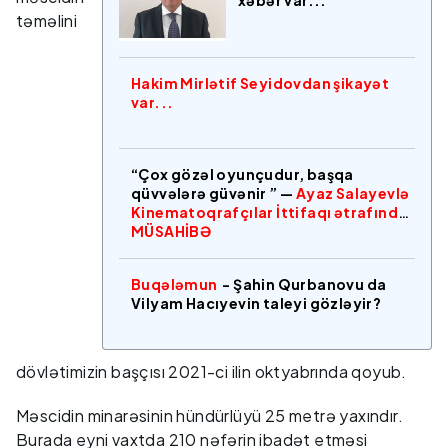
təməlini
Hakim Mirlətif Seyidovdan şikayət
var...
“Çox gözəl oyunçudur, başqa
qüvvələrə güvənir ” —
Ayaz Salayevlə
Kinematoqrafçılar İttifaqı ətrafında
MÜSAHİBƏ
Buqələmun
- Şahin Qurbanovu da
Vilyam Hacıyevin taleyi gözləyir?
dövlətimizin başçısı 2021-ci ilin oktyabrında qoyub.
Məscidin minarəsinin hündürlüyü 25 metrə yaxındır.
Burada eyni vaxtda 210 nəfərin ibadət etməsi