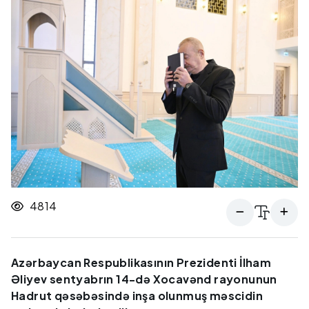
4814
Azərbaycan Respublikasının Prezidenti İlham
Əliyev sentyabrın 14-də Xocavənd rayonunun
Hadrut qəsəbəsində inşa olunmuş məscidin