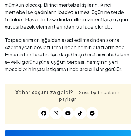
mümkün olacaq. Birinci mərtəbə kişilərin, ikinci
mərtəbə isə qadınların ibadət etməsi üçün nəzərdə
tutulub. Məscidin fasadında milli ornamentlərə uyğun
xüsusi bəzək elementlərindən istifadə olunub.
Torpaqlarımızın işğaldan azad edilməsindən sonra
Azərbaycan dövləti tərəfindən həmin ərazilərimizdə
Ermənistan tərəfindən dağıdılmış dini-tarixi abidələrin
əvvəlki görünüşünə uyğun bərpası, həmçinin yeni
məscidlərin inşası istiqamətində ardıcıl işlər görülür.
Xəbər xoşunuza gəldi?
Sosial şəbəkələrdə
paylaşın