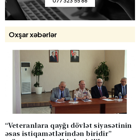
077 323 55 66
Oxşar xəbərlər
“Veteranlara qayğı dövlət siyasətinin
əsas istiqamətlərindən biridir”