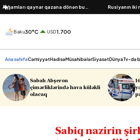
Axşamları qaynar qazana dönən bu
Rusiyanın iki
platforma bir zümrə qadınlarla dolu
hücumu olub,
olur...
30°C
1.700
Baku
USD
Ana səhifə
Cəmiyyət
Hadisə
Müsahibələr
Siyasət
Dünya
Tv-də b
16 yaşlı yeniyetmə öldü,
li
yaralılar var - Yasamalda
partlayış
Sabiq nazirin şir