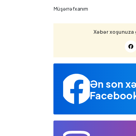
Müşərrəfxanım
Xəbər xoşunuza 
Ən son xə
Facebook 