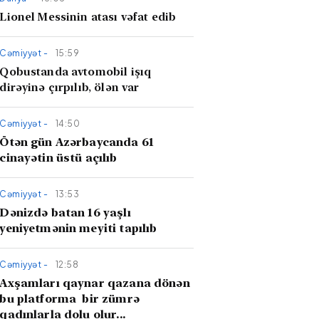
Lionel Messinin atası vəfat edib
Cəmiyyət -
15:59
Qobustanda avtomobil işıq
dirəyinə çırpılıb, ölən var
Cəmiyyət -
14:50
Ötən gün Azərbaycanda 61
cinayətin üstü açılıb
Cəmiyyət -
13:53
Dənizdə batan 16 yaşlı
yeniyetmənin meyiti tapılıb
Cəmiyyət -
12:58
Axşamları qaynar qazana dönən
bu platforma bir zümrə
qadınlarla dolu olur...