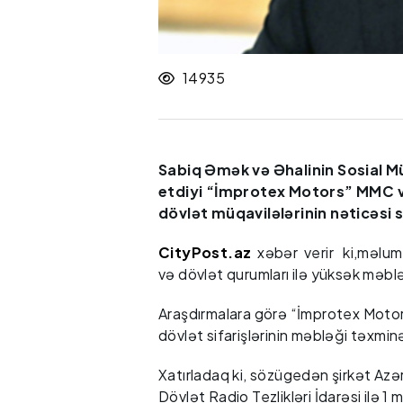
14935
Sabiq Əmək və Əhalinin Sosial Mü
etdiyi “İmprotex Motors” MMC və o
dövlət müqavilələrinin nəticəsi
CityPost.az
xəbər verir ki,məlum o
və dövlət qurumları ilə yüksək məblə
Araşdırmalara görə “İmprotex Moto
dövlət sifarişlərinin məbləği təx
Xatırladaq ki, sözügedən şirkət Azər
Dövlət Radio Tezlikləri İdarəsi ilə