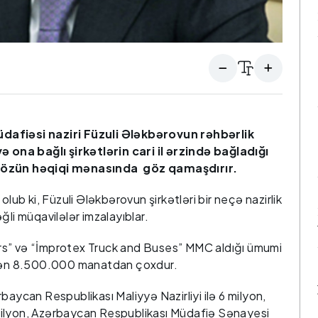
dafiəsi naziri Füzuli Ələkbərovun rəhbərlik
na bağlı şirkətlərin cari il ərzində bağladığı
 sözün həqiqi mənasında göz qamaşdırır.
lub ki, Füzuli Ələkbərovun şirkətləri bir neçə nazirlik
ğli müqavilələr imzalayıblar.
rs” və “İmprotex Truck and Buses” MMC aldığı ümumi
minən 8.500.000 manatdan çoxdur.
baycan Respublikası Maliyyə Nazirliyi ilə 6 milyon,
 1 milyon, Azərbaycan Respublikası Müdafiə Sənayesi