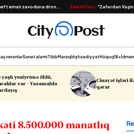
 neft emalı zavoduna dron
Zahid Oruc:
"Zəfərdən Vaşin
 güclü yanğın başlayıb
Qafqazın yeni geosiyasi xərit
aş verənlər
Sənət aləmi
Tibb
Maraqlı
İqtisadiyyat
Hüquq
18+
İdman
Cinayət işləri ilə bağlı vacib
Sabahın hav
qərar
R
kəti 8.500.000 manatlıq