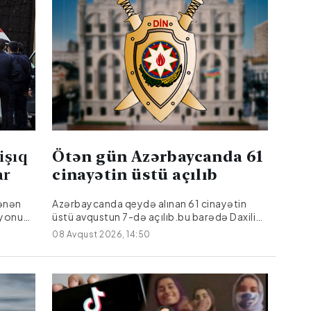
işıq
Ötən gün Azərbaycanda 61
var
cinayətin üstü açılıb
ənən
Azərbaycanda qeydə alınan 61 cinayətin
ayonun
üstü avqustun 7-də açılıb.bu barədə Daxili
İşlər Nazirliyi (DİN) məlumat yayıb.Bildirilib ki,
08 Avqust 2026, 14:50
onlardan 17-si əvvəlki dövrlərdən bağlı qalan
cinayətlərdir.
ı Emil
 bağlı