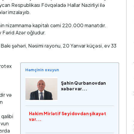
can Respublikası Fövqəladə Hallar Nazirliyi ilə
ər imzalayıb.
in nizamnamə kapitalı cəmi 220.000 manatdır.
v Fərid Azər oğludur.
Bakı şəhəri, Nəsimi rayonu, 20 Yanvar küçəsi, ev 33
rotex
Həmçinin oxuyun
Şahin Qurbanovdan
xəbər var...
dir və
ın
Hakim Mirlətif Seyidovdan şikayət
qalibi
var...
ovun
zırda