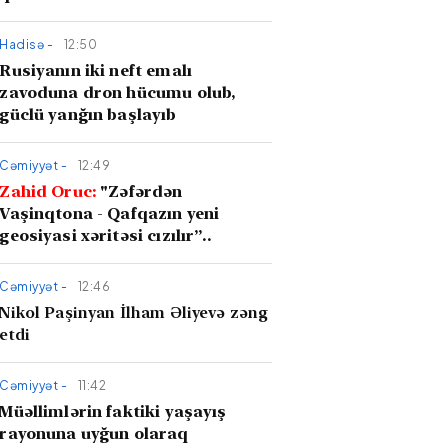
Hadisə -
12:50
Rusiyanın iki neft emalı
zavoduna dron hücumu olub,
güclü yanğın başlayıb
Cəmiyyət -
12:49
Zahid Oruc:
"Zəfərdən
Vaşinqtona - Qafqazın yeni
geosiyasi xəritəsi cızılır”..
Cəmiyyət -
12:46
Nikol Paşinyan İlham Əliyevə zəng
etdi
Cəmiyyət -
11:42
Müəllimlərin faktiki yaşayış
rayonuna uyğun olaraq