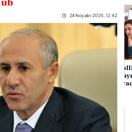
olub
28 Noyabr 2025, 12:42
 neft emalı
Müəllimlərin faktiki
on hücumu
yaşayış rayonuna uyğun
anğın
olaraq vakansiya seçimi
başlayıb