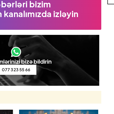
bərləri bizim
 kanalımızda izləyin
lərinizi bizə bildirin
077 323 55 66