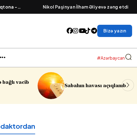
qtona -
Nikol Paşinyan İlham Əliyevə zəng etdi
əsi cızılır”..
Bizə yazın
#Azərbaycan
Sumqayıtda azyaşlıya qar
ası açıqlanıb
soyğunçuluq edilib
edaktordan