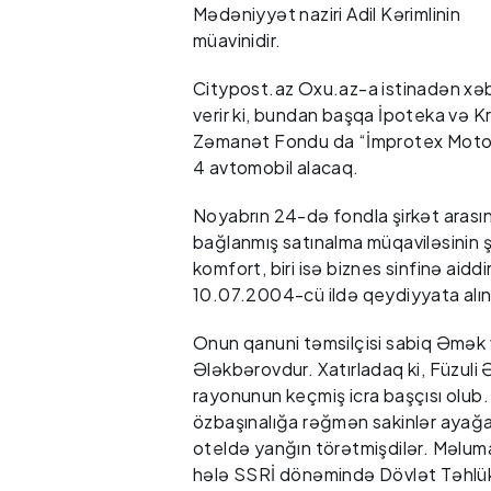
Mədəniyyət naziri Adil Kərimlinin
müavinidir.
Citypost.az Oxu.az-a istinadən xə
verir ki, bundan başqa İpoteka və K
Zəmanət Fondu da “İmprotex Moto
4 avtomobil alacaq.
Noyabrın 24-də fondla şirkət arası
bağlanmış satınalma müqaviləsinin ş
komfort, biri isə biznes sinfinə ai
10.07.2004-cü ildə qeydiyyata alın
Onun qanuni təmsilçisi sabiq Əmək və
Ələkbərovdur. Xatırladaq ki, Füzuli
rayonunun keçmiş icra başçısı olub. 
özbaşınalığa rəğmən sakinlər ayağ
oteldə yanğın törətmişdilər. Məlum
hələ SSRİ dönəmində Dövlət Təhlük