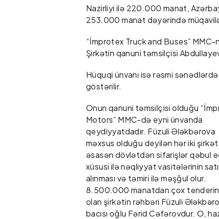
Nazirliyi ilə 220.000 manat, Azərbay
253.000 manat dəyərində müqaviləl
“İmprotex Truck and Buses” MMC-n
Şirkətin qanuni təmsilçisi Abdullaye
Hüquqi ünvanı isə rəsmi sənədlərdə 
göstərilir.
Onun qanuni təmsilçisi olduğu “İmp
Motors” MMC-də eyni ünvanda
qeydiyyatdadır. Füzuli Ələkbərova
məxsus olduğu deyilən hər iki şirkət
əsasən dövlətdən sifarişlər qəbul e
xüsusi ilə nəqliyyat vasitələrinin sat
alınması və təmiri ilə məşğul olur.
8.500.000 manatdan çox tenderin 
olan şirkətin rəhbəri Füzuli Ələkbər
bacısı oğlu Fərid Cəfərovdur. O, ha