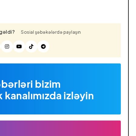
gəldi?
Sosial şəbəkələrdə paylaşın
bərləri bizim
kanalımızda izləyin