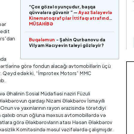
“Çox gözəl oyunçudur, başqa
qüvvələrə güvənir ” —
Ayaz Salayevlə
Kinematoqrafçılar İttifaqı ətrafında
bər
MÜSAHİBƏ
redit
rs”dan
Buqələmun
- Şahin Qurbanovu da
Vilyam Hacıyevin taleyi gözləyir?
nda
ərtlərinə görə fondun alacağı avtomobillərin üçü
ddir. Qeyd edək ki, “İmprotex Motors” MMC
ıb.
 Əhalinin Sosial Müdafiəsi naziri Füzuli
 Ələkbərovun qardaşı Nizami Ələkbərov İsmayıllı
Onun və yaxınlarının rayon ərazisində törətdiyi
a qalxıb onun oğluna məxsus avtomobillərdə və
atlara görə Ələkbərovların atası Həsən Ələkbərov
əsizlik Komitəsində məsul vəzifələrdə çalışmışdır.