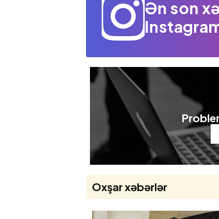
Ən son xə
Instagram
Problem
Oxşar xəbərlər