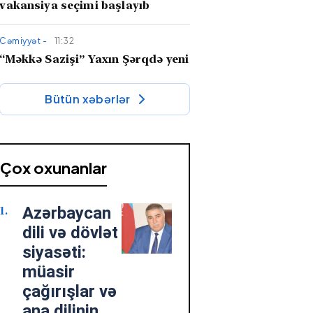
vakansiya seçimi başlayıb
Cəmiyyət -
11:32
“Məkkə Sazişi” Yaxın Şərqdə yeni
güc xətti yaradır –
İran niyə
narahatdır?
Bütün xəbərlər
Söz adamı -
10:36
"Qaçaq Süleyman" romanı tarixi-
bədii nəsrimizin dəyərli nümunəsi
Çox oxunanlar
kimi
Azərbaycan
Cəmiyyət -
10:34
Fazil Mustafadan hadisə kimi
dili və dövlət
MÜSAHİBƏ: “Onlar səadəti
siyasəti:
Mehdinin zühurunda axtarır”
müasir
çağırışlar və
Cəmiyyət -
07 Avqust 2026 18:45
ana dilinin
“Veteranlara qayğı dövlət