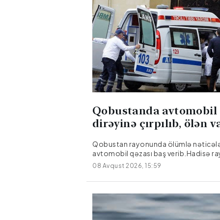
Qobustanda avtomobil 
dirəyinə çırpılıb, ölən 
Qobustan rayonunda ölümlə nəticəl
avtomobil qəzası baş verib.Hadisə r
Təklə kəndi ərazisində qeydə
08 Avqust 2026, 15:59
alınıb."Hyundai" markalı avtomobilin
idarəetmədən çıxaraq işıq dirəyinə
çırpılması nəticəsində sürücü, 27 yaşl
Əmralıyev hadisə yerində ölüb.Faktla
araşdırma aparılır.