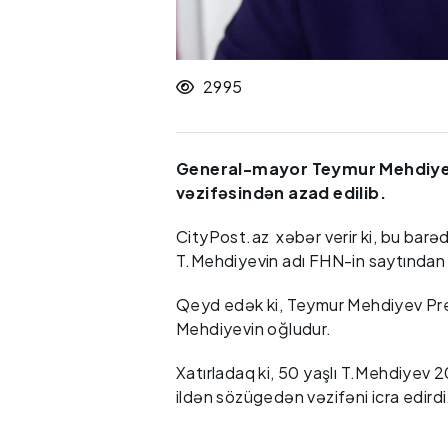
2995
General-mayor Teymur Mehdiyev 
vəzifəsindən azad edilib.
CityPost.az xəbər verir ki, bu barə
T.Mehdiyevin adı FHN-in saytından ç
Qeyd edək ki, Teymur Mehdiyev Prez
Mehdiyevin oğludur.
Xatırladaq ki, 50 yaşlı T.Mehdiyev 
ildən sözügedən vəzifəni icra edirdi