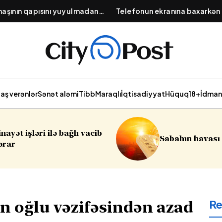
aşının qapısını yuyulmadan
Telefonun ekranına baxarkən
xlamaq lazımdırmı?
ağrıları: "Rəqəmsal duruş" 
necə qorunmalı?
aş verənlər
Sənət aləmi
Tibb
Maraqlı
İqtisadiyyat
Hüquq
18+
İdman
Sumqayıtda
Sabahın havası açıqlanıb
soyğunçulu
R
 oğlu vəzifəsindən azad