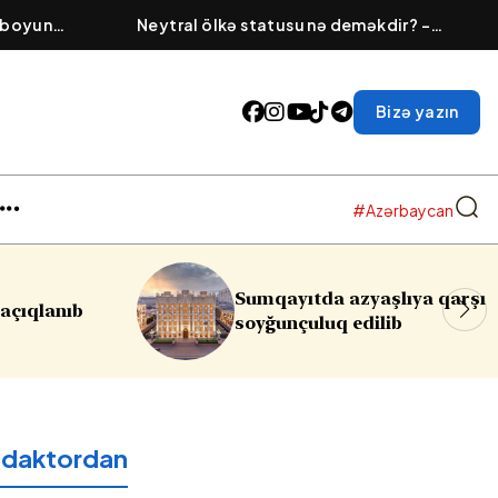
 boyun
Neytral ölkə statusu nə deməkdir? –
pozuntusundan
Müharibə zamanı bu dövlətlərin öhdəliyi
Bizə yazın
#Azərbaycan
 azyaşlıya qarşı
Rəsmi Bakıdan İsrailə
q edilib
reaksiya:
Qəbuledilməzd
edaktordan