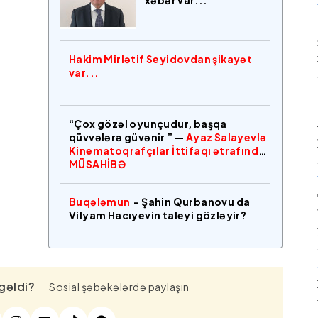
xəbər var...
Hakim Mirlətif Seyidovdan şikayət
var...
“Çox gözəl oyunçudur, başqa
qüvvələrə güvənir ” —
Ayaz Salayevlə
Kinematoqrafçılar İttifaqı ətrafında
MÜSAHİBƏ
Buqələmun
- Şahin Qurbanovu da
Vilyam Hacıyevin taleyi gözləyir?
gəldi?
Sosial şəbəkələrdə paylaşın