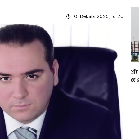
01 Dekabr 2025, 16:20
ina
Neft qiymətləri 5 %-dən
 verib
çox aşağı düşüb