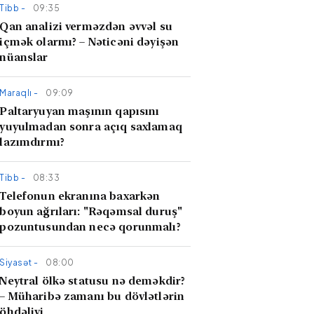
Tibb -
09:35
Qan analizi verməzdən əvvəl su
içmək olarmı? – Nəticəni dəyişən
nüanslar
Maraqlı -
09:09
Paltaryuyan maşının qapısını
yuyulmadan sonra açıq saxlamaq
lazımdırmı?
Tibb -
08:33
Telefonun ekranına baxarkən
boyun ağrıları: "Rəqəmsal duruş"
pozuntusundan necə qorunmalı?
Siyasət -
08:00
Neytral ölkə statusu nə deməkdir?
– Müharibə zamanı bu dövlətlərin
öhdəliyi