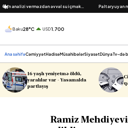
Qan analizi verməzdən əvvəl su içmək
Paltaryuyan m
olarmı? – Nəticəni dəyişən nüanslar
sonra açıq sa
28°C
1.700
Baku
USD
Ana səhifə
Cəmiyyət
Hadisə
Müsahibələr
Siyasət
Dünya
Tv-də b
Cinayət işləri ilə bağlı vacib
a
qərar
Ramiz Mehdiyevin