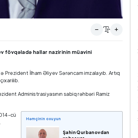
fövqəladə hallar nazirinin müavini
də Prezident İlham Əliyev Sərəncam imzalayıb. Artıq
ıxarılıb.
ident Administrasiyasının sabiq rəhbəri Ramiz
2014-cü
Həmçinin oxuyun
.
Şahin Qurbanovdan