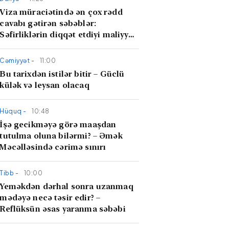
Viza müraciətində ən çox rədd
cavabı gətirən səbəblər:
Səfirliklərin diqqət etdiyi maliyyə
çıxarışları
Cəmiyyət -
11:00
Bu tarixdən istilər bitir – Güclü
külək və leysan olacaq
Hüquq -
10:48
İşə gecikməyə görə maaşdan
tutulma oluna bilərmi? – Əmək
Məcəlləsində cərimə sınırı
Tibb -
10:00
Yeməkdən dərhal sonra uzanmaq
mədəyə necə təsir edir? –
Reflüksün əsas yaranma səbəbi