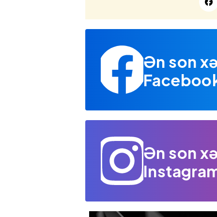
Ən son xə
Facebook 
Ən son xə
Instagram