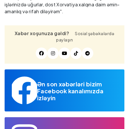
işlərinizdə uğurlar, dost Xorvatiya xalqına daim əmin-
amanlıq və rifah diləyirəm".
Xəbər xoşunuza gəldi?
Sosial şəbəkələrdə
paylaşın
Ən son xəbərləri bizim
Facebook kanalımızda
izləyin