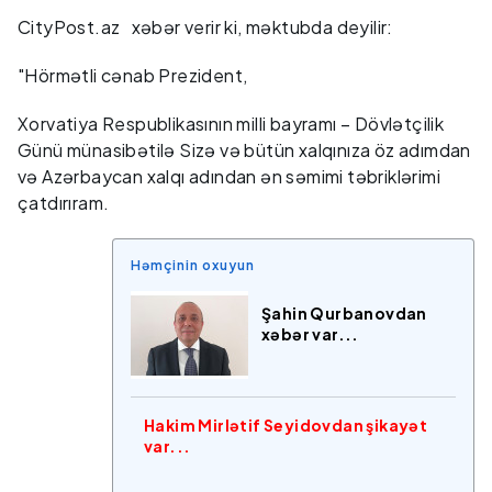
CityPost.az xəbər verir ki, məktubda deyilir:
"Hörmətli cənab Prezident,
Xorvatiya Respublikasının milli bayramı – Dövlətçilik
Günü münasibətilə Sizə və bütün xalqınıza öz adımdan
və Azərbaycan xalqı adından ən səmimi təbriklərimi
çatdırıram.
Həmçinin oxuyun
Şahin Qurbanovdan
xəbər var...
Hakim Mirlətif Seyidovdan şikayət
var...