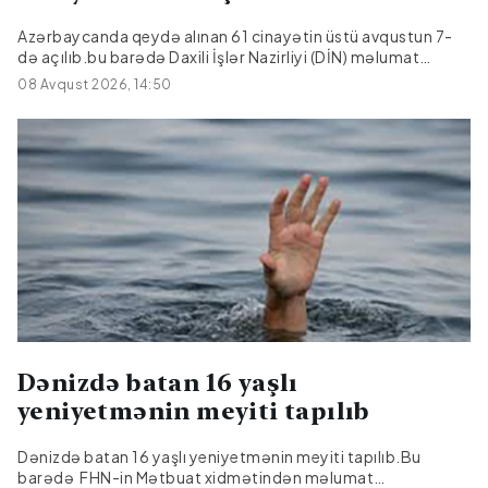
Azərbaycanda qeydə alınan 61 cinayətin üstü avqustun 7-
də açılıb.bu barədə Daxili İşlər Nazirliyi (DİN) məlumat
yayıb.Bildirilib ki, onlardan 17-si əvvəlki dövrlərdən bağlı
08 Avqust 2026, 14:50
qalan cinayətlərdir.
Dənizdə batan 16 yaşlı
yeniyetmənin meyiti tapılıb
Dənizdə batan 16 yaşlı yeniyetmənin meyiti tapılıb.Bu
barədə FHN-in Mətbuat xidmətindən məlumat