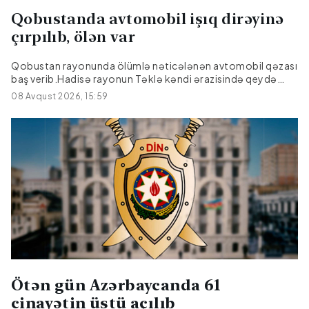
Qobustanda avtomobil işıq dirəyinə
çırpılıb, ölən var
Qobustan rayonunda ölümlə nəticələnən avtomobil qəzası
baş verib.Hadisə rayonun Təklə kəndi ərazisində qeydə
alınıb."Hyundai" markalı avtomobilin idarəetmədən çıxaraq
08 Avqust 2026, 15:59
işıq dirəyinə çırpılması nəticəsində sürücü, 27 yaşlı Emil
Əmralıyev hadisə yerində ölüb.Faktla bağlı araşdırma
aparılır.
Ötən gün Azərbaycanda 61
cinayətin üstü açılıb