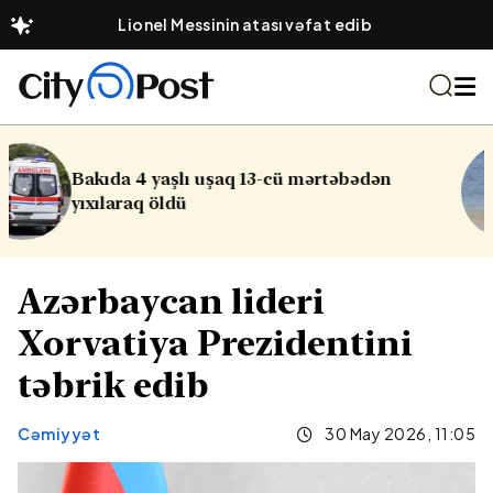
Lionel Messinin atası vəfat edib
təbədən
Sabah Abşeron çimərliklərind
küləkli olacaq
Azərbaycan lideri
Xorvatiya Prezidentini
təbrik edib
Cəmiyyət
30 May 2026, 11:05