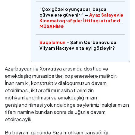
“Çox gözəl oyunçudur, başqa
qüvvələrə güvənir ” —
Ayaz Salayevlə
Kinematoqrafçılar İttifaqı ətrafında
MÜSAHİBƏ
Buqələmun
- Şahin Qurbanovu da
Vilyam Hacıyevin taleyi gözləyir?
Azərbaycan ilə Xorvatiya arasında dostluq və
əməkdaşlıq münasibətləri xoş ənənələrə malikdir.
İnanıram ki, konstruktiv dialoqumuzun davam
etdirilməsi, ikitərəfli münasibətlərimizin
möhkəmləndirilməsi və əməkdaşlığımızın
genişləndirilməsi yolunda birgə səylərimizi xalqlarımızın
rifahı naminə bundan sonra da uğurla davam
etdirəcəyik.
Bu bayram günündə Sizə möhkəm cansağlığı,