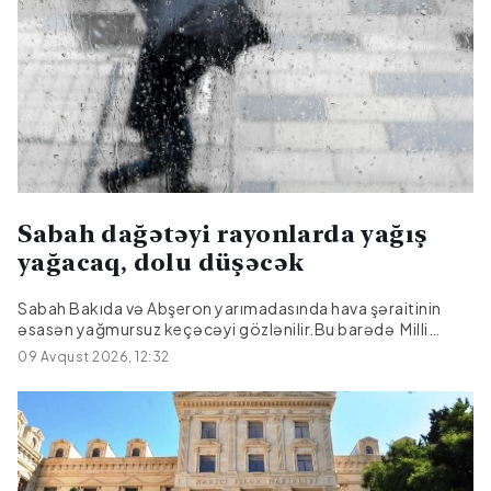
Sabah dağətəyi rayonlarda yağış
yağacaq, dolu düşəcək
Sabah Bakıda və Abşeron yarımadasında hava şəraitinin
əsasən yağmursuz keçəcəyi gözlənilir.Bu barədə Milli
Hidrometeorologiya Xidmətindən bildirilib.Mülayim şimal-
09 Avqust 2026, 12:32
qərb küləyi arabir güclənəcək.Havanın temperaturu gecə
23-27° isti, gündüz 29-33° isti olacaq. Atmosfer təzyiqi
756 mm civə sütunu təşkil edəcək. Nisbi rütubət gecə 70-
75 %, gündüz 40-45 % olacaq.Azərbaycanın əsasən dağlıq
və dağətəyi rayonlarında fasilələrlə yağış yağacağı
gözlənilir. Ayrı-ayrı yerlərdə qısamüddətli leysan xarakterli