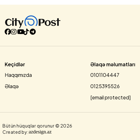
siyasətçisindən, jurnalistindən, ictimai şəxslərdən tutmuş
sıradan insanlara qədər hamısı xorla "Şah Babam" deyib
haray çəkir, veriliş düzənləyir, ağıl öyrədir, təhqir edir.
Oradan da bir İran generalı haray çəkir ki, sizin deyil, bizim
"Şah babamızdır! Çünki onun ideallarını yaşadan bizik". İndi
buyurub bir-birinizlə razborkanızı davam etdirin, qaranlıq
keçmişin mirasına birlikdə barış içində sahib çıxın. Bu da
sizin haqqınızdır, sizə inanların haqqıdır. Mən sadəcə inancla
deyil...
Keçidlər
Əlaqə məlumatları
Haqqımızda
0101104447
Əlaqə
0125395526
[email protected]
Bütün hüquqlar qorunur © 2026
Created by:
azdesign.az