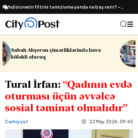
Kondisionerin filtrini təmizləməyəndə nə baş verir? –
Elektrik sərfiyyatının artması və hava keyfiyyəti
hava
16 yaşlı yeniyetmə öldü, yaralılar 
Yasamalda partlayış
Tural İrfan:
“Qadının evdə
oturması üçün əvvəlcə
sosial təminat olmalıdır”
Cəmiyyət
22 May 2026, 09:45