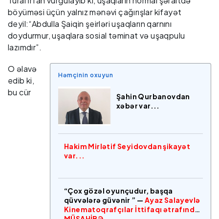
Tural İrfan vurğulayıb ki, uşaqların normal şəraitdə
böyüməsi üçün yalnız mənəvi çağırışlar kifayət
deyil:“Abdulla Şaiqin şeirləri uşaqların qarnını
doydurmur, uşaqlara sosial təminat və uşaqpulu
lazımdır”.
O əlavə
Həmçinin oxuyun
edib ki,
bu cür
Şahin Qurbanovdan
xəbər var...
Hakim Mirlətif Seyidovdan şikayət
var...
“Çox gözəl oyunçudur, başqa
qüvvələrə güvənir ” —
Ayaz Salayevlə
Kinematoqrafçılar İttifaqı ətrafında
MÜSAHİBƏ