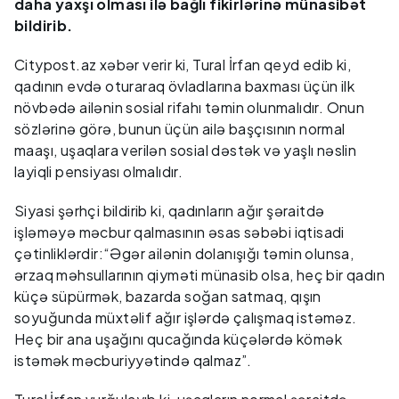
daha yaxşı olması ilə bağlı fikirlərinə münasibət
bildirib.
Citypost.az xəbər verir ki, Tural İrfan qeyd edib ki,
qadının evdə oturaraq övladlarına baxması üçün ilk
növbədə ailənin sosial rifahı təmin olunmalıdır. Onun
sözlərinə görə, bunun üçün ailə başçısının normal
maaşı, uşaqlara verilən sosial dəstək və yaşlı nəslin
layiqli pensiyası olmalıdır.
Siyasi şərhçi bildirib ki, qadınların ağır şəraitdə
işləməyə məcbur qalmasının əsas səbəbi iqtisadi
çətinliklərdir:“Əgər ailənin dolanışığı təmin olunsa,
ərzaq məhsullarının qiyməti münasib olsa, heç bir qadın
küçə süpürmək, bazarda soğan satmaq, qışın
soyuğunda müxtəlif ağır işlərdə çalışmaq istəməz.
Heç bir ana uşağını qucağında küçələrdə kömək
istəmək məcburiyyətində qalmaz”.