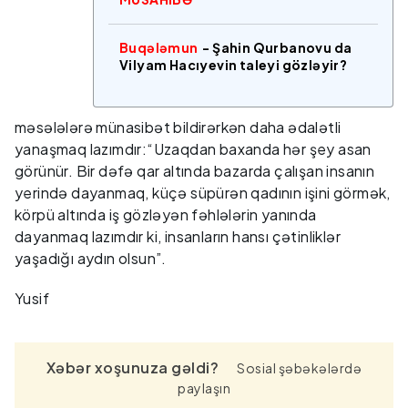
Buqələmun
- Şahin Qurbanovu da
Vilyam Hacıyevin taleyi gözləyir?
məsələlərə münasibət bildirərkən daha ədalətli
yanaşmaq lazımdır:“Uzaqdan baxanda hər şey asan
görünür. Bir dəfə qar altında bazarda çalışan insanın
yerində dayanmaq, küçə süpürən qadının işini görmək,
körpü altında iş gözləyən fəhlələrin yanında
dayanmaq lazımdır ki, insanların hansı çətinliklər
yaşadığı aydın olsun”.
Yusif
Xəbər xoşunuza gəldi?
Sosial şəbəkələrdə
paylaşın