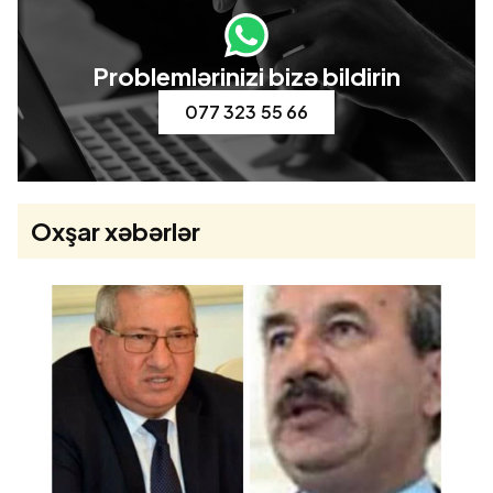
Problemlərinizi bizə bildirin
077 323 55 66
Oxşar xəbərlər