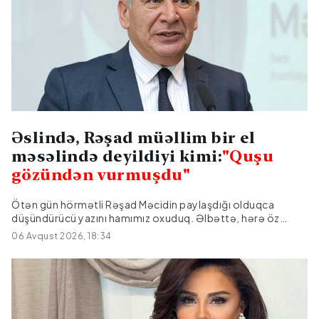
Əslində, Rəşad müəllim bir el
məsəlində deyildiyi kimi:
"Quşu
gözündən vurmuşdu"
Ötən gün hörmətli Rəşad Məcidin paylaşdığı olduqca
düşündürücü yazını hamımız oxuduq. Əlbəttə, hərə öz
qabına uyğun, dərrakəsinin anladığı, ağlının həzm etdiyi kimi
06 Avqust 2026, 18:34
qəbul etdi. Bunu, yazıya verilən reaksiyalardan da aydın
şəkildə gördük. Əslində, Rəşad müəllim bir el məsəlində
deyildiyi kimi:"Quşu gözündən vurmuşdu". Zənnimcə
başlığa çıxarılmış "Beyin çürüməsi" adı da elə məhz həmin
insanlara şamil edilir. Müəllif bu yazı ilə cəmiyyətə siqnal
ötürür, xəbərdarlıq edir. Yəni, hazırki zamanda bir evin