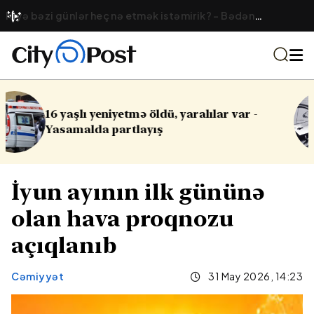
Niyə bəzi günlər heç nə etmək istəmirik? – Bədən
yorğunluğunun fərqli forması
ar var -
Cinayət işləri ilə bağlı vacib q
İyun ayının ilk gününə
olan hava proqnozu
açıqlanıb
Cəmiyyət
31 May 2026, 14:23