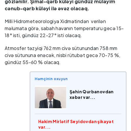
gözlənilir. Şimal-qərb küləyi gündüz mülayim
cənub-qərb küləyi ilə əvəz olacaq.
Milli Hidrometeorologiya Xidmətindən verilən
məlumata görə, sabah havanın temperaturu gecə 15-
18° isti, gündüz 22-27° isti olacaq.
Atmosfer təzyiqi 762 mm civə sütunundan 758 mm
civə sütununa enəcək, nisbi rütubət gecə 70-75 %,
gündüz 55-60 % olacaq.
Həmçinin oxuyun
Şahin Qurbanovdan
xəbər var...
Hakim Mirlətif Seyidovdan şikayət
var...