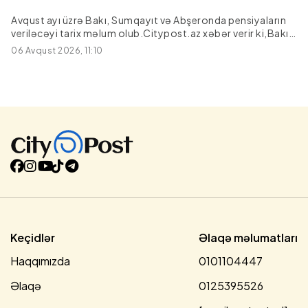
Avqust ayı üzrə Bakı, Sumqayıt və Abşeronda pensiyaların
veriləcəyi tarix məlum olub.Citypost.az xəbər verir ki,Bakı,
Sumqayıt şəhərləri və Abşeron rayonu üzrə pensiyalar
06 Avqust 2026, 11:10
avqustun 14-də ödəniləcək.Xatırladaq ki, ötən ay da eyni
tarixdə pensiyalar ödənilmişdi.Respublikanın digər
bölgələri üzrə, habelə güzəştli şərtlərlə pensiya hüququna
malik şəxslərin pensiyalarının nə zaman veriləcəyi isə hələki
dəqiqləşməyib./Milli.az
Keçidlər
Əlaqə məlumatları
Haqqımızda
0101104447
Əlaqə
0125395526