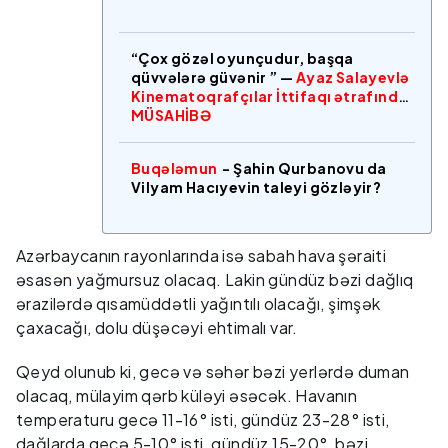
“Çox gözəl oyunçudur, başqa
qüvvələrə güvənir ” —
Ayaz Salayevlə
Kinematoqrafçılar İttifaqı ətrafında
MÜSAHİBƏ
Buqələmun
- Şahin Qurbanovu da
Vilyam Hacıyevin taleyi gözləyir?
Azərbaycanın rayonlarında isə sabah hava şəraiti
əsasən yağmursuz olacaq. Lakin gündüz bəzi dağlıq
ərazilərdə qısamüddətli yağıntılı olacağı, şimşək
çaxacağı, dolu düşəcəyi ehtimalı var.
Qeyd olunub ki, gecə və səhər bəzi yerlərdə duman
olacaq, mülayim qərb küləyi əsəcək. Havanın
temperaturu gecə 11-16° isti, gündüz 23-28° isti,
dağlarda gecə 5-10° isti, gündüz 15-20°, bəzi