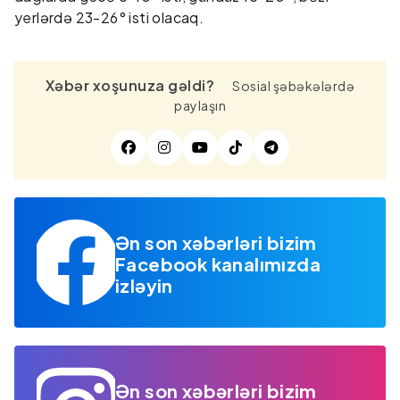
yerlərdə 23-26° isti olacaq.
Xəbər xoşunuza gəldi?
Sosial şəbəkələrdə
paylaşın
Ən son xəbərləri bizim
Facebook kanalımızda
izləyin
Ən son xəbərləri bizim