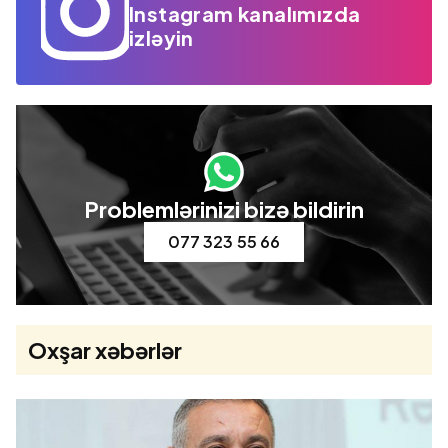
Instagram kanalımızda
izləyin
Problemlərinizi bizə bildirin
077 323 55 66
Oxşar xəbərlər