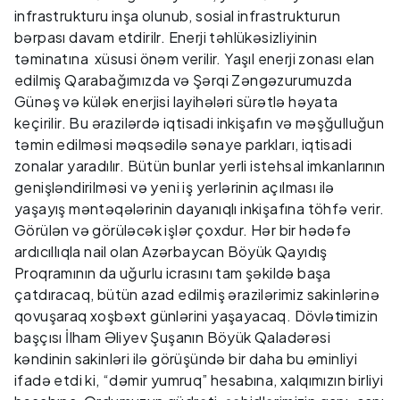
infrastrukturu inşa olunub, sosial infrastrukturun
bərpası davam etdirilr. Enerji təhlükəsizliyinin
təminatına xüsusi önəm verilir. Yaşıl enerji zonası elan
edilmiş Qarabağımızda və Şərqi Zəngəzurumuzda
Günəş və külək enerjisi layihələri sürətlə həyata
keçirilir. Bu ərazilərdə iqtisadi inkişafın və məşğulluğun
təmin edilməsi məqsədilə sənaye parkları, iqtisadi
zonalar yaradılır. Bütün bunlar yerli istehsal imkanlarının
genişləndirilməsi və yeni iş yerlərinin açılması ilə
yaşayış məntəqələrinin dayanıqlı inkişafına töhfə verir.
Görülən və görüləcək işlər çoxdur. Hər bir hədəfə
ardıcıllıqla nail olan Azərbaycan Böyük Qayıdış
Proqramının da uğurlu icrasını tam şəkildə başa
çatdıracaq, bütün azad edilmiş ərazilərimiz sakinlərinə
qovuşaraq xoşbəxt günlərini yaşayacaq. Dövlətimizin
başçısı İlham Əliyev Şuşanın Böyük Qaladərəsi
kəndinin sakinləri ilə görüşündə bir daha bu əminliyi
ifadə etdi ki, “dəmir yumruq” hesabına, xalqımızın birliyi