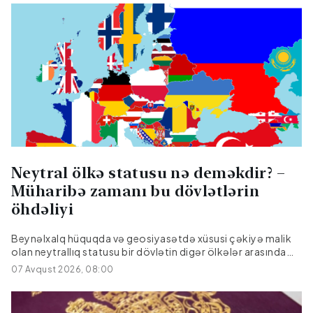
Neytral ölkə statusu nə deməkdir? –
Müharibə zamanı bu dövlətlərin
öhdəliyi
Beynəlxalq hüquqda və geosiyasətdə xüsusi çəkiyə malik
olan neytrallıq statusu bir dövlətin digər ölkələr arasında
baş verən silahlı münaqişələrdən kənarda qalmaq, hərbi
07 Avqust 2026, 08:00
ittifaqlara qoşulmamaq və tərəf tutmamaq barədə rəsmi
öhdəliyidir. Beynəlxalq münasibətlər tarixində bu status
sadəcə "müharibədə iştirak etməmək" kimi səthi görünsə