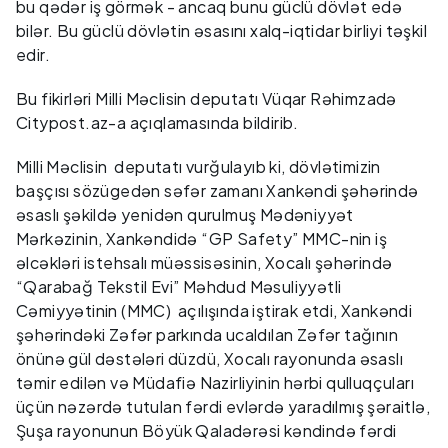
bu qədər iş görmək - ancaq bunu güclü dövlət edə
bilər. Bu güclü dövlətin əsasını xalq-iqtidar birliyi təşkil
edir.
Bu fikirləri Milli Məclisin deputatı Vüqar Rəhimzadə
Citypost.az-a açıqlamasında bildirib.
Milli Məclisin deputatı vurğulayıb ki, dövlətimizin
başçısı sözügedən səfər zamanı Xankəndi şəhərində
əsaslı şəkildə yenidən qurulmuş Mədəniyyət
Mərkəzinin, Xankəndidə “GP Safety” MMC-nin iş
əlcəkləri istehsalı müəssisəsinin, Xocalı şəhərində
“Qarabağ Tekstil Evi” Məhdud Məsuliyyətli
Cəmiyyətinin (MMC) açılışında iştirak etdi, Xankəndi
şəhərindəki Zəfər parkında ucaldılan Zəfər tağının
önünə gül dəstələri düzdü, Xocalı rayonunda əsaslı
təmir edilən və Müdafiə Nazirliyinin hərbi qulluqçuları
üçün nəzərdə tutulan fərdi evlərdə yaradılmış şəraitlə,
Şuşa rayonunun Böyük Qaladərəsi kəndində fərdi