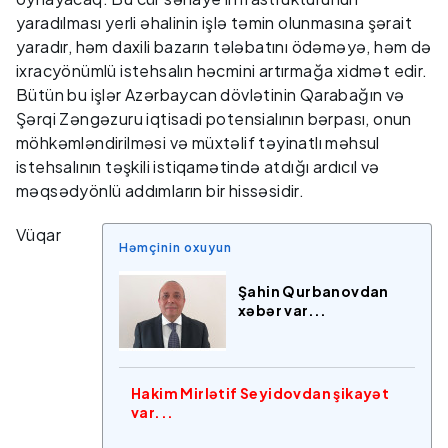
yaradılması yerli əhalinin işlə təmin olunmasına şərait
yaradır, həm daxili bazarın tələbatını ödəməyə, həm də
ixracyönümlü istehsalın həcmini artırmağa xidmət edir.
Bütün bu işlər Azərbaycan dövlətinin Qarabağın və
Şərqi Zəngəzuru iqtisadi potensialının bərpası, onun
möhkəmləndirilməsi və müxtəlif təyinatlı məhsul
istehsalının təşkili istiqamətində atdığı ardıcıl və
məqsədyönlü addımların bir hissəsidir.
Vüqar
Həmçinin oxuyun
Şahin Qurbanovdan
xəbər var...
Hakim Mirlətif Seyidovdan şikayət
var...