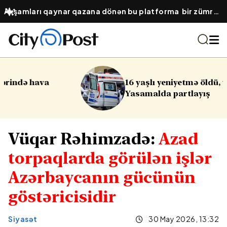
Axşamları qaynar qazana dönən bu platforma bir zümrə
qadınlarla dolu olur...
16 yaşlı yeniyetmə öldü, yaralılar var -
Yasamalda partlayış
Vüqar Rəhimzadə:
Azad
torpaqlarda görülən işlər
Azərbaycanın gücünün
göstəricisidir
Siyasət
30 May 2026, 13:32