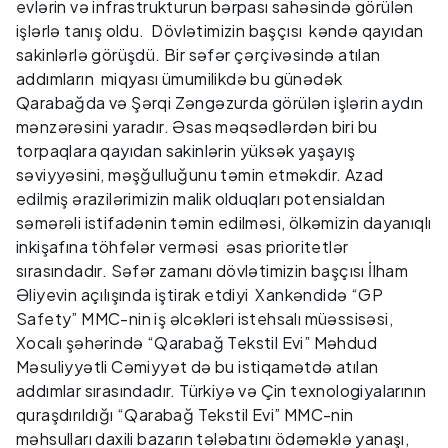
evlərin və infrastrukturun bərpası sahəsində görülən
işlərlə tanış oldu. Dövlətimizin başçısı kəndə qayıdan
sakinlərlə görüşdü. Bir səfər çərçivəsində atılan
addımların miqyası ümumilikdə bu günədək
Qarabağda və Şərqi Zəngəzurda görülən işlərin aydın
mənzərəsini yaradır. Əsas məqsədlərdən biri bu
torpaqlara qayıdan sakinlərin yüksək yaşayış
səviyyəsini, məşğulluğunu təmin etməkdir. Azad
edilmiş ərazilərimizin malik olduqları potensialdan
səmərəli istifadənin təmin edilməsi, ölkəmizin dayanıqlı
inkişafına töhfələr verməsi əsas prioritetlər
sırasındadır. Səfər zamanı dövlətimizin başçısı İlham
Əliyevin açılışında iştirak etdiyi Xankəndidə “GP
Safety” MMC-nin iş əlcəkləri istehsalı müəssisəsi,
Xocalı şəhərində “Qarabağ Tekstil Evi” Məhdud
Məsuliyyətli Cəmiyyət də bu istiqamətdə atılan
addımlar sırasındadır. Türkiyə və Çin texnologiyalarının
quraşdırıldığı “Qarabağ Tekstil Evi” MMC-nin
məhsulları daxili bazarın tələbatını ödəməklə yanaşı,