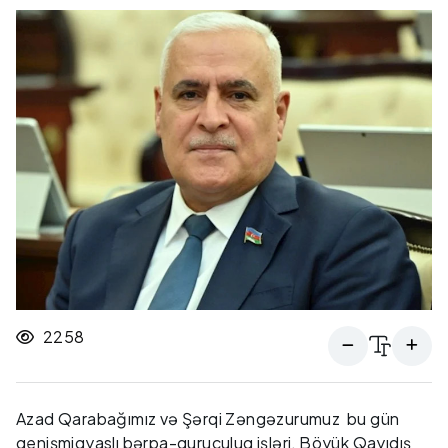
2258
Azad Qarabağımız və Şərqi Zəngəzurumuz bu gün
genişmiqyaslı bərpa-quruculuq işləri, Böyük Qayıdış