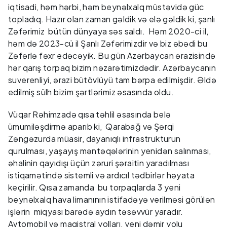
iqtisadi, həm hərbi, həm beynəlxalq müstəvidə güc
topladıq. Hazır olan zaman gəldik və elə gəldik ki, şanlı
Zəfərimiz bütün dünyaya səs saldı. Həm 2020-ci il,
həm də 2023-cü il Şanlı Zəfərimizdir və biz əbədi bu
Zəfərlə fəxr edəcəyik. Bu gün Azərbaycan ərazisində
hər qarış torpaq bizim nəzarətimizdədir. Azərbaycanın
suverenliyi, ərazi bütövlüyü tam bərpa edilmişdir. Əldə
edilmiş sülh bizim şərtlərimiz əsasında oldu.
Vüqar Rəhimzadə qısa təhlil əsasında belə
ümumiləşdirmə aparıb ki, Qarabağ və Şərqi
Zəngəzurda müasir, dayanıqlı infrastrukturun
qurulması, yaşayış məntəqələrinin yenidən salınması,
əhalinin qayıdışı üçün zəruri şəraitin yaradılması
istiqamətində sistemli və ardıcıl tədbirlər həyata
keçirilir. Qısa zamanda bu torpaqlarda 3 yeni
beynəlxalq hava limanının istifadəyə verilməsi görülən
işlərin miqyası barədə aydın təsəvvür yaradır.
Avtomobil və magistral yolları, yeni dəmir yolu