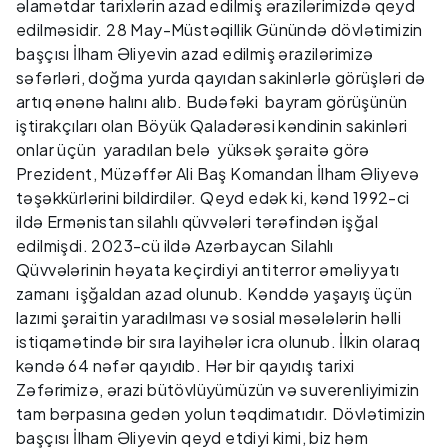
əlamətdar tarixlərin azad edilmiş ərazilərimizdə qeyd
edilməsidir. 28 May-Müstəqillik Günündə dövlətimizin
başçısı İlham Əliyevin azad edilmiş ərazilərimizə
səfərləri, doğma yurda qayıdan sakinlərlə görüşləri də
artıq ənənə halını alıb. Budəfəki bayram görüşünün
iştirakçıları olan Böyük Qaladərəsi kəndinin sakinləri
onlar üçün yaradılan belə yüksək şəraitə görə
Prezident, Müzəffər Ali Baş Komandan İlham Əliyevə
təşəkkürlərini bildirdilər. Qeyd edək ki, kənd 1992-ci
ildə Ermənistan silahlı qüvvələri tərəfindən işğal
edilmişdi. 2023-cü ildə Azərbaycan Silahlı
Qüvvələrinin həyata keçirdiyi antiterror əməliyyatı
zamanı işğaldan azad olunub. Kənddə yaşayış üçün
lazımi şəraitin yaradılması və sosial məsələlərin həlli
istiqamətində bir sıra layihələr icra olunub. İlkin olaraq
kəndə 64 nəfər qayıdıb. Hər bir qayıdış tarixi
Zəfərimizə, ərazi bütövlüyümüzün və suverenliyimizin
tam bərpasına gedən yolun təqdimatıdır. Dövlətimizin
başçısı İlham Əliyevin qeyd etdiyi kimi, biz həm