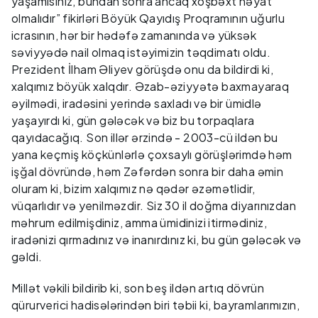
yaşamısınız, bundan sonra ancaq xoşbəxt həyat
olmalıdır” fikirləri Böyük Qayıdış Proqramının uğurlu
icrasının, hər bir hədəfə zamanında və yüksək
səviyyədə nail olmaq istəyimizin təqdimatı oldu.
Prezident İlham Əliyev görüşdə onu da bildirdi ki,
xalqımız böyük xalqdır. Əzab-əziyyətə baxmayaraq
əyilmədi, iradəsini yerində saxladı və bir ümidlə
yaşayırdı ki, gün gələcək və biz bu torpaqlara
qayıdacağıq. Son illər ərzində - 2003-cü ildən bu
yana keçmiş köçkünlərlə çoxsaylı görüşlərimdə həm
işğal dövründə, həm Zəfərdən sonra bir daha əmin
oluram ki, bizim xalqımız nə qədər əzəmətlidir,
vüqarlıdır və yenilməzdir. Siz 30 il doğma diyarınızdan
məhrum edilmişdiniz, amma ümidinizi itirmədiniz,
iradənizi qırmadınız və inanırdınız ki, bu gün gələcək və
gəldi.
Millət vəkili bildirib ki, son beş ildən artıq dövrün
qürurverici hadisələrindən biri təbii ki, bayramlarımızın,