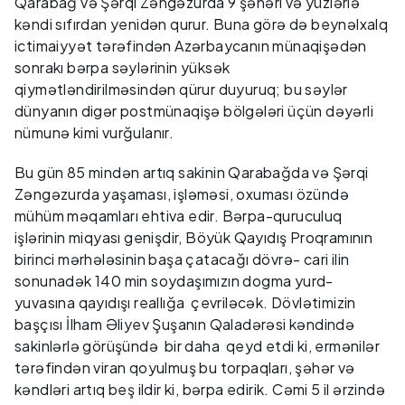
Qarabağ və Şərqi Zəngəzurda 9 şəhəri və yüzlərlə
kəndi sıfırdan yenidən qurur. Buna görə də beynəlxalq
ictimaiyyət tərəfindən Azərbaycanın münaqişədən
sonrakı bərpa səylərinin yüksək
qiymətləndirilməsindən qürur duyuruq; bu səylər
dünyanın digər postmünaqişə bölgələri üçün dəyərli
nümunə kimi vurğulanır.
Bu gün 85 mindən artıq sakinin Qarabağda və Şərqi
Zəngəzurda yaşaması, işləməsi, oxuması özündə
mühüm məqamları ehtiva edir. Bərpa-quruculuq
işlərinin miqyası genişdir, Böyük Qayıdış Proqramının
birinci mərhələsinin başa çatacağı dövrə- cari ilin
sonunadək 140 min soydaşımızın dogma yurd-
yuvasına qayıdışı reallığa çevriləcək. Dövlətimizin
başçısı İlham Əliyev Şuşanın Qaladərəsi kəndində
sakinlərlə görüşündə bir daha qeyd etdi ki, ermənilər
tərəfindən viran qoyulmuş bu torpaqları, şəhər və
kəndləri artıq beş ildir ki, bərpa edirik. Cəmi 5 il ərzində