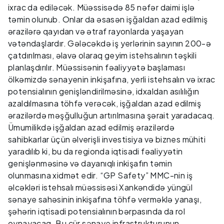
ixrac da ediləcək. Müəssisədə 85 nəfər daimi işlə
təmin olunub. Onlar da əsasən işğaldan azad edilmiş
ərazilərə qayıdan və ətraf rayonlarda yaşayan
vətəndaşlardır. Gələcəkdə iş yerlərinin sayının 200-ə
çatdırılması, əlavə olaraq geyim istehsalının təşkili
planlaşdırılır. Müəssisənin fəaliyyətə başlaması
ölkəmizdə sənayenin inkişafına, yerli istehsalın və ixrac
potensialının genişləndirilməsinə, idxaldan asılılığın
azaldılmasına töhfə verəcək, işğaldan azad edilmiş
ərazilərdə məşğulluğun artırılmasına şərait yaradacaq.
Ümumilikdə işğaldan azad edilmiş ərazilərdə
sahibkarlar üçün əlverişli investisiya və biznes mühiti
yaradılıb ki, bu da regionda iqtisadi fəaliyyətin
genişlənməsinə və dayanıqlı inkişafın təmin
olunmasına xidmət edir. “GP Safety” MMC-nin iş
əlcəkləri istehsalı müəssisəsi Xankəndidə yüngül
sənaye sahəsinin inkişafına töhfə verməklə yanaşı,
şəhərin iqtisadi potensialının bərpasında da rol
oynayacaq. Bu cür sənaye infrastrukturunun