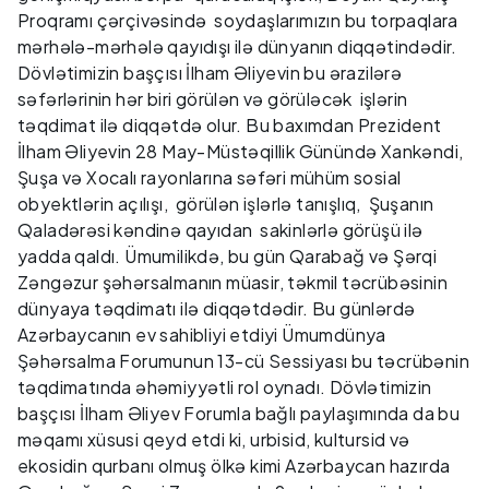
Proqramı çərçivəsində soydaşlarımızın bu torpaqlara
mərhələ-mərhələ qayıdışı ilə dünyanın diqqətindədir.
Dövlətimizin başçısı İlham Əliyevin bu ərazilərə
səfərlərinin hər biri görülən və görüləcək işlərin
təqdimat ilə diqqətdə olur. Bu baxımdan Prezident
İlham Əliyevin 28 May-Müstəqillik Günündə Xankəndi,
Şuşa və Xocalı rayonlarına səfəri mühüm sosial
obyektlərin açılışı, görülən işlərlə tanışlıq, Şuşanın
Qaladərəsi kəndinə qayıdan sakinlərlə görüşü ilə
yadda qaldı. Ümumilikdə, bu gün Qarabağ və Şərqi
Zəngəzur şəhərsalmanın müasir, təkmil təcrübəsinin
dünyaya təqdimatı ilə diqqətdədir. Bu günlərdə
Azərbaycanın ev sahibliyi etdiyi Ümumdünya
Şəhərsalma Forumunun 13-cü Sessiyası bu təcrübənin
təqdimatında əhəmiyyətli rol oynadı. Dövlətimizin
başçısı İlham Əliyev Forumla bağlı paylaşımında da bu
məqamı xüsusi qeyd etdi ki, urbisid, kultursid və
ekosidin qurbanı olmuş ölkə kimi Azərbaycan hazırda