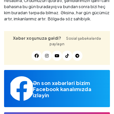
hesabına, Ordumuzun qüdrəti, şəhidlərimizin qanı-canı
bahasına bu gün buradayıq və bundan sonra bizi heç
kim buradan tərpədə bilməz. Əksinə, hər gün gücümüz
artır, imkanlarımız artır. Bölgədə söz sahibiyik.
Xəbər xoşunuza gəldi?
Sosial şəbəkələrdə
paylaşın
Ən son xəbərləri bizim
Facebook kanalımızda
izləyin