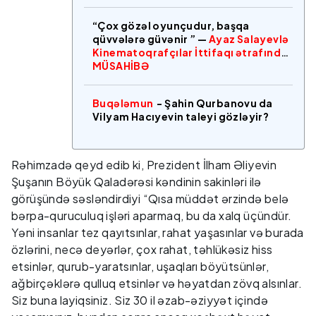
“Çox gözəl oyunçudur, başqa
qüvvələrə güvənir ” —
Ayaz Salayevlə
Kinematoqrafçılar İttifaqı ətrafında
MÜSAHİBƏ
Buqələmun
- Şahin Qurbanovu da
Vilyam Hacıyevin taleyi gözləyir?
Rəhimzadə qeyd edib ki, Prezident İlham Əliyevin
Şuşanın Böyük Qaladərəsi kəndinin sakinləri ilə
görüşündə səsləndirdiyi “Qısa müddət ərzində belə
bərpa-quruculuq işləri aparmaq, bu da xalq üçündür.
Yəni insanlar tez qayıtsınlar, rahat yaşasınlar və burada
özlərini, necə deyərlər, çox rahat, təhlükəsiz hiss
etsinlər, qurub-yaratsınlar, uşaqları böyütsünlər,
ağbirçəklərə qulluq etsinlər və həyatdan zövq alsınlar.
Siz buna layiqsiniz. Siz 30 il əzab-əziyyət içində