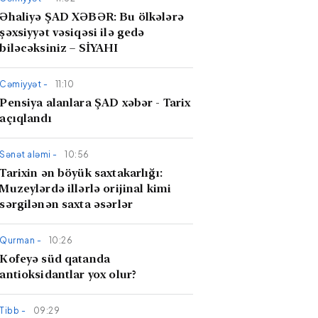
Əhaliyə ŞAD XƏBƏR: Bu ölkələrə
şəxsiyyət vəsiqəsi ilə gedə
biləcəksiniz – SİYAHI
Cəmiyyət -
11:10
Pensiya alanlara ŞAD xəbər - Tarix
açıqlandı
Sənət aləmi -
10:56
​Tarixin ən böyük saxtakarlığı:
Muzeylərdə illərlə orijinal kimi
sərgilənən saxta əsərlər
Qurman -
10:26
​Kofeyə süd qatanda
antioksidantlar yox olur?
Tibb -
09:29