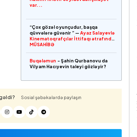
var...
“Çox gözəl oyunçudur, başqa
qüvvələrə güvənir ” —
Ayaz Salayevlə
Kinematoqrafçılar İttifaqı ətrafında
MÜSAHİBƏ
Buqələmun
- Şahin Qurbanovu da
Vilyam Hacıyevin taleyi gözləyir?
gəldi?
Sosial şəbəkələrdə paylaşın