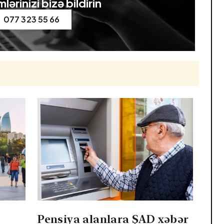
lərinizi bizə bildirin
077 323 55 66
u
Pensiya alanlara ŞAD xəbər