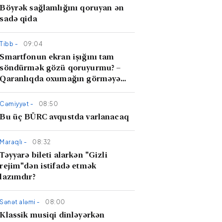
Böyrək sağlamlığını qoruyan ən
sadə qida
Tibb -
09:04
Smartfonun ekran işığını tam
söndürmək gözü qoruyurmu? –
Qaranlıqda oxumağın görməyə
təsiri
Cəmiyyət -
08:50
Bu üç BÜRC avqustda varlanacaq
Maraqlı -
08:32
Təyyarə bileti alarkən "Gizli
rejim"dən istifadə etmək
lazımdır?
Sənət aləmi -
08:00
Klassik musiqi dinləyərkən