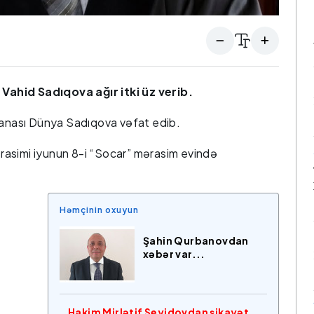
ahid Sadıqova ağır itki üz verib.
n anası Dünya Sadıqova vəfat edib.
asimi iyunun 8-i “Socar” mərasim evində
Həmçinin oxuyun
Şahin Qurbanovdan
xəbər var...
Hakim Mirlətif Seyidovdan şikayət