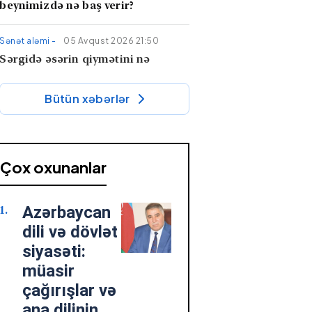
beynimizdə nə baş verir?
Sənət aləmi -
05 Avqust 2026 21:50
Sərgidə əsərin qiymətini nə
müəyyən edir? – Görünməyən
qiymətləndirmə formulu
Bütün xəbərlər
Tibb -
05 Avqust 2026 21:33
Ac qarına meyvə yemək faydalıdır,
yoxsa zərərli?
Çox oxunanlar
Maraqlı -
05 Avqust 2026 20:33
Azərbaycan
Dişləri fırçalayan kimi ağzı su ilə
yaxalamaq yanlışdır?
dili və dövlət
Stomatoloqlardan xəbərdarlıq
siyasəti:
müasir
Cəmiyyət -
05 Avqust 2026 20:16
çağırışlar və
Metrodan istifadə edənlərə ŞAD
ana dilinin
XƏBƏR