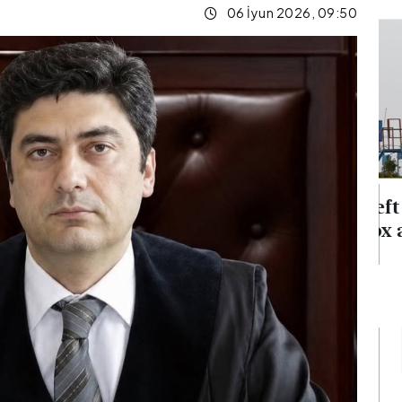
06 İyun 2026, 09:50
mina
Neft qiymətləri 5 %-dən
aş verib
çox aşağı düşüb