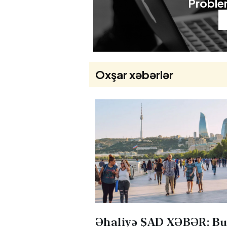
Problem
Oxşar xəbərlər
Əhaliyə ŞAD XƏBƏR: B