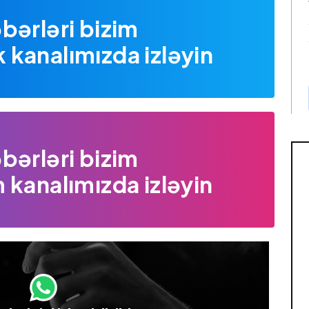
bərləri bizim
kanalımızda izləyin
bərləri bizim
 kanalımızda izləyin