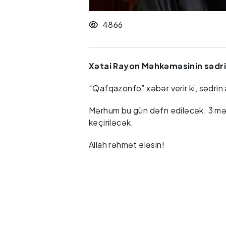
4866
Xətai Rayon Məhkəməsinin sədri V
“Qafqazonfo” xəbər verir ki, sədri
Mərhum bu gün dəfn ediləcək. 3 mər
keçiriləcək.
Allah rəhmət eləsin!