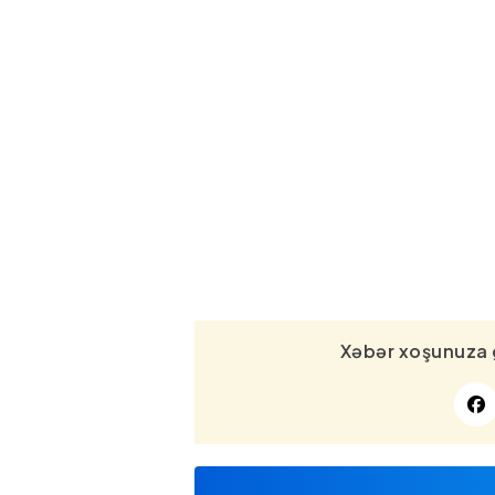
Xəbər xoşunuza 