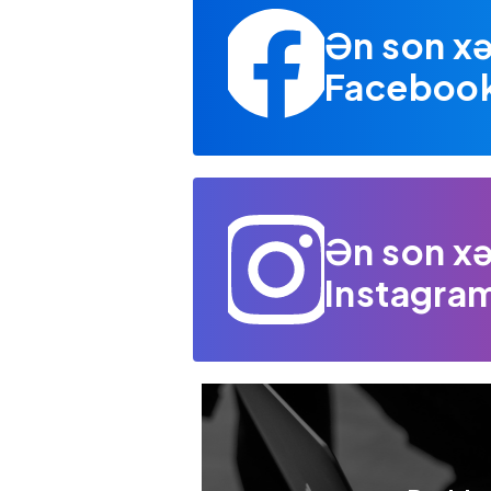
Ən son xə
Facebook 
Ən son xə
Instagram