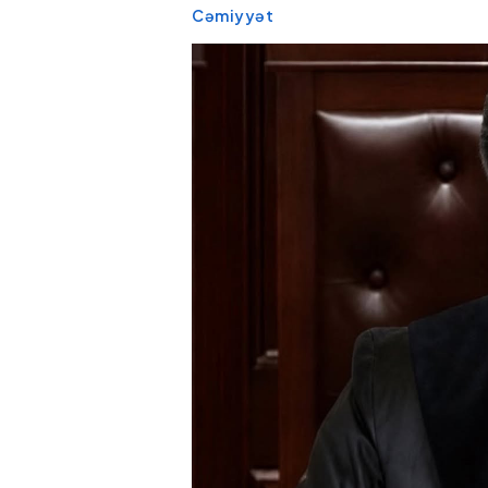
Cəmiyyət
Siyəzəndə
Ağdərədə 
avtoxuliqanlıq edən iki
hadisəsi b
sürücü saxlanılıb