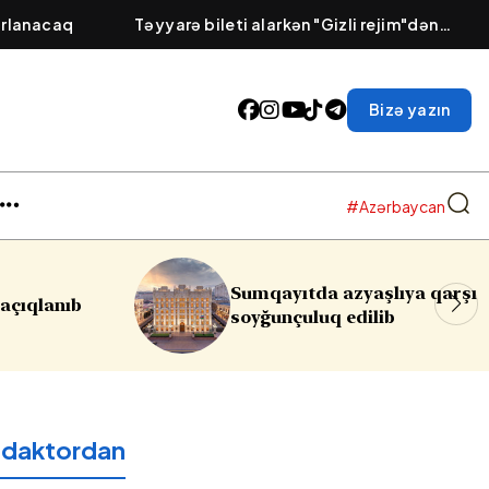
arlanacaq
Təyyarə bileti alarkən "Gizli rejim"dən
istifadə etmək lazımdır?
Bizə yazın
#Azərbaycan
Sumqayıtda azyaşlıya qarşı
Rəsmi Bakıdan
soyğunçuluq edilib
reaksiya:
Qəb
edaktordan