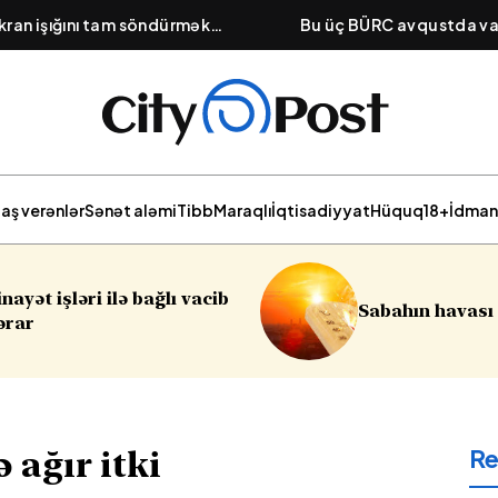
ran işığını tam söndürmək
Bu üç BÜRC avqustda v
mu? – Qaranlıqda oxumağın
i
aş verənlər
Sənət aləmi
Tibb
Maraqlı
İqtisadiyyat
Hüquq
18+
İdman
Sabahın havası açıqlanıb
R
ağır itki