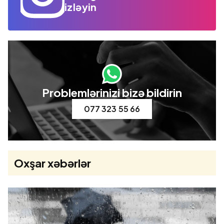
izləyin
Problemlərinizi bizə bildirin
077 323 55 66
Oxşar xəbərlər