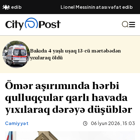
Lionel Messinin atası vəfat edib
Bakıda 4 yaşlı uşaq 13-cü mərtəbədən
yıxılaraq öldü
Ömər aşırımında hərbi
qulluqçular qarlı havada
yıxılaraq dərəyə düşüblər
Cəmiyyət
06 İyun 2026, 15:03