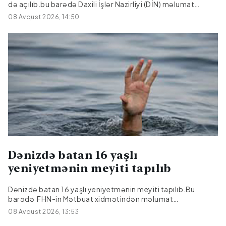
də açılıb.bu barədə Daxili İşlər Nazirliyi (DİN) məlumat
yayıb.Bildirilib ki, onlardan 17-si əvvəlki dövrlərdən bağlı
08 Avqust 2026, 14:50
qalan cinayətlərdir.
Dənizdə batan 16 yaşlı
yeniyetmənin meyiti tapılıb
Dənizdə batan 16 yaşlı yeniyetmənin meyiti tapılıb.Bu
barədə FHN-in Mətbuat xidmətindən məlumat
verilib.Bildirilib ki, iki gün əvvəl Bakı şəhəri, Sabunçu rayonu,
08 Avqust 2026, 13:53
Pirşağı qəsəbəsində ən yaxın sularda xilasetmə