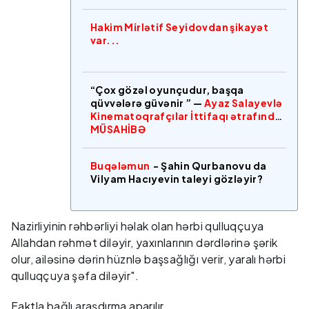
Hakim Mirlətif Seyidovdan şikayət
var...
“Çox gözəl oyunçudur, başqa
qüvvələrə güvənir ” —
Ayaz Salayevlə
Kinematoqrafçılar İttifaqı ətrafında
MÜSAHİBƏ
Buqələmun
- Şahin Qurbanovu da
Vilyam Hacıyevin taleyi gözləyir?
Nazirliyinin rəhbərliyi həlak olan hərbi qulluqçuya
Allahdan rəhmət diləyir, yaxınlarının dərdlərinə şərik
olur, ailəsinə dərin hüznlə başsağlığı verir, yaralı hərbi
qulluqçuya şəfa diləyir".
Faktla bağlı araşdırma aparılır.