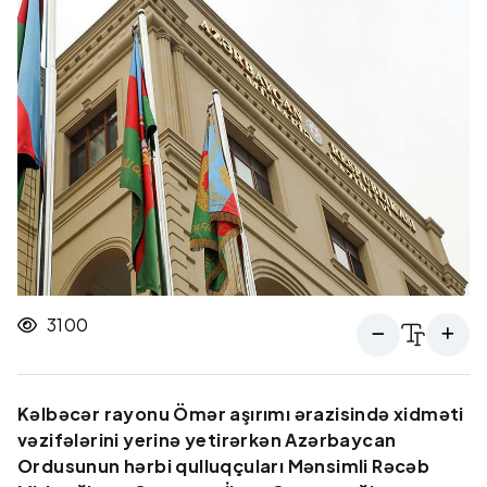
3100
Kəlbəcər rayonu Ömər aşırımı ərazisində xidməti
vəzifələrini yerinə yetirərkən Azərbaycan
Ordusunun hərbi qulluqçuları Mənsimli Rəcəb