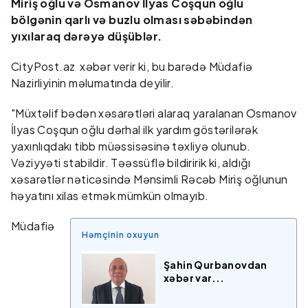
Miriş oğlu və Osmanov İlyas Coşqun oğlu
bölgənin qarlı və buzlu olması səbəbindən
yıxılaraq dərəyə düşüblər.
CityPost.az xəbər verir ki, bu barədə Müdafiə
Nazirliyinin məlumatında deyilir.
"Müxtəlif bədən xəsarətləri alaraq yaralanan Osmanov
İlyas Coşqun oğlu dərhal ilk yardım göstərilərək
yaxınlıqdakı tibb müəssisəsinə təxliyə olunub.
Vəziyyəti stabildir. Təəssüflə bildiririk ki, aldığı
xəsarətlər nəticəsində Mənsimli Rəcəb Miriş oğlunun
həyatını xilas etmək mümkün olmayıb.
Müdafiə
Həmçinin oxuyun
Şahin Qurbanovdan
xəbər var...