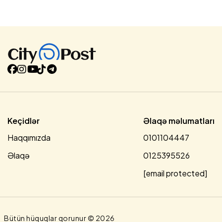
məntəqəsindən 2 km aralı dənizdə nəzarətsiz ərazidə
batan 2010-cu il təvəllüdlü Seyidəmirov Asiman Elaqif
oğlunun meyiti Fövqəladə Hallar Nazirliyinin Kiçikhəcmli
Gəmilərə Nəzarət və Sularda Xilasetmə Dövlət Xidmətinin
dalğıcları tərəfindən suda tapılıb çıxarılaraq aidiyyəti üzrə
təhvil verilib....
Keçidlər
Əlaqə məlumatları
Haqqımızda
0101104447
Əlaqə
0125395526
[email protected]
Bütün hüquqlar qorunur © 2026