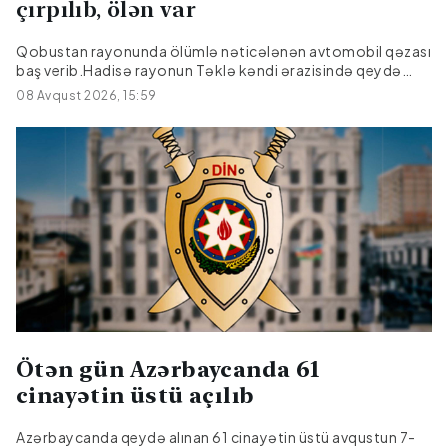
çırpılıb, ölən var
Qobustan rayonunda ölümlə nəticələnən avtomobil qəzası
baş verib.Hadisə rayonun Təklə kəndi ərazisində qeydə
alınıb."Hyundai" markalı avtomobilin idarəetmədən çıxaraq
08 Avqust 2026, 15:59
işıq dirəyinə çırpılması nəticəsində sürücü, 27 yaşlı Emil
Əmralıyev hadisə yerində ölüb.Faktla bağlı araşdırma
aparılır.
Ötən gün Azərbaycanda 61
cinayətin üstü açılıb
Azərbaycanda qeydə alınan 61 cinayətin üstü avqustun 7-