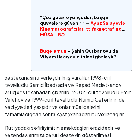
“Çox gözəl oyunçudur, başqa
qüvvələrə güvənir ” —
Ayaz Salayevlə
Kinematoqrafçılar İttifaqı ətrafında
MÜSAHİBƏ
Buqələmun
- Şahin Qurbanovu da
Vilyam Hacıyevin taleyi gözləyir?
xəstəxanasına yerləşdirilmiş yaralılar 1998-ci il
təvəllüdlü Samid İbadzadə və Rəşad Mədətxanov
artıq xəstəxanadan çıxarılıb. 2002-ci il təvəllüdlü Emin
Valehov və 1999-cu il təvəllüdlü Namiq Cəfərlinin də
vəziyyətləri yaxşıdır və onlar müalicələrini
tamamladıqdan sonra xəstəxanadan buraxılacaqlar.
Rusiyadakı səfirliyimizin əməkdaşları ərazidədir və
vətəndaşlarımıza zəruri dəstəyin göstərilməsi