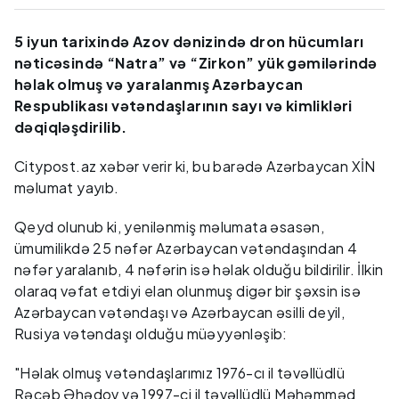
5 iyun tarixində Azov dənizində dron hücumları
nəticəsində “Natra” və “Zirkon” yük gəmilərində
həlak olmuş və yaralanmış Azərbaycan
Respublikası vətəndaşlarının sayı və kimlikləri
dəqiqləşdirilib.
Citypost.az xəbər verir ki, bu barədə Azərbaycan XİN
məlumat yayıb.
Qeyd olunub ki, yenilənmiş məlumata əsasən,
ümumilikdə 25 nəfər Azərbaycan vətəndaşından 4
nəfər yaralanıb, 4 nəfərin isə həlak olduğu bildirilir. İlkin
olaraq vəfat etdiyi elan olunmuş digər bir şəxsin isə
Azərbaycan vətəndaşı və Azərbaycan əsilli deyil,
Rusiya vətəndaşı olduğu müəyyənləşib:
"Həlak olmuş vətəndaşlarımız 1976-cı il təvəllüdlü
Rəcəb Əhədov və 1997-ci il təvəllüdlü Məhəmməd