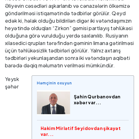
Əliyevin cəsədləri aşkarlanıb və cənazələrin ölkəmizə
göndərilməsi istiqamətində tədbirlər görülür. Qeyd
edək ki, həlak olduğu bildirilən digər iki vətəndaşımızın
heyətində olduqları “Zirkon” gəmisi partlayış təhlükəsi
olduğuna görə vurulduğu yerdə saxlanılıb. Rusiyanın
xilasedici qrupları tərəfindən gəminin limana gətirilməsi
üçün təhlükəsizlik tədbirləri görülür. Yalnız axtarış
tədbirləri yekunlaşandan sonra iki vətəndaşın aqibəti
barədə dəqiq məlumatın verilməsi mümkündür.
Yeysk
Həmçinin oxuyun
şəhər
Şahin Qurbanovdan
xəbər var...
Hakim Mirlətif Seyidovdan şikayət
var...