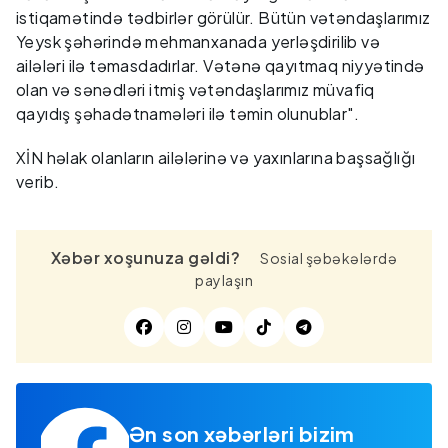
istiqamətində tədbirlər görülür. Bütün vətəndaşlarımız
Yeysk şəhərində mehmanxanada yerləşdirilib və
ailələri ilə təmasdadırlar. Vətənə qayıtmaq niyyətində
olan və sənədləri itmiş vətəndaşlarımız müvafiq
qayıdış şəhadətnamələri ilə təmin olunublar".
XİN həlak olanların ailələrinə və yaxınlarına başsağlığı
verib.
Xəbər xoşunuza gəldi?
Sosial şəbəkələrdə
paylaşın
Ən son xəbərləri bizim