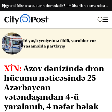
Neytral ölkə statusu nə deməkdir? – Müharibə zamanı bu
dövlətlərin öhdəliyi
ılar var -
Cinayət işləri ilə bağlı vacib
XİN:
Azov dənizində dron
hücumu nəticəsində 25
Azərbaycan
vətəndaşından 4-ü
yaralanıb, 4 nəfər həlak