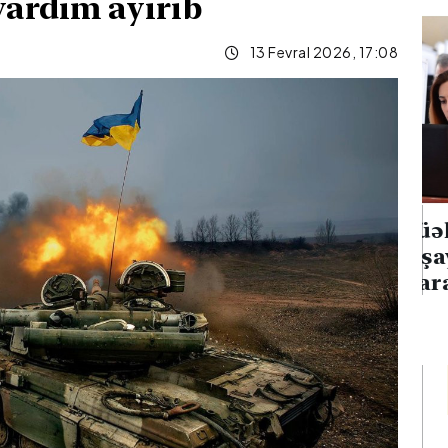
yardım ayırıb
13 Fevral 2026, 17:08
 neft emalı
Müəllimlərin faktiki
on hücumu
yaşayış rayonuna uyğun
yanğın
olaraq vakansiya seçimi
başlayıb