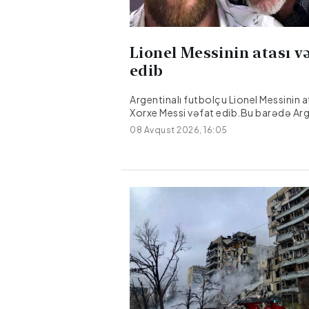
Lionel Messinin atası v
edib
Argentinalı futbolçu Lionel Messinin a
Xorxe Messi vəfat edib.Bu barədə Ar
mediası məlumat yayıb.Xorxe Messi 
08 Avqust 2026, 16:05
olunduğu xəstəxanada 68 yaşında dü
dəyişib.Onun səhhətində bir müddət
problem yarandığı bildirilir.