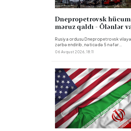
Dnepropetrovsk hücum
məruz qaldı - Ölənlər v
Rusiya ordusu Dnepropetrovsk vilayə
zərbə endirib, nəticədə 5 nəfər
ölüb.Citypost.az Milli.Az-a istinadən
06 Avqust 2026, 18:11
verir ki, bu barədə Dnepropetrovsk r
hərbi administrasiyasının rəhbəri Ale
Qanja Teleqram kanalında məlumat
verib.Hücum nəticəsində üç nəfər yar
Yaralılar hamısı xəstəxanaya yerləşdiri
onlardan birinin vəziyyəti ağırdır.