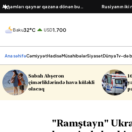
Axşamları qaynar qazana dönən bu
Rusiyanın iki
platforma bir zümrə qadınlarla dolu
hücumu olub,
olur...
32°C
1.700
Baku
USD
Ana səhifə
Cəmiyyət
Hadisə
Müsahibələr
Siyasət
Dünya
Tv-də b
16 yaşlı yeniyetmə öldü,
kli
yaralılar var - Yasamalda
partlayış
"Ramştayn" Ukra