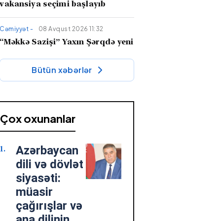
vakansiya seçimi başlayıb
Cəmiyyət -
08 Avqust 2026 11:32
“Məkkə Sazişi” Yaxın Şərqdə yeni
güc xətti yaradır –
İran niyə
narahatdır?
Bütün xəbərlər
Söz adamı -
08 Avqust 2026 10:36
"Qaçaq Süleyman" romanı tarixi-
bədii nəsrimizin dəyərli nümunəsi
Çox oxunanlar
kimi
Azərbaycan
Cəmiyyət -
08 Avqust 2026 10:34
Fazil Mustafadan hadisə kimi
dili və dövlət
MÜSAHİBƏ: “Onlar səadəti
siyasəti:
Mehdinin zühurunda axtarır”
müasir
çağırışlar və
Cəmiyyət -
07 Avqust 2026 18:45
ana dilinin
“Veteranlara qayğı dövlət