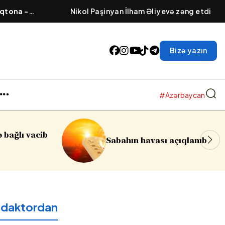
qtona -
Nikol Paşinyan İlham Əliyevə zəng etdi
əsi cızılır”..
Bizə yazın
#Azərbaycan
Sumqayıtda azyaşlıya qa
vası açıqlanıb
soyğunçuluq edilib
edaktordan