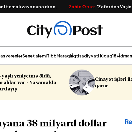
 neft emalı zavoduna dron
Zahid Oruc:
"Zəfərdən Vaşin
 güclü yanğın başlayıb
Qafqazın yeni geosiyasi xərit
aş verənlər
Sənət aləmi
Tibb
Maraqlı
İqtisadiyyat
Hüquq
18+
İdman
Cinayət işləri ilə bağlı vacib
Sabahın ha
qərar
R
yana 38 milyard dollar