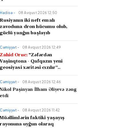
Hadisə -
08 Avqust 2026 12:50
Rusiyanın iki neft emalı
zavoduna dron hücumu olub,
güclü yanğın başlayıb
Cəmiyyət -
08 Avqust 2026 12:49
Zahid Oruc:
"Zəfərdən
Vaşinqtona - Qafqazın yeni
geosiyasi xəritəsi cızılır”..
Cəmiyyət -
08 Avqust 2026 12:46
Nikol Paşinyan İlham Əliyevə zəng
etdi
Cəmiyyət -
08 Avqust 2026 11:42
Müəllimlərin faktiki yaşayış
rayonuna uyğun olaraq