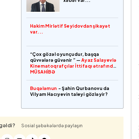
xəbər var...
Hakim Mirlətif Seyidovdan şikayət
var...
“Çox gözəl oyunçudur, başqa
qüvvələrə güvənir ” —
Ayaz Salayevlə
Kinematoqrafçılar İttifaqı ətrafında
MÜSAHİBƏ
Buqələmun
- Şahin Qurbanovu da
Vilyam Hacıyevin taleyi gözləyir?
gəldi?
Sosial şəbəkələrdə paylaşın