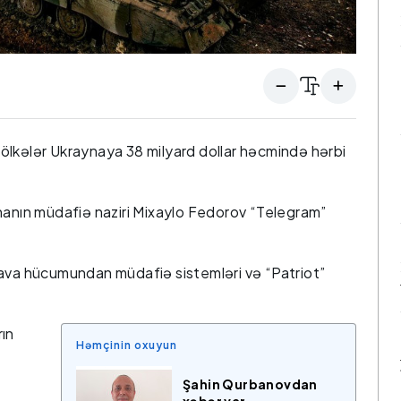
ölkələr Ukraynaya 38 milyard dollar həcmində hərbi
nanın müdafiə naziri Mixaylo Fedorov “Telegram”
hava hücumundan müdafiə sistemləri və “Patriot”
rın
Həmçinin oxuyun
Şahin Qurbanovdan