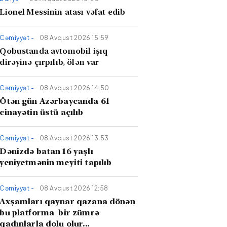
Lionel Messinin atası vəfat edib
Cəmiyyət -
08 Avqust 2026 15:59
Qobustanda avtomobil işıq
dirəyinə çırpılıb, ölən var
Cəmiyyət -
08 Avqust 2026 14:50
Ötən gün Azərbaycanda 61
cinayətin üstü açılıb
Cəmiyyət -
08 Avqust 2026 13:53
Dənizdə batan 16 yaşlı
yeniyetmənin meyiti tapılıb
Cəmiyyət -
08 Avqust 2026 12:58
Axşamları qaynar qazana dönən
bu platforma bir zümrə
qadınlarla dolu olur...