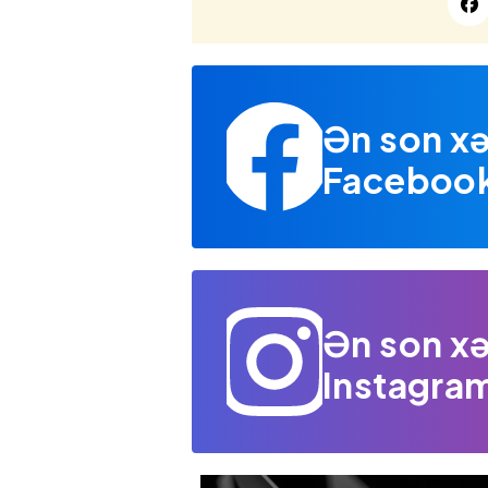
Ən son xə
Facebook 
Ən son xə
Instagram