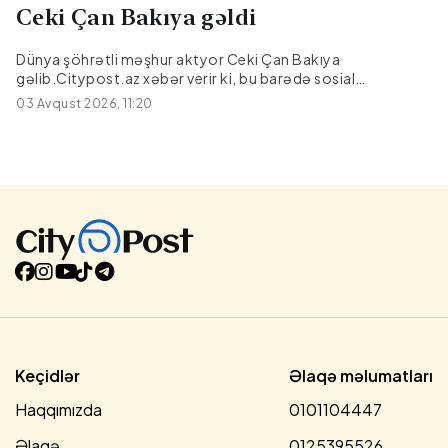
Ceki Çan Bakıya gəldi
Dünya şöhrətli məşhur aktyor Ceki Çan Bakıya
gəlib.Citypost.az xəbər verir ki, bu barədə sosial
şəbəkələrdə məlumat yayılıb.O, Bakıya film çəkilişi üçün
03 Avqust 2026, 11:20
gəlib.|Kult.az
Keçidlər
Əlaqə məlumatları
Haqqımızda
0101104447
Əlaqə
0125395526