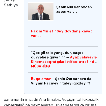
Serbiya
Şahin Qurbanovdan
xəbər var...
Hakim Mirlətif Seyidovdan şikayət
var...
“Çox gözəl oyunçudur, başqa
qüvvələrə güvənir ” —
Ayaz Salayevlə
Kinematoqrafçılar İttifaqı ətrafında
MÜSAHİBƏ
Buqələmun
- Şahin Qurbanovu da
Vilyam Hacıyevin taleyi gözləyir?
parlamentinin sədri Ana Brnabić Vuçiçin təhlükəsizlik
xəbərdarlığına baxmayaraq, Tivat səfərini və bir sıra