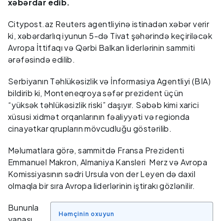
xəbərdar edib.
Citypost.az Reuters agentliyinə istinadən xəbər verir
ki, xəbərdarlıq iyunun 5-də Tivat şəhərində keçiriləcək
Avropa İttifaqı və Qərbi Balkan liderlərinin sammiti
ərəfəsində edilib.
Serbiyanın Təhlükəsizlik və İnformasiya Agentliyi (BIA)
bildirib ki, Monteneqroya səfər prezident üçün
“yüksək təhlükəsizlik riski” daşıyır. Səbəb kimi xarici
xüsusi xidmət orqanlarının fəaliyyəti və regionda
cinayətkar qrupların mövcudluğu göstərilib.
Məlumatlara görə, sammitdə Fransa Prezidenti
Emmanuel Makron, Almaniya Kansleri Merz və Avropa
Komissiyasının sədri Ursula von der Leyen də daxil
olmaqla bir sıra Avropa liderlərinin iştirakı gözlənilir.
Bununla
Həmçinin oxuyun
yanaşı,