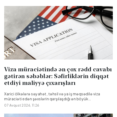
dəyişib.Onun səhhətində bir müddətdir problem yarandığı
bildirilir.
Viza müraciətində ən çox rədd cavabı
gətirən səbəblər: Səfirliklərin diqqət
etdiyi maliyyə çıxarışları
Xarici ölkələrə səyahət, təhsil və ya iş məqsədilə viza
müraciəti edən şəxslərin qarşılaşdığı ən böyük
maneələrdən biri gözlənilmədən gələn rədd cavablarıdır.
07 Avqust 2026, 11:26
Şengen zonası, Böyük Britaniya və ya ABŞ kimi ciddi viza
rejimi tətbiq edən ölkələrin konsulluqları müraciətləri