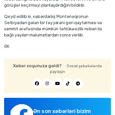
görüşlər keçirməyi planlaşdırdığını bildirib.
Qeyd edilib ki, xəbərdarlıq Monteneqronun
Serbiyadan gələn bir təyyarəni geri qaytarması və
sammit ərəfəsində mümkün təhlükəsizlik riskləri ilə
bağlı yayılan məlumatlardan sonra verilib.
Əli
Xəbər xoşunuza gəldi?
Sosial şəbəkələrdə
paylaşın
Ən son xəbərləri bizim