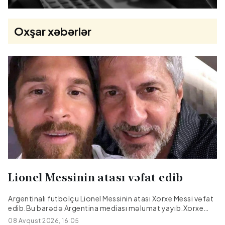
Oxşar xəbərlər
Lionel Messinin atası vəfat edib
Argentinalı futbolçu Lionel Messinin atası Xorxe Messi vəfat
edib.Bu barədə Argentina mediası məlumat yayıb.Xorxe
Messi müalicə olunduğu xəstəxanada 68 yaşında dünyasını
08 Avqust 2026, 16:05