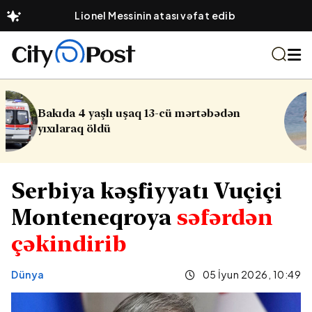
Lionel Messinin atası vəfat edib
əbədən
Sabah Abşeron çimərliklərində
küləkli olacaq
Serbiya kəşfiyyatı Vuçiçi
Monteneqroya
səfərdən
çəkindirib
Dünya
05 İyun 2026, 10:49