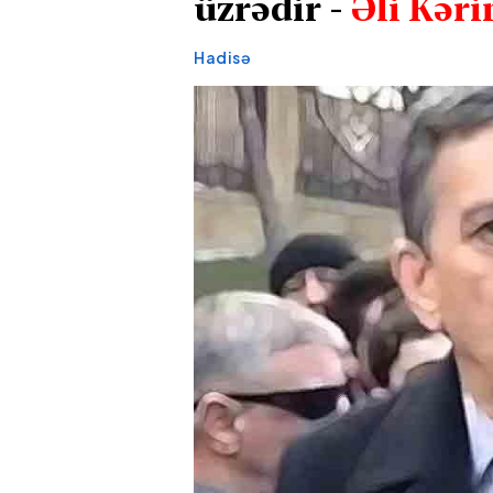
üzrədir -
Əli Kəri
Hadisə
Siyəzəndə
Ağdərədə m
avtoxuliqanlıq edən iki
hadisəsi baş
sürücü saxlanılıb