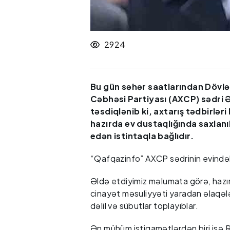
2924
Bu gün səhər saatlarından Dövlə
Cəbhəsi Partiyası (AXCP) sədri Əl
təsdiqlənib ki, axtarış tədbirlər
hazırda ev dustaqlığında saxlan
edən istintaqla bağlıdır.
“Qafqazinfo” AXCP sədrinin evindəki 
Əldə etdiyimiz məlumata görə, hazır
cinayət məsuliyyəti yaradan əlaqələ
dəlil və sübutlar toplayıblar.
Ən mühüm istiqamətlərdən biri isə 