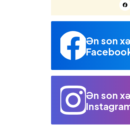
Ən son xə
Facebook 
Ən son xə
Instagram