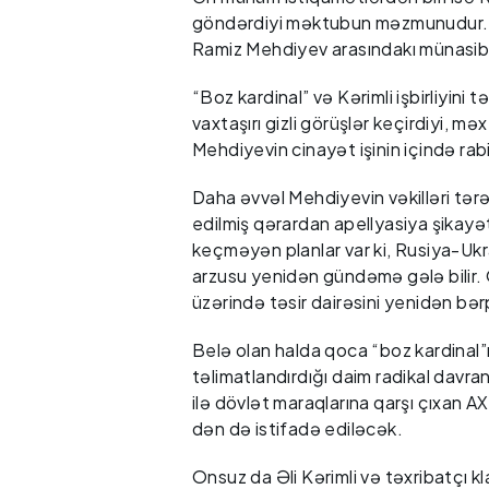
göndərdiyi məktubun məzmunudur. Həm
Ramiz Mehdiyev arasındakı münasibə
“Boz kardinal” və Kərimli işbirliyin
vaxtaşırı gizli görüşlər keçirdiyi, mə
Mehdiyevin cinayət işinin içində rabi
Daha əvvəl Mehdiyevin vəkilləri tə
edilmiş qərardan apellyasiya şikayə
keçməyən planlar var ki, Rusiya-Ukr
arzusu yenidən gündəmə gələ bilir.
üzərində təsir dairəsini yenidən b
Belə olan halda qoca “boz kardinal”
təlimatlandırdığı daim radikal davranı
ilə dövlət maraqlarına qarşı çıxan 
dən də istifadə ediləcək.
Onsuz da Əli Kərimli və təxribatçı k