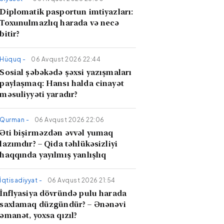
Diplomatik pasportun imtiyazları:
Toxunulmazlıq harada və necə
bitir?
Hüquq -
06 Avqust 2026 22:44
Sosial şəbəkədə şəxsi yazışmaları
paylaşmaq: Hansı halda cinayət
məsuliyyəti yaradır?
Qurman -
06 Avqust 2026 22:06
Əti bişirməzdən əvvəl yumaq
lazımdır? – Qida təhlükəsizliyi
haqqında yayılmış yanlışlıq
İqtisadiyyat -
06 Avqust 2026 21:54
İnflyasiya dövründə pulu harada
saxlamaq düzgündür? – Ənənəvi
əmanət, yoxsa qızıl?