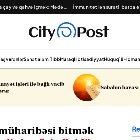
na çay və qəhvə içmək: Mədə
İmmuniteti ən sürətli bərpa e
lığını pozan vərdiş
Qışa hazırlıq üçün təbii məhsu
aş verənlər
Sənət aləmi
Tibb
Maraqlı
İqtisadiyyat
Hüquq
18+
İdman
Sumqayı
Sabahın havası açıqlanıb
soyğunç
R
müharibəsi bitmək