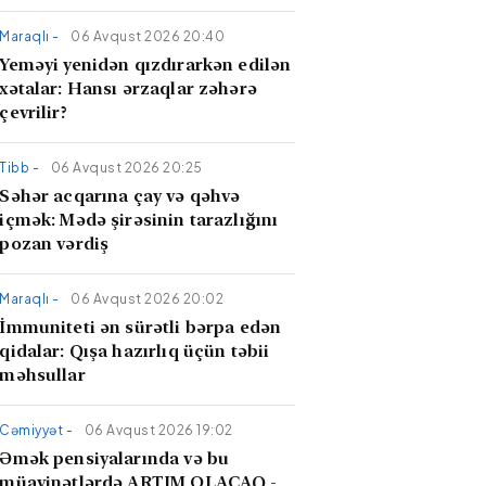
Maraqlı -
06 Avqust 2026 20:40
Yeməyi yenidən qızdırarkən edilən
xətalar: Hansı ərzaqlar zəhərə
çevrilir?
Tibb -
06 Avqust 2026 20:25
​Səhər acqarına çay və qəhvə
içmək: Mədə şirəsinin tarazlığını
pozan vərdiş
Maraqlı -
06 Avqust 2026 20:02
İmmuniteti ən sürətli bərpa edən
qidalar: Qışa hazırlıq üçün təbii
məhsullar
Cəmiyyət -
06 Avqust 2026 19:02
Əmək pensiyalarında və bu
müavinətlərdə ARTIM OLACAQ -