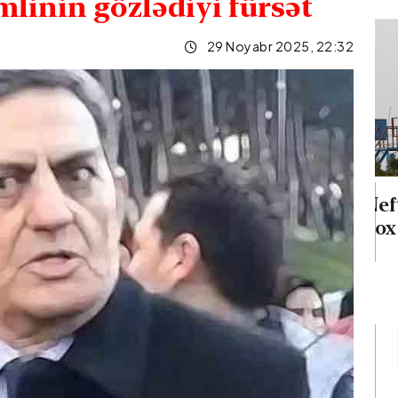
mlinin gözlədiyi fürsət
29 Noyabr 2025, 22:32
ina
Neft qiymətləri 5 %-dən
 verib
çox aşağı düşüb