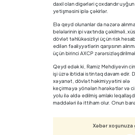
daxil olan digərləri çoxdandır uyğun
yetişməsini iplə çəkirlər.
Elə qeyd olunanlar da nəzərə alınm
belələrinin ipi vaxtında çəkilməli, xü
dövlət təhlükəsizliyi üçün risk hesa
edilən fəaliyyətlərin qarşısının alınm
üçün birinci AXCP zərərsizləşdirilməl
Qeyd edək ki, Ramiz Mehdiyevin ci
işi üzrə ibtidai istintaq davam edir.
xəyanət, dövlət həkimiyyətini ələ
keçirməyə yönələn hərəkətlər və c
yolu ilə əldə edilmiş əmlakı leqallaş
maddələri ilə ittiham olur. Onun bar
Xəbər xoşunuza 