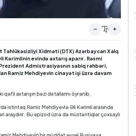
t Təhlükəsizliyi Xidməti (DTX) Azərbaycan Xalq
i Kərimlinin evində axtarış aparır. Rəsmi
i Prezident Admistrasiyasnın sabiq rəhbəri,
ılan Ramiz Mehdiyevin cinayət işi üzrə davam
qəfil axtarışın bəzi detallarını öyrənib.
da istintaq Ramiz Mehdiyevlə Əli Kərimli arasında
ri araşdırır. Bu epizod üzrə də müstəntiqlər çoxsaylı
Ramiz Mehdiyevin bir müddət əvvəl Rusiyaya