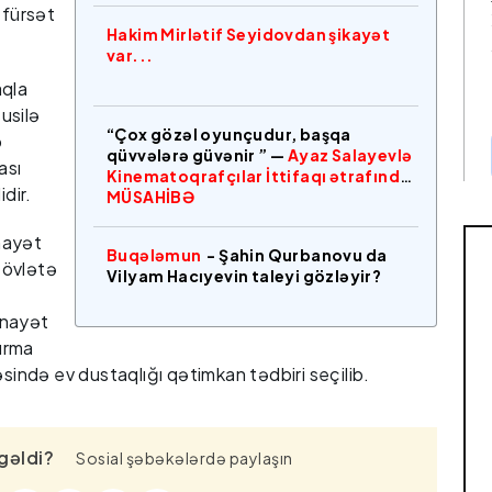
 fürsət
Hakim Mirlətif Seyidovdan şikayət
var...
aqla
susilə
“Çox gözəl oyunçudur, başqa
b
qüvvələrə güvənir ” —
Ayaz Salayevlə
ası
Kinematoqrafçılar İttifaqı ətrafında
idir.
MÜSAHİBƏ
nayət
Buqələmun
- Şahin Qurbanovu da
 Dövlətə
Vilyam Hacıyevin taleyi gözləyir?
inayət
dırma
əsində ev dustaqlığı qətimkan tədbiri seçilib.
gəldi?
Sosial şəbəkələrdə paylaşın