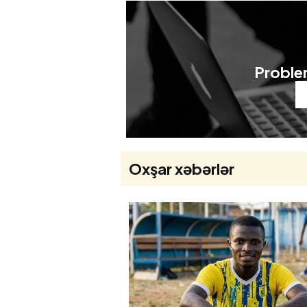
Problem
Oxşar xəbərlər