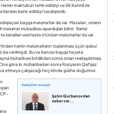
in məktubun təhlil edildiyi və Əli Kərimli ilə
tlərdən bəhs edildiyi təsdiqlənib.
i təsdiqləyən başqa məlumatlar da var. Məsələn, onların
xfi məlumat mübadiləsi apardıqları bilinir. Ramiz
tə kanalları vasitəsilə ötürülən məlumatlar da var.
rəfindən həmin məlumatların toplanması üçün qəbul
ti də verilmişdi. Bu və bənzər başqa həyata
ayna müharibəsi bitdikdən sonra onları reallaşdırmaq
 Ona görə ki, müharibədən sonra Rusiyanın Qafqaz
ərpa etməyə çalışacağı heç kimdə şübhə doğurmur.
ın
Həmçinin oxuyun
şları
AXCP-
Şahin Qurbanovdan
xəbər var...
lana