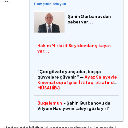
O,
Həmçinin oxuyun
Şahin Qurbanovdan
xəbər var...
Hakim Mirlətif Seyidovdan şikayət
var...
“Çox gözəl oyunçudur, başqa
qüvvələrə güvənir ” —
Ayaz Salayevlə
Kinematoqrafçılar İttifaqı ətrafında
MÜSAHİBƏ
Buqələmun
- Şahin Qurbanovu da
Vilyam Hacıyevin taleyi gözləyir?
ifadəsində bildirib ki, sədəqə verilməsi işi ilə məşğul