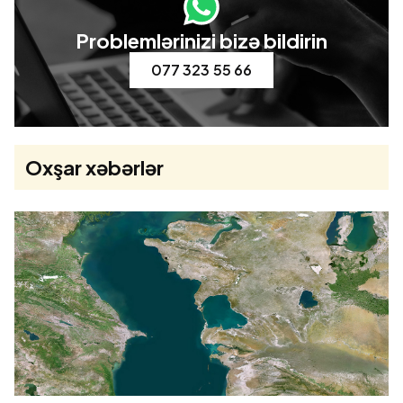
Problemlərinizi bizə bildirin
077 323 55 66
Oxşar xəbərlər