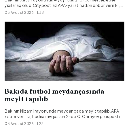
yıxılaraq ölüb.Citypost.az APA-ya istinadən xəbər verir ki,
hadisə avqustun 1-də baş verib.2022-ci il təvəllüdlü İ.Q.
03 Avqust 2026, 11:38
R.Məmmədov küçəsində 13-cü mərtəbədə yaşadıqları
mənzilin pəncərəsindən ehtiyatsızlıqdan yıxılaraq
ölüb.Araşdırma aparılır.
Bakıda futbol meydançasında
meyit tapılıb
Bakının Nizami rayonunda meydançada meyit tapılıb.APA
xəbər verir ki, hadisə avqustun 2-də Q.Qarayev prospekti
81-də yerləşən futbol meydançasında qeydə alınıb.Meyiti
03 Avqust 2026, 11:27
tapılan şəxsin Bakı şəhər sakini 1950-ci il təvəllüdlü Bəkir