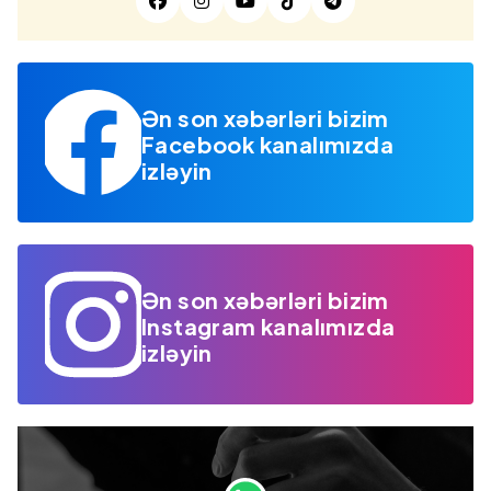
Ən son xəbərləri bizim
Facebook kanalımızda
izləyin
Ən son xəbərləri bizim
Instagram kanalımızda
izləyin