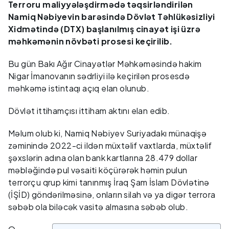
Terroru maliyyələşdirmədə təqsirləndirilən
Namiq Nəbiyevin barəsində Dövlət Təhlükəsizliyi
Xidmətində (DTX) başlanılmış cinayət işi üzrə
məhkəmənin növbəti prosesi keçirilib.
Bu gün Bakı Ağır Cinayətlər Məhkəməsində hakim
Nigar İmanovanın sədrliyi ilə keçirilən prosesdə
məhkəmə istintaqı açıq elan olunub.
Dövlət ittihamçısı ittiham aktını elan edib.
Məlum olub ki, Namiq Nəbiyev Suriyadakı münaqişə
zəminində 2022-ci ildən müxtəlif vaxtlarda, müxtəlif
şəxslərin adına olan bank kartlarına 28.479 dollar
məbləğində pul vəsaiti köçürərək həmin pulun
terrorçu qrup kimi tanınmış İraq Şam İslam Dövlətinə
(İŞİD) göndərilməsinə, onların silah və ya digər terrora
səbəb ola biləcək vasitə almasına səbəb olub.