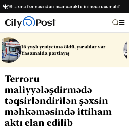
Əl sıxma formasından insan xarakterini necə oxumalı?
ılar var -
Cinayət işləri ilə bağlı vacib
Terroru
maliyyələşdirmədə
təqsirləndirilən şəxsin
məhkəməsində ittiham
aktı elan edilib