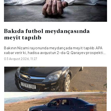
Bakıda futbol meydançasında
meyit tapılıb
Bakının Nizami rayonunda meydançada meyit tapılıb.APA
xəbər verir ki, hadisə avqustun 2-də Q.Qarayev prospekti
81-də yerləşən futbol meydançasında qeydə alınıb.Meyiti
03 Avqust 2026, 11:27
tapılan şəxsin Bakı şəhər sakini 1950-ci il təvəllüdlü Bəkir
Əhmədov olduğu bildirilir.Meyit üzərində zorakılıq
əlamətləri görünməyib.Araşdırma aparılır.