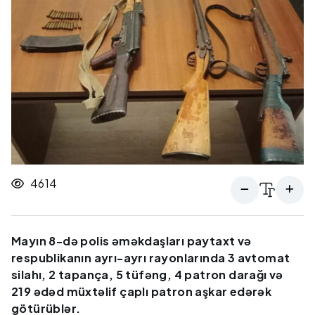
4614
Mayın 8-də polis əməkdaşları paytaxt və
respublikanın ayrı-ayrı rayonlarında 3 avtomat
silahı, 2 tapança, 5 tüfəng, 4 patron darağı və
219 ədəd müxtəlif çaplı patron aşkar edərək
götürüblər.