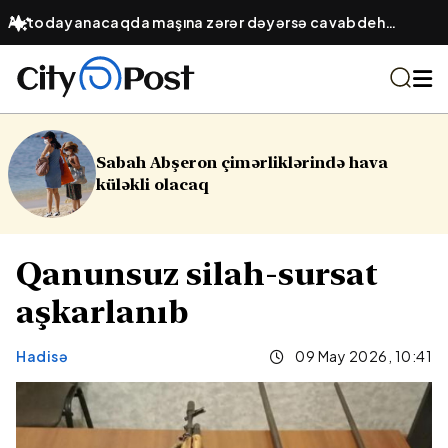
Avtodayanacaqda maşına zərər dəyərsə cavabdeh
kimdir? – Obyekt sahibinin hüquqi öhdəliyi
imərliklərində hava
16 yaşlı yeniyetmə
Yasamalda partl
Qanunsuz silah-sursat
aşkarlanıb
Hadisə
09 May 2026, 10:41