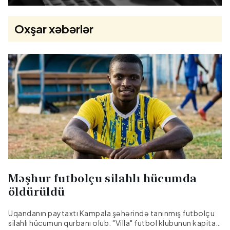
Oxşar xəbərlər
Məşhur futbolçu silahlı hücumda
öldürüldü
Uqandanın paytaxtı Kampala şəhərində tanınmış futbolçu
silahlı hücumun qurbanı olub. "Villa" futbol klubunun kapitanı