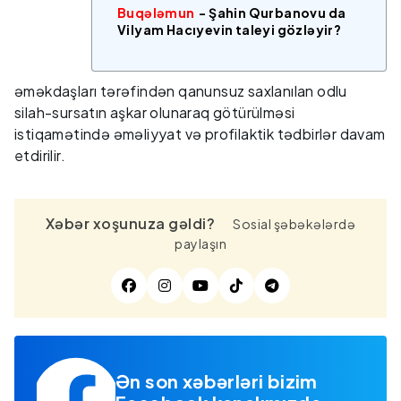
Buqələmun
- Şahin Qurbanovu da
Vilyam Hacıyevin taleyi gözləyir?
əməkdaşları tərəfindən qanunsuz saxlanılan odlu
silah-sursatın aşkar olunaraq götürülməsi
istiqamətində əməliyyat və profilaktik tədbirlər davam
etdirilir.
Xəbər xoşunuza gəldi?
Sosial şəbəkələrdə
paylaşın
Ən son xəbərləri bizim