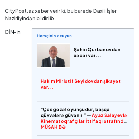
CityPost.az xəbər verir ki, bu barədə Daxili İşlər
Nazirliyindən bildirilib.
DİN-in
Həmçinin oxuyun
Şahin Qurbanovdan
xəbər var...
Hakim Mirlətif Seyidovdan şikayət
var...
“Çox gözəl oyunçudur, başqa
qüvvələrə güvənir ” —
Ayaz Salayevlə
Kinematoqrafçılar İttifaqı ətrafında
MÜSAHİBƏ