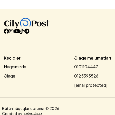
qalxıb.Daha əvvəl təmsilçilərimizdən Əli Cavadlı (45 kq) və
İsfahan Həsənov (80 kq) gümüş, Ömər Salmanov (48 kq) və
Orxan Həbibli (65 kq) mundialın bürünc medalına sahib
çıxıblar.
Keçidlər
Əlaqə məlumatları
Haqqımızda
0101104447
Əlaqə
0125395526
[email protected]
Bütün hüquqlar qorunur © 2026
Created by:
azdesign.az