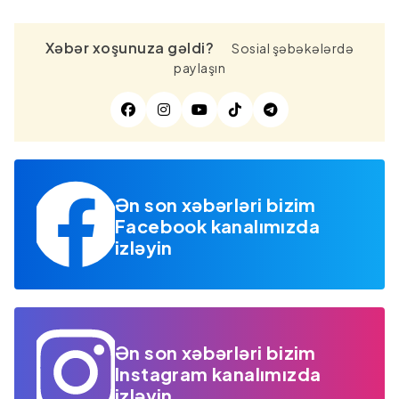
Xəbər xoşunuza gəldi?
Sosial şəbəkələrdə
paylaşın
Ən son xəbərləri bizim
Facebook kanalımızda
izləyin
Ən son xəbərləri bizim
Instagram kanalımızda
izləyin