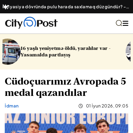
İnflyasiya dövründə pulu harada saxlamaq düzgündür? –
Ənənəvi əmanət, yoxsa qızıl?
 yaralılar var -
Cinayət işləri ilə bağlı 
Cüdoçuarımız Avropada 5
medal qazandılar
İdman
01 İyun 2026, 09:05