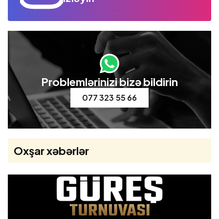
Problemlərinizi bizə bildirin
077 323 55 66
Oxşar xəbərlər