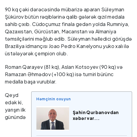
90 kq çəki dərəcəsində mübarizə aparan Süleyman
Şükürov bütün rəqiblərinə qalib gələrək qızıl medala
sahib çıxıb. Cüdoçumuz finala gedən yolda Rumıniya,
Qazaxıstan, Gürcüstan, Macarıstan və Almaniya
təmsilçilərini məğlub edib. Süleyman həlledici görüşdə
Braziliya idmançısı Joao Pedro Kanelyonu yuko xalı ilə
üstələyərək çempion olub.
Roman Qarayev (81 kq), Aslan Kotsoyev (90 kq) və
Ramazan Əhmədov (+100 kq) isə turniri bürünc
medalla başa vurublar.
Qeyd
Həmçinin oxuyun
edək ki,
yarışın ilk
Şahin Qurbanovdan
günündə
xəbər var...