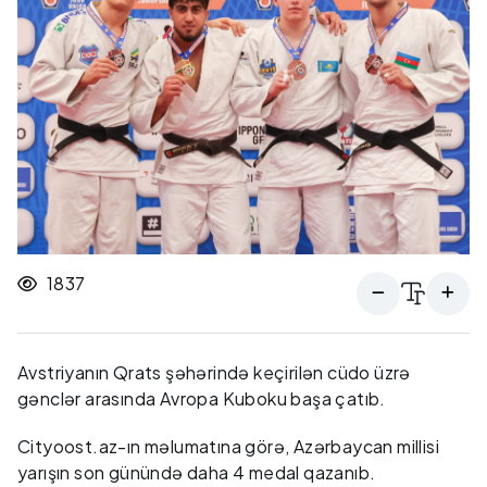
1837
Avstriyanın Qrats şəhərində keçirilən cüdo üzrə
gənclər arasında Avropa Kuboku başa çatıb.
Cityoost.az-ın məlumatına görə, Azərbaycan millisi
yarışın son günündə daha 4 medal qazanıb.