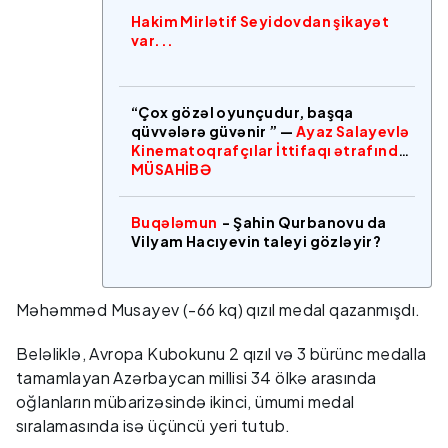
Hakim Mirlətif Seyidovdan şikayət
var...
“Çox gözəl oyunçudur, başqa
qüvvələrə güvənir ” —
Ayaz Salayevlə
Kinematoqrafçılar İttifaqı ətrafında
MÜSAHİBƏ
Buqələmun
- Şahin Qurbanovu da
Vilyam Hacıyevin taleyi gözləyir?
Məhəmməd Musayev (-66 kq) qızıl medal qazanmışdı.
Beləliklə, Avropa Kubokunu 2 qızıl və 3 bürünc medalla
tamamlayan Azərbaycan millisi 34 ölkə arasında
oğlanların mübarizəsində ikinci, ümumi medal
sıralamasında isə üçüncü yeri tutub.