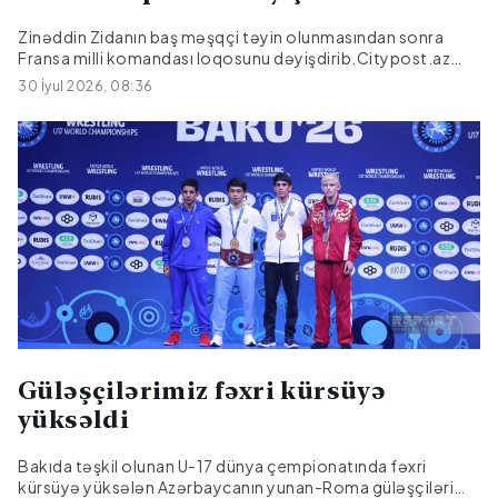
Zinəddin Zidanın baş məşqçi təyin olunmasından sonra
Fransa milli komandası loqosunu dəyişdirib.Citypost.az
"Unikal" a istinadən xəbər verir ki, yeni emblemdə ölkənin
30 İyul 2026, 08:36
simvolu olan Qalliya xoruzu saxlanılıb. İlk dəfə olaraq
loqotipdə artıq "Fransa" sözü var və "FFF" abreviaturası bir
qədər kiçildilib.Əvvəlki loqo 2018-ci ildə Fransanın
Rusiyada keçirilən Dünya Kubokunda qələbəsindən sonra
yenilənib.
Güləşçilərimiz fəxri kürsüyə
yüksəldi
Bakıda təşkil olunan U-17 dünya çempionatında fəxri
kürsüyə yüksələn Azərbaycanın yunan-Roma güləşçiləri