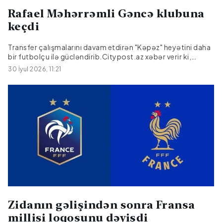
Rafael Məhərrəmli Gəncə klubuna
keçdi
Transfer çalışmalarını davam etdirən "Kəpəz" heyətini daha
bir futbolçu ilə gücləndirib.Citypost.az xəbər verir ki,
Gəncə klubu Rafael Məhərrəmlinin keçidini rəsmiləşdirib.26
30 İyul 2026, 11:21
yaşlı müdafiəçi ilə mövsümün sonunadək müqavilə
imzalanıb.Son olaraq "Şamaxı"da çıxış edən R.Məhərrəmli
ötən mövsüm Azərbaycan Premyer Liqasında 16 oyun
keçirib.
Zidanın gəlişindən sonra Fransa
millisi loqosunu dəyişdi