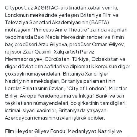
Citypost.az AZƏRTAC-a istinadən xəbər verir ki,
Londonun mərkəzində yerləşən Britaniya Film və
Televiziya Sənətləri Akademiyasının (BAFTA)
möhtəşəm “Princess Anne Theatre” zalında keçirilən
təqdimatda Bakı Media Mərkəzinin rəhbəri və filmin
baş prodüseri Arzu Əliyeva, prodüser Orman Əliyev,
rejissor Zaur Qasımlı, Xalq artisti Pərviz
Məmmədrzayev, Gürcüstan, Türkiyə, Özbəkistan və
digər dövlətlərin səfirləri və diplomatik korpusun digər
çoxsaylı nümayəndələri, Britaniya Xarici İşlər
Nazirliyinin əməkdaşları, Britaniya parlamentinin
Lordlar Palatasının üzvləri, “City of London”, Millətlər
Birliyi, Avropa Yenidənqurma və İnkişaf Bankı və sair
təşkilatların nümayəndələri, bp şirkətinin təmsilçiləri,
ictimai-siyasi xadimlər, Britaniyada yaşayan
Azərbaycan icmasının üzvləri iştirak ediblər.
Film Heydər Əliyev Fondu, Mədəniyyət Nazirliyi və