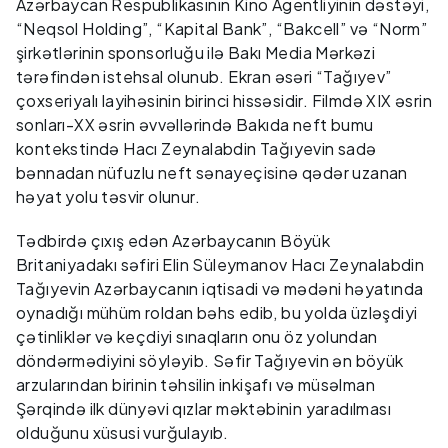
Azərbaycan Respublikasının Kino Agentliyinin dəstəyi,
“Neqsol Holding”, “Kapital Bank”, “Bakcell” və “Norm”
şirkətlərinin sponsorluğu ilə Bakı Media Mərkəzi
tərəfindən istehsal olunub. Ekran əsəri “Tağıyev”
çoxseriyalı layihəsinin birinci hissəsidir. Filmdə XIX əsrin
sonları-XX əsrin əvvəllərində Bakıda neft bumu
kontekstində Hacı Zeynalabdin Tağıyevin sadə
bənnadan nüfuzlu neft sənayeçisinə qədər uzanan
həyat yolu təsvir olunur.
Tədbirdə çıxış edən Azərbaycanın Böyük
Britaniyadakı səfiri Elin Süleymanov Hacı Zeynalabdin
Tağıyevin Azərbaycanın iqtisadi və mədəni həyatında
oynadığı mühüm roldan bəhs edib, bu yolda üzləşdiyi
çətinliklər və keçdiyi sınaqların onu öz yolundan
döndərmədiyini söyləyib. Səfir Tağıyevin ən böyük
arzularından birinin təhsilin inkişafı və müsəlman
Şərqində ilk dünyəvi qızlar məktəbinin yaradılması
olduğunu xüsusi vurğulayıb.