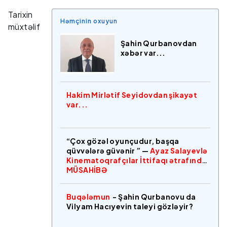
Tarixin
Həmçinin oxuyun
müxtəlif
Şahin Qurbanovdan
xəbər var...
Hakim Mirlətif Seyidovdan şikayət
var...
“Çox gözəl oyunçudur, başqa
qüvvələrə güvənir ” —
Ayaz Salayevlə
Kinematoqrafçılar İttifaqı ətrafında
MÜSAHİBƏ
Buqələmun
- Şahin Qurbanovu da
Vilyam Hacıyevin taleyi gözləyir?