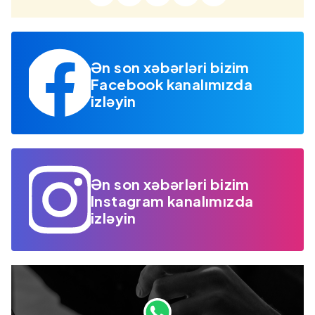
Ən son xəbərləri bizim
Facebook kanalımızda
izləyin
Ən son xəbərləri bizim
Instagram kanalımızda
izləyin