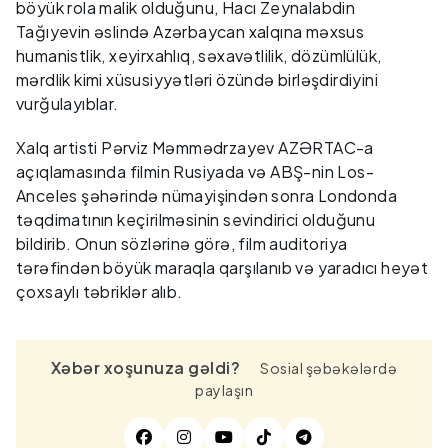
böyük rola malik olduğunu, Hacı Zeynalabdin
Tağıyevin əslində Azərbaycan xalqına məxsus
humanistlik, xeyirxahlıq, səxavətlilik, dözümlülük,
mərdlik kimi xüsusiyyətləri özündə birləşdirdiyini
vurğulayıblar.
Xalq artisti Pərviz Məmmədrzayev AZƏRTAC-a
açıqlamasında filmin Rusiyada və ABŞ-nin Los-
Anceles şəhərində nümayişindən sonra Londonda
təqdimatının keçirilməsinin sevindirici olduğunu
bildirib. Onun sözlərinə görə, film auditoriya
tərəfindən böyük maraqla qarşılanıb və yaradıcı heyət
çoxsaylı təbriklər alıb.
Xəbər xoşunuza gəldi?
Sosial şəbəkələrdə
paylaşın