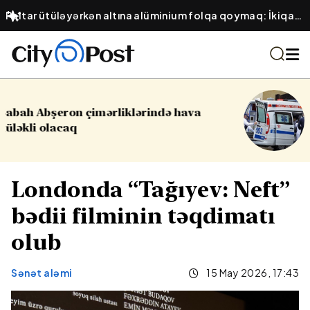
Paltar ütüləyərkən altına alüminium folqa qoymaq: İkiqat
sürətli ütüləmə üsulu
a
16 yaşlı yeniyetmə öldü, yaralılar var
Yasamalda partlayış
Londonda “Tağıyev: Neft”
bədii filminin təqdimatı
olub
Sənət aləmi
15 May 2026, 17:43