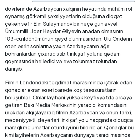
dövrlərində Azərbaycan xalqının həyatında mühüm rol
oynamış görkəmli şəxsiyyətlərin olduğuna diqqət
çəkən səfir Elin Süleymanov bir neçə gün əvvəl
Ümummilli Lider Heydər Əliyevin anadan olmasının
103-cü ildönümünün qeyd olunmasından, Ulu Öndərin
ötən əsrin sonlarına yaxın Azərbaycanın ağır
böhranlardan çıxaraq sabit inkişaf yoluna qədəm
qoymasında həlledici və əvəzolunmaz rolundan
danışıb.
Filmin Londondakı təqdimat mərasimində iştirak edən
qonaqlar ekran əsəri barədə xoş təəssüratlarını
bölüşüblər. Onlar layihəni yüksək keyfiyyətdə ərsəyə
gətirən Bakı Media Mərkəzinin yaradıcı komandasını
ürəkdən alqışlayaraq filmin Azərbaycan və onun tarixi,
mədəniyyəti, dəyərləri, inkişaf yolu haqqında olduqca
maraqlı məlumatlar ötürdüyünü bildiriblər. Qonaqlar bu
kimi layihələrin Azərbaycanın dünyaya tanıdılmasında