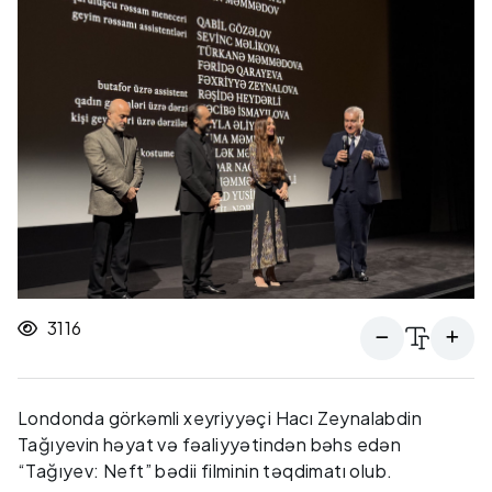
3116
Londonda görkəmli xeyriyyəçi Hacı Zeynalabdin
Tağıyevin həyat və fəaliyyətindən bəhs edən
“Tağıyev: Neft” bədii filminin təqdimatı olub.