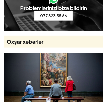
Problemlərinizi bizə bildirin
077 323 55 66
Oxşar xəbərlər