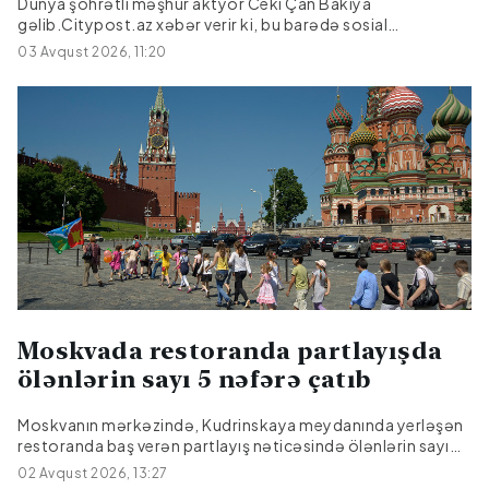
Dünya şöhrətli məşhur aktyor Ceki Çan Bakıya
gəlib.Citypost.az xəbər verir ki, bu barədə sosial
şəbəkələrdə məlumat yayılıb.O, Bakıya film çəkilişi üçün
03 Avqust 2026, 11:20
gəlib.|Kult.az
Moskvada restoranda partlayışda
ölənlərin sayı 5 nəfərə çatıb
Moskvanın mərkəzində, Kudrinskaya meydanında yerləşən
restoranda baş verən partlayış nəticəsində ölənlərin sayı
beşə çatıb.Bu barədə REN TV məlumat yayıbBildirilib ki, iki
02 Avqust 2026, 13:27
nəfər xəstəxanada ölüb. Altı nəfərdən çox yaralının