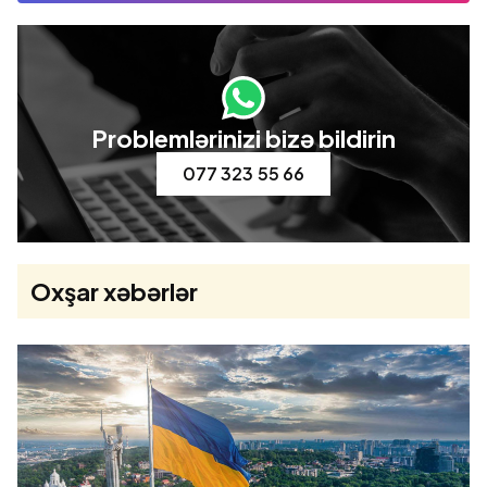
Problemlərinizi bizə bildirin
077 323 55 66
Oxşar xəbərlər