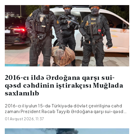
vəziyyəti ağır olaraq qalır və həkimlər onların həyatını xilas
etmək üçün mübarizə aparmağa davam edirlər.
2016-cı ildə Ərdoğana qarşı sui-
qəsd cəhdinin iştirakçısı Muğlada
saxlanılıb
2016-cı il iyulun 15-də Türkiyədə dövlət çevirilişinə cəhd
zamanı Prezident Rəcəb Tayyib Ərdoğana qarşı sui-qəsd
cəhdinin iştirakçısı Muğla vilayətinin Marmaris rayonunda
01 Avqust 2026, 11:37
saxlanılıb.Citypost.az xəbər verir ki, bu barədə ölkənin
Daxili İşlər Nazirliyi məlumat yayıb.Qeyd olunub ki,
saxlanılan şəxs on ildir, Qırmızı Bülletenlə axtarışda olan