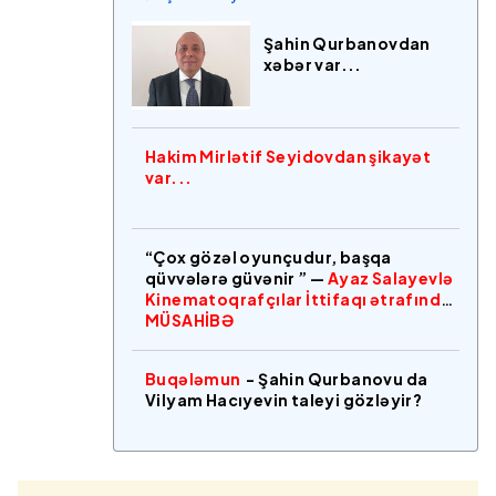
Şahin Qurbanovdan
xəbər var...
Hakim Mirlətif Seyidovdan şikayət
var...
“Çox gözəl oyunçudur, başqa
qüvvələrə güvənir ” —
Ayaz Salayevlə
Kinematoqrafçılar İttifaqı ətrafında
MÜSAHİBƏ
Buqələmun
- Şahin Qurbanovu da
Vilyam Hacıyevin taleyi gözləyir?