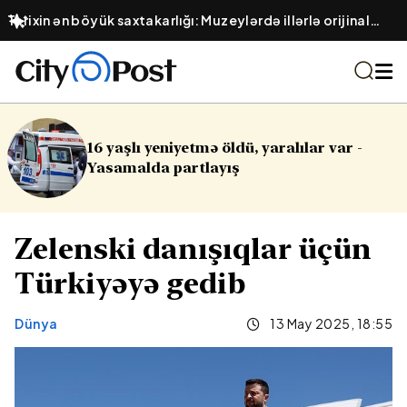
​Tarixin ən böyük saxtakarlığı: Muzeylərdə illərlə orijinal
kimi sərgilənən saxta əsərlər
tmə öldü, yaralılar var -
Cinayət işləri 
rtlayış
Zelenski danışıqlar üçün
Türkiyəyə gedib
Dünya
13 May 2025, 18:55