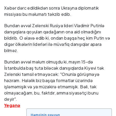
Xəbər dərc edildikdən sonra Ukrayna diplomatik
missiyası bu məlumatı təkzib edib.
Bundan əvvəl Zelenski Rusiya lideri Vladimir Putinlə
danışıqlara qoyulan qadağanın ona aid olmadığını
bildirib. O əlavə edib ki, ondan başqa heç kim Putin və
digər ölkələrin liderləri ilə müvafiq danışıqlar apara
bilməz.
Bundan əvvəl məlum olmuşdu ki, mayın 15-də
İstanbulda baş tuta biləcək danışıqlarda Kiyevi tək
Zelenski təmsil etməyəcək: "Onunla görüşməyə
hazıram. Hələlik biz başqa formatlar üzərində
işləməmişik və ya müzakirə etməmişik. Bəli, tək
olmayacağam, bu, faktdır, amma siyasətçi bunu
deyir".
Yeganə
Həmçinin oxuyun