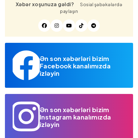
Xəbər xoşunuza gəldi?
Sosial şəbəkələrdə
paylaşın
Ən son xəbərləri bizim
Facebook kanalımızda
izləyin
Ən son xəbərləri bizim
Instagram kanalımızda
izləyin