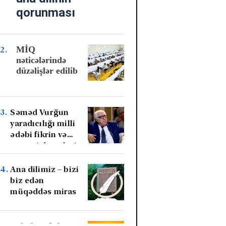
qorunması
siyasətinin əsas istiqamətlərindən
biridir” mövzusunda tədbir
keçirilib
Cəmiyyət -
07 Avqust 2026 18:43
MİQ
nəticələrində
Ziddiyyətli adam idi: həm çox
düzəlişlər edilib
sədaqətli, etibarlı dost, eyni
zamanda...
Cəmiyyət -
07 Avqust 2026 17:56
Səməd Vurğun
Rəşad Dağlı azadlığa çıxır? – SON
yaradıcılığı milli
DƏQİQƏ AÇIQLAMASI
ədəbi fikrin və
mənəvi dəyərlərin
mühüm
Maraqlı -
07 Avqust 2026 17:40
qaynağıdır – Xalq
Ana dilimiz – bizi
Südü qaynadan zaman daşmaması
yazıçısı Anar
biz edən
üçün nə etməli? – Mətbəxdə tətbiq
müqəddəs miras
olunan sadə hiylə
Hüquq -
07 Avqust 2026 17:19