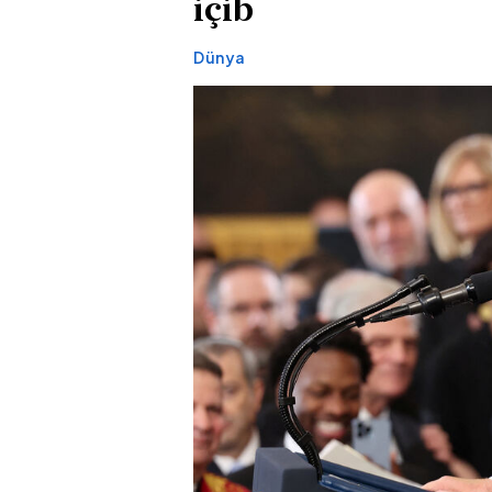
içib
Dünya
Axşamları qaynar
Rusiyanın iki
qazana dönən bu
zavoduna dr
platforma bir zümrə
olub, güclü 
qadınlarla dolu olur...
başlayıb