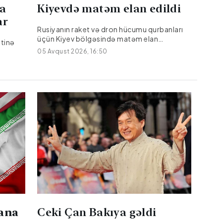
a
Kiyevdə matəm elan edildi
səfər xərclərini sərbəst qarşılaya biləcəyinin
əsas göstəricisidir. Səfirliklərin maliyyə
ar
sənədlərində...
Rusiyanın raket və dron hücumu qurbanları
üçün Kiyev bölgəsində matəm elan
tinə
edilib.Citypost.az KONKRET.az-a istinadən
05 Avqust 2026, 16:50
xəbər verir ki, bu barədə Kiyev Regional
 xəbər
Dövlət Administrasiyasının rəhbəri Timur
egional
Tkaçenko Teleqramda məlumat
ksandr
verib.Matəm əlaməti olaraq, Kiyev
bölgəsində Ukraynanın Dövlət bayrağı
alanıb.
yarıyadək endiriləcək və əyləncə tədbirləri
lib,
məhdudlaşdırılacaq.Qeyd edək ki, Kiyev
vilayətinə avqustun 5-i gecəsi edilən kütləvi
raket və dron hücumu nəticəsində yaralıların
sayı 44 nəfərə çatıb, 17 mülki şəxs həlak
olub....
rana
Ceki Çan Bakıya gəldi