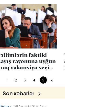
“Veteranlara qayğı dövlət
Bakıda futb
siyasətinin əsas
meydançası
istiqamətlərindən
tapılıb
biridir” mövzusunda
tədbir keçirilib
1
2
3
4
5
6
Son xəbərlər
Dünya -
08 Avqust 2026 16:05