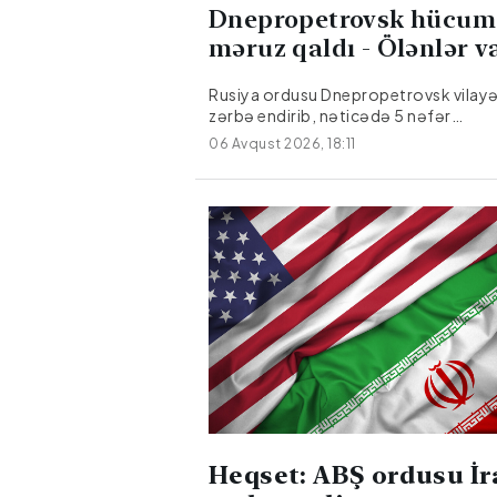
Dnepropetrovsk hücum
məruz qaldı - Ölənlər v
Rusiya ordusu Dnepropetrovsk vilayə
zərbə endirib, nəticədə 5 nəfər
ölüb.Citypost.az Milli.Az-a istinadən
06 Avqust 2026, 18:11
verir ki, bu barədə Dnepropetrovsk r
hərbi administrasiyasının rəhbəri Ale
Qanja Teleqram kanalında məlumat
verib.Hücum nəticəsində üç nəfər yar
Yaralılar hamısı xəstəxanaya yerləşdiri
onlardan birinin vəziyyəti ağırdır.
Heqset: ABŞ ordusu İ