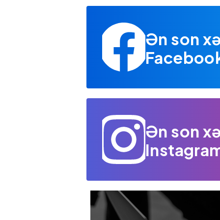
Ən son xə
Facebook 
Ən son xə
Instagram