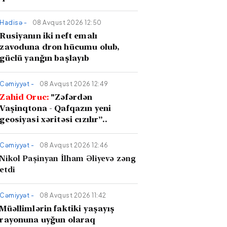
Hadisə -
08 Avqust 2026 12:50
Rusiyanın iki neft emalı
zavoduna dron hücumu olub,
güclü yanğın başlayıb
Cəmiyyət -
08 Avqust 2026 12:49
Zahid Oruc:
"Zəfərdən
Vaşinqtona - Qafqazın yeni
geosiyasi xəritəsi cızılır”..
Cəmiyyət -
08 Avqust 2026 12:46
Nikol Paşinyan İlham Əliyevə zəng
etdi
Cəmiyyət -
08 Avqust 2026 11:42
Müəllimlərin faktiki yaşayış
rayonuna uyğun olaraq