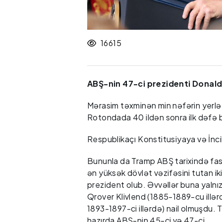
16615
ABŞ-nin 47-ci prezidenti Donald 
Mərasim təxminən min nəfərin yerlə
Rotondada 40 ildən sonra ilk dəfə 
Respublikaçı Konstitusiyaya və İncil
Bununla da Tramp ABŞ tarixində fasi
ən yüksək dövlət vəzifəsini tutan ik
prezident olub. Əvvəllər buna yalnı
Qrover Klivlend (1885-1889-cu illər
1893-1897-ci illərdə) nail olmuşdu.
hazırda ABŞ-nin 45-ci və 47-ci