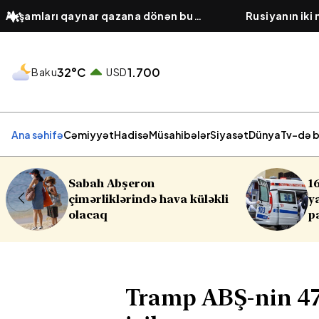
Axşamları qaynar qazana dönən bu
Rusiyanın iki
platforma bir zümrə qadınlarla dolu
hücumu olub,
olur...
32°C
1.700
Baku
USD
Ana səhifə
Cəmiyyət
Hadisə
Müsahibələr
Siyasət
Dünya
Tv-də b
16 yaşlı yeniyetmə öldü,
üləkli
yaralılar var - Yasamalda
partlayış
Tramp ABŞ-nin 47-