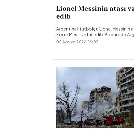
Lionel Messinin atası v
edib
Argentinalı futbolçu Lionel Messinin a
Xorxe Messi vəfat edib.Bu barədə Ar
mediası məlumat yayıb.Xorxe Messi 
08 Avqust 2026, 16:05
olunduğu xəstəxanada 68 yaşında dü
dəyişib.Onun səhhətində bir müddət
problem yarandığı bildirilir.