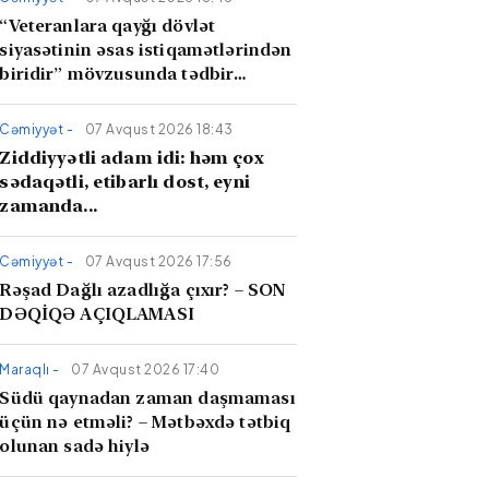
“Veteranlara qayğı dövlət
siyasətinin əsas istiqamətlərindən
biridir” mövzusunda tədbir
keçirilib
Cəmiyyət -
07 Avqust 2026 18:43
Ziddiyyətli adam idi: həm çox
sədaqətli, etibarlı dost, eyni
zamanda...
Cəmiyyət -
07 Avqust 2026 17:56
Rəşad Dağlı azadlığa çıxır? – SON
DƏQİQƏ AÇIQLAMASI
Maraqlı -
07 Avqust 2026 17:40
Südü qaynadan zaman daşmaması
üçün nə etməli? – Mətbəxdə tətbiq
olunan sadə hiylə