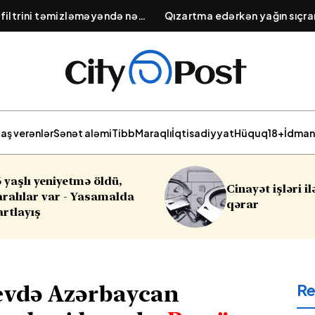
 filtrini təmizləməyəndə nə
Qızartma edərkən yağın sıçr
ektrik sərfiyyatının artması və
yolu: Tavaya atılacaq 1 çim
ti
aş verənlər
Sənət aləmi
Tibb
Maraqlı
İqtisadiyyat
Hüquq
18+
İdman
Cinayət işləri ilə bağlı vacib
Sabahın ha
qərar
R
evdə Azərbaycan