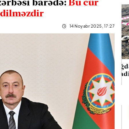
 zərbəsi barədə:
Bu cür
dilməzdir
14 Noyabr 2025, 17:27
Ağdərədə mina
q edən iki
hadisəsi baş verib
nılıb