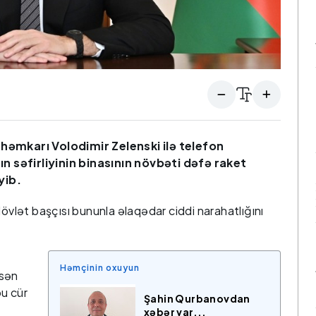
 həmkarı Volodimir Zelenski ilə telefon
 səfirliyinin binasının növbəti dəfə raket
yib.
ət başçısı bununla əlaqədar ciddi narahatlığını
Həmçinin oxuyun
asən
bu cür
Şahin Qurbanovdan
xəbər var...