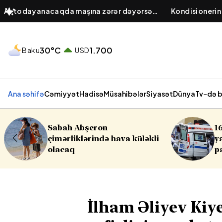
Avtodayanacaqda maşına zərər dəyərsə
Kondisionerin
cavabdeh kimdir? – Obyekt sahibinin
baş verir? – El
hüquqi öhdəliyi
hava keyfiyyə
30°C
1.700
Baku
USD
Ana səhifə
Cəmiyyət
Hadisə
Müsahibələr
Siyasət
Dünya
Tv-də b
16 yaşlı yeniyetmə öldü,
kli
yaralılar var - Yasamalda
partlayış
İlham Əliyev Kiy