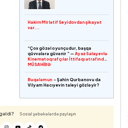
Hakim Mirlətif Seyidovdan şikayət
var...
“Çox gözəl oyunçudur, başqa
qüvvələrə güvənir ” —
Ayaz Salayevlə
Kinematoqrafçılar İttifaqı ətrafında
MÜSAHİBƏ
Buqələmun
- Şahin Qurbanovu da
Vilyam Hacıyevin taleyi gözləyir?
gəldi?
Sosial şəbəkələrdə paylaşın