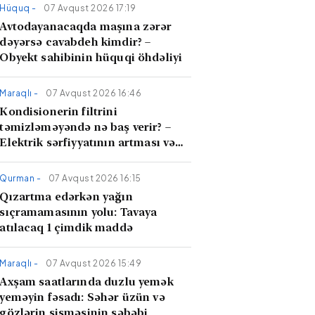
Hüquq -
07 Avqust 2026 17:19
Avtodayanacaqda maşına zərər
dəyərsə cavabdeh kimdir? –
Obyekt sahibinin hüquqi öhdəliyi
Maraqlı -
07 Avqust 2026 16:46
Kondisionerin filtrini
təmizləməyəndə nə baş verir? –
Elektrik sərfiyyatının artması və
hava keyfiyyəti
Qurman -
07 Avqust 2026 16:15
Qızartma edərkən yağın
sıçramamasının yolu: Tavaya
atılacaq 1 çimdik maddə
Maraqlı -
07 Avqust 2026 15:49
Axşam saatlarında duzlu yemək
yeməyin fəsadı: Səhər üzün və
gözlərin şişməsinin səbəbi