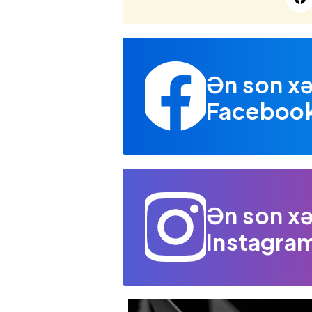
Ən son xə
Facebook 
Ən son xə
Instagram