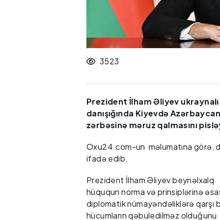
3523
Prezident İlham Əliyev ukraynalı
danışığında Kiyevdə Azərbaycanın
zərbəsinə məruz qalmasını pislə
Oxu24.com-un məlumatına görə, dövl
ifadə edib.
Prezident İlham Əliyev beynəlxalq
hüququn norma və prinsiplərinə əs
diplomatik nümayəndəliklərə qarşı 
hücumların qəbuledilməz olduğunu