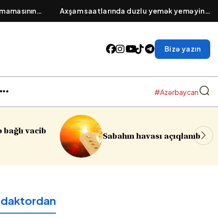
amamasının
Axşam saatlarında duzlu yemək yeməyin
dik maddə
fəsadı: Səhər üzün və gözlərin şişməsinin
səbəbi
Bizə yazın
#Azərbaycan
Sumqayıtda azyaşlıya qa
vası açıqlanıb
soyğunçuluq edilib
edaktordan