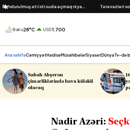
Dondurulmuş əti isti suda açmaq niyə
Tərəvəzləri s
təhlükəlidir?
daha faydalıd
28°C
1.700
Baku
USD
Ana səhifə
Cəmiyyət
Hadisə
Müsahibələr
Siyasət
Dünya
Tv-də b
16 yaşlı yeniyetmə öldü,
əkli
yaralılar var - Yasamalda
partlayış
Nadir Azəri:
Seçk