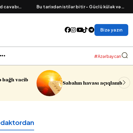
dd cavabı
Bu tarixdən istilər bitir – Güclü külək və
in diqqət
leysan olacaq
Bizə yazın
#Azərbaycan
Sumqayıtda azyaşlıya q
avası açıqlanıb
soyğunçuluq edilib
edaktordan