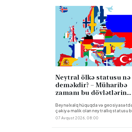
Neytral ölkə statusu nə
deməkdir? – Müharibə
zamanı bu dövlətlərin
öhdəliyi
Beynəlxalq hüquqda və geosiyasətdə
çəkiyə malik olan neytrallıq statusu b
dövlətin digər ölkələr arasında baş v
07 Avqust 2026, 08:00
silahlı münaqişələrdən kənarda qalm
hərbi ittifaqlara qoşulmamaq və tərə