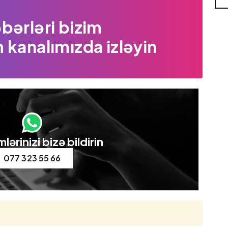
bərləri bizim
 kanalımızda izləyin
lərinizi bizə bildirin
077 323 55 66