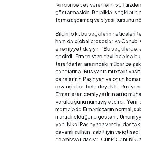
İkincisi isə səs verənlərin 50 faiz
göstərməsidir. Beləliklə, seçkiləri
formalaşdırmaq və siyasi kursunu n
Bildirilib ki, bu seçkilərin nəticələri
həm də qlobal proseslər və Cənub
əhəmiyyət daşıyır: “Bu seçkilərdə, 
gedirdi. Ermənistan daxilində isə bu
tərəfdarları arasındakı mübarizə şə
cəhdlərinə, Rusiyanın müxtəlif vasit
dairələrinin Paşinyan və onun koma
revanşistlər, belə deyək ki, Rusiya
Ermənistan cəmiyyətinin artıq mühar
yorulduğunu nümayiş etdirdi. Yəni, s
mərhələdə Ermənistanın normal, sab
maraqlı olduğunu göstərir. Ümumiyyə
yəni Nikol Paşinyana verdiyi dəstə
davamlı sülhün, sabitliyin və iqtisa
əhəmiyyət daşıyır. Çünki Cənubi Qaf