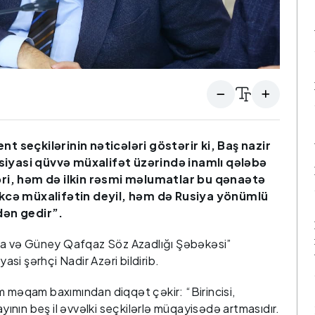
 seçkilərinin nəticələri göstərir ki, Baş nazir
i siyasi qüvvə müxalifət üzərində inamlı qələbə
əri, həm də ilkin rəsmi məlumatlar bu qənaətə
əkcə müxalifətin deyil, həm də Rusiya yönümlü
dən gedir”.
siya və Güney Qafqaz Söz Azadlığı Şəbəkəsi”
yasi şərhçi Nadir Azəri bildirib.
m məqam baxımından diqqət çəkir: “Birincisi,
ayının beş il əvvəlki seçkilərlə müqayisədə artmasıdır.