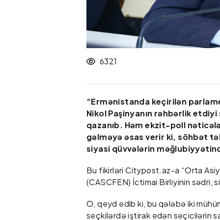
6321
“Ermənistanda keçirilən parlament
Nikol Paşinyanın rəhbərlik etdiy
qazanıb. Həm ekzit-poll nəticəl
gəlməyə əsas verir ki, söhbət t
siyasi qüvvələrin məğlubiyyətin
Bu fikirləri Citypost.az-a “Orta A
(CASCFEN) İctimai Birliyinin sədri, si
O, qeyd edib ki, bu qələbə iki mühü
seçkilərdə iştirak edən seçicilərin s