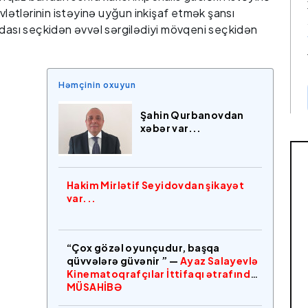
övlətlərinin istəyinə uyğun inkişaf etmək şansı
ndası seçkidən əvvəl sərgilədiyi mövqeni seçkidən
Həmçinin oxuyun
Şahin Qurbanovdan
xəbər var...
Hakim Mirlətif Seyidovdan şikayət
var...
“Çox gözəl oyunçudur, başqa
qüvvələrə güvənir ” —
Ayaz Salayevlə
Kinematoqrafçılar İttifaqı ətrafında
MÜSAHİBƏ