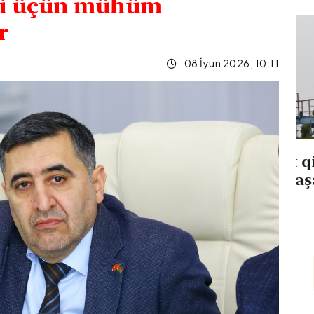
yi üçün mühüm
ır
08 İyun 2026, 10:11
na
Neft qiymətləri 5 %-dən
 verib
çox aşağı düşüb