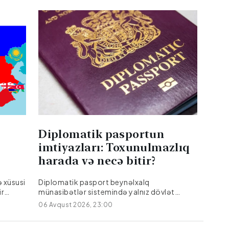
Diplomatik pasportun
imtiyazları: Toxunulmazlıq
harada və necə bitir?
 xüsusi
Diplomatik pasport beynəlxalq
ir
münasibətlər sistemində yalnız dövlət
erən
rəsmilərinin və diplomatların şəxsiyyətini
06 Avqust 2026, 23:00
aq,
təsdiq edən sənəd deyil, eyni zamanda
f
xüsusi status və imtiyazlar paketidir.