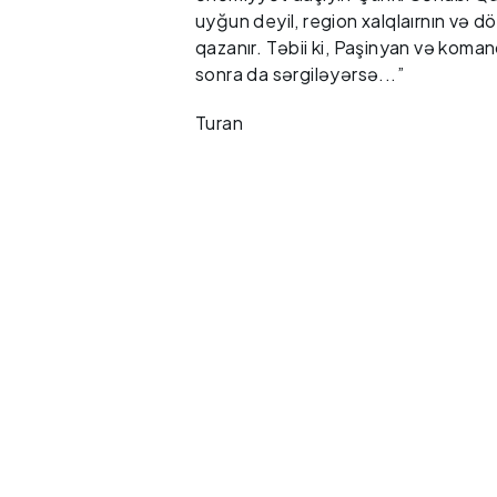
uyğun deyil, region xalqlaırnın və d
qazanır. Təbii ki, Paşinyan və koma
sonra da sərgiləyərsə...”
Turan