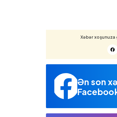
Xəbər xoşunuza 
Ən son xə
Facebook 