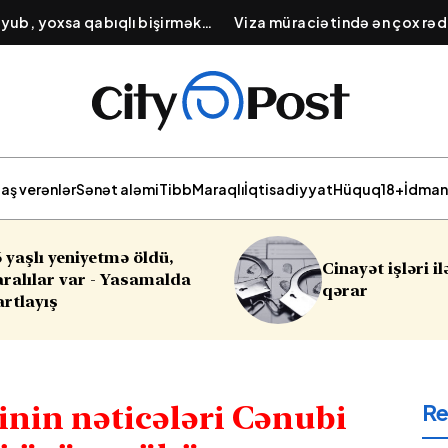
oyub, yoxsa qabıqlı bişirmək
Viza müraciətində ən çox rə
ır?
gətirən səbəblər: Səfirliklər
etdiyi maliyyə çıxarışları
aş verənlər
Sənət aləmi
Tibb
Maraqlı
İqtisadiyyat
Hüquq
18+
İdman
Cinayət işləri ilə bağlı vacib
Sabahın h
qərar
R
inin nəticələri Cənubi