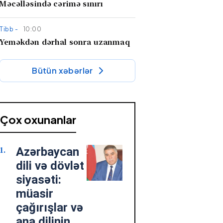
Məcəlləsində cərimə sınırı
Tibb -
10:00
Yeməkdən dərhal sonra uzanmaq
mədəyə necə təsir edir? –
Reflüksün əsas yaranma səbəbi
Bütün xəbərlər
Tibb -
09:35
Qan analizi verməzdən əvvəl su
içmək olarmı? – Nəticəni dəyişən
Çox oxunanlar
nüanslar
Azərbaycan
Maraqlı -
09:09
Paltaryuyan maşının qapısını
dili və dövlət
yuyulmadan sonra açıq saxlamaq
siyasəti:
lazımdırmı?
müasir
çağırışlar və
Tibb -
08:33
ana dilinin
Telefonun ekranına baxarkən