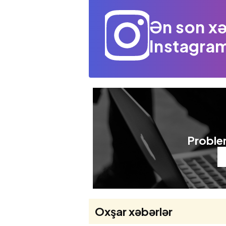
Ən son xə
Instagram
Problem
Oxşar xəbərlər