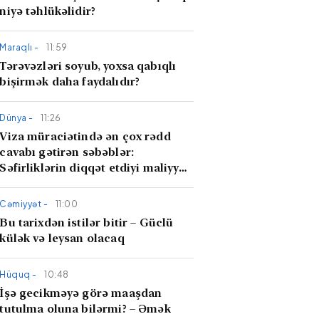
niyə təhlükəlidir?
Maraqlı -
11:59
Tərəvəzləri soyub, yoxsa qabıqlı
bişirmək daha faydalıdır?
Dünya -
11:26
Viza müraciətində ən çox rədd
cavabı gətirən səbəblər:
Səfirliklərin diqqət etdiyi maliyyə
çıxarışları
Cəmiyyət -
11:00
Bu tarixdən istilər bitir – Güclü
külək və leysan olacaq
Hüquq -
10:48
İşə gecikməyə görə maaşdan
tutulma oluna bilərmi? – Əmək