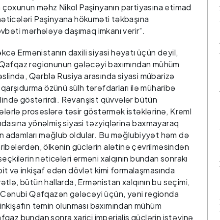
dən çoxunun məhz Nikol Paşinyanın partiyasına etimad
n nəticələri Paşinyana hökuməti təkbaşına
övbəti mərhələyə daşımaq imkanı verir”.
 təkcə Ermənistanın daxili siyasi həyatı üçün deyil,
i Qafqaz regionunun gələcəyi baxımından mühüm
əslində, Qərblə Rusiya arasında siyasi mübarizə
 qarşıdurma özünü sülh tərəfdarları ilə müharibə
klində göstərirdi. Revanşist qüvvələr bütün
ələrlə proseslərə təsir göstərmək istəklərinə, Kreml
ndasına yönəlmiş siyasi təzyiqlərinə baxmayaraq
nın adamları məğlub oldular. Bu məğlubiyyət həm də
ibələrdən, ölkənin güclərin alətinə çevrilməsindən
eçkilərin nəticələri erməni xalqının bundan sonrakı
it və inkişaf edən dövlət kimi formalaşmasında
tlə, bütün hallarda, Ermənistan xalqının bu seçimi,
k Cənubi Qafqazən gələcəyi üçün, yəni regionda
di inkişafın təmin olunması baxımından mühüm
qaz bundan sonra xarici imperialis güclərin istəyinə