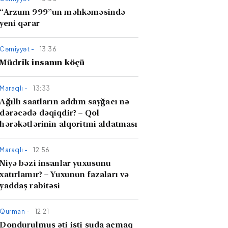
“Arzum 999”un məhkəməsində
yeni qərar
Cəmiyyət -
13:36
Müdrik insanın köçü
Maraqlı -
13:33
Ağıllı saatların addım sayğacı nə
dərəcədə dəqiqdir? – Qol
hərəkətlərinin alqoritmi aldatması
Maraqlı -
12:56
Niyə bəzi insanlar yuxusunu
xatırlamır? – Yuxunun fazaları və
yaddaş rabitəsi
Qurman -
12:21
Dondurulmuş əti isti suda açmaq