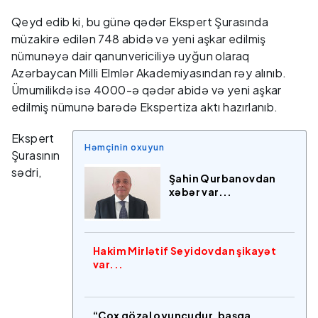
Qeyd edib ki, bu günə qədər Ekspert Şurasında
müzakirə edilən 748 abidə və yeni aşkar edilmiş
nümunəyə dair qanunvericiliyə uyğun olaraq
Azərbaycan Milli Elmlər Akademiyasından rəy alınıb.
Ümumilikdə isə 4000-ə qədər abidə və yeni aşkar
edilmiş nümunə barədə Ekspertiza aktı hazırlanıb.
Ekspert
Həmçinin oxuyun
Şurasının
sədri,
Şahin Qurbanovdan
xəbər var...
Hakim Mirlətif Seyidovdan şikayət
var...
“Çox gözəl oyunçudur, başqa