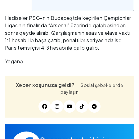
Hadisələr PSG-nin Budapeştdə keçirilən Çempionlar
Liqasının finalında “Arsenal” üzərində qələbəsindən
sonra qeydə alınıb. Qarşılaşmanın əsas və əlavə vaxtı
1:1 hesabı ilə başa çatıb, penaltilər seriyasında isə
Paris təmsilçisi 4:3 hesabı ilə qalib gəlib.
Yeganə
Xəbər xoşunuza gəldi?
Sosial şəbəkələrdə
paylaşın