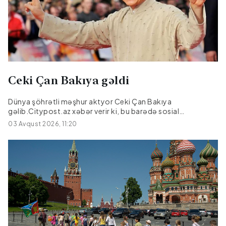
yenidən artdığı bir vaxta təsadüf edir....
Ceki Çan Bakıya gəldi
Dünya şöhrətli məşhur aktyor Ceki Çan Bakıya
gəlib.Citypost.az xəbər verir ki, bu barədə sosial
şəbəkələrdə məlumat yayılıb.O, Bakıya film çəkilişi üçün
03 Avqust 2026, 11:20
gəlib.|Kult.az