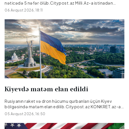
nəticədə 5 nəfər ölüb.Citypost.az Milli.Az-a istinadən
xəbər verir ki, bu barədə Dnepropetrovsk regional hərbi
06 Avqust 2026, 18:11
administrasiyasının rəhbəri Aleksandr Qanja Teleqram
kanalında məlumat verib.Hücum nəticəsində üç nəfər
yaralanıb. Yaralılar hamısı xəstəxanaya yerləşdirilib,
onlardan birinin vəziyyəti ağırdır.
Kiyevdə matəm elan edildi
Rusiyanın raket və dron hücumu qurbanları üçün Kiyev
bölgəsində matəm elan edilib.Citypost.az KONKRET.az-a
istinadən xəbər verir ki, bu barədə Kiyev Regional Dövlət
05 Avqust 2026, 16:50
Administrasiyasının rəhbəri Timur Tkaçenko Teleqramda
məlumat verib.Matəm əlaməti olaraq, Kiyev bölgəsində
Ukraynanın Dövlət bayrağı yarıyadək endiriləcək və