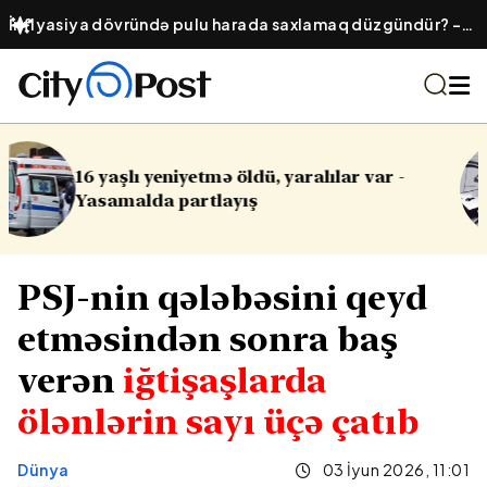
İnflyasiya dövründə pulu harada saxlamaq düzgündür? –
Ənənəvi əmanət, yoxsa qızıl?
lar var -
Cinayət işləri ilə bağlı vacib 
PSJ-nin qələbəsini qeyd
etməsindən sonra baş
verən
iğtişaşlarda
ölənlərin sayı üçə çatıb
Dünya
03 İyun 2026, 11:01