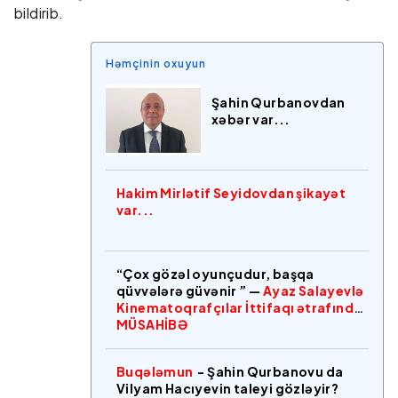
bildirib.
Həmçinin oxuyun
Şahin Qurbanovdan
xəbər var...
Hakim Mirlətif Seyidovdan şikayət
var...
“Çox gözəl oyunçudur, başqa
qüvvələrə güvənir ” —
Ayaz Salayevlə
Kinematoqrafçılar İttifaqı ətrafında
MÜSAHİBƏ
Buqələmun
- Şahin Qurbanovu da
Vilyam Hacıyevin taleyi gözləyir?