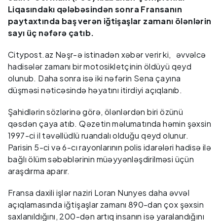
Liqasındakı qələbəsindən sonra Fransanın
paytaxtında baş verən iğtişaşlar zamanı ölənlərin
sayı üç nəfərə çatıb.
Citypost.az Nəşr-ə istinadən xəbər verir ki, əvvəlcə
hadisələr zamanı bir motosikletçinin öldüyü qeyd
olunub. Daha sonra isə iki nəfərin Sena çayına
düşməsi nəticəsində həyatını itirdiyi açıqlanıb.
Şahidlərin sözlərinə görə, ölənlərdən biri özünü
qəsdən çaya atıb. Qəzetin məlumatında həmin şəxsin
1997-ci il təvəllüdlü ruandalı olduğu qeyd olunur.
Parisin 5-ci və 6-cı rayonlarının polis idarələri hadisə ilə
bağlı ölüm səbəblərinin müəyyənləşdirilməsi üçün
araşdırma aparır.
Fransa daxili işlər naziri Loran Nunyes daha əvvəl
açıqlamasında iğtişaşlar zamanı 890-dan çox şəxsin
saxlanıldığını, 200-dən artıq insanın isə yaralandığını