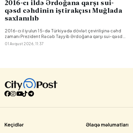
2016-cı ildə Ərdoğana qarşı sui-
qəsd cəhdinin iştirakçısı Muğlada
saxlanılıb
2016-cı il iyulun 15-də Türkiyədə dövlət çevirilişinə cəhd
zamanı Prezident Rəcəb Tayyib Ərdoğana qarşı sui-qəsd
cəhdinin iştirakçısı Muğla vilayətinin Marmaris rayonunda
01 Avqust 2026, 11:37
saxlanılıb.Citypost.az xəbər verir ki, bu barədə ölkənin
Daxili İşlər Nazirliyi məlumat yayıb.Qeyd olunub ki,
saxlanılan şəxs on ildir, Qırmızı Bülletenlə axtarışda olan
FETÖ üzvüdür.
Keçidlər
Əlaqə məlumatları