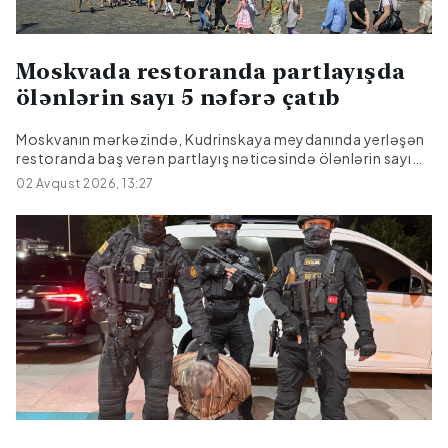
Moskvada restoranda partlayışda
ölənlərin sayı 5 nəfərə çatıb
Moskvanın mərkəzində, Kudrinskaya meydanında yerləşən
restoranda baş verən partlayış nəticəsində ölənlərin sayı
beşə çatıb.Bu barədə REN TV məlumat yayıbBildirilib ki, iki
02 Avqust 2026, 13:27
nəfər xəstəxanada ölüb. Altı nəfərdən çox yaralının
vəziyyəti ağır olaraq qalır və həkimlər onların həyatını xilas
etmək üçün mübarizə aparmağa davam edirlər.