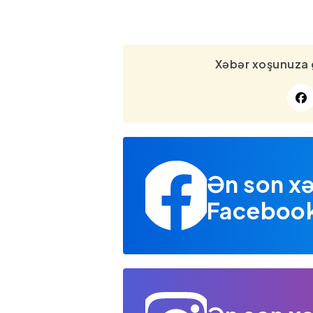
Xəbər xoşunuza 
Ən son xə
Facebook 