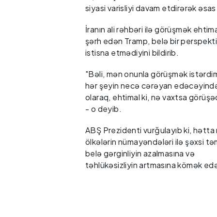
siyasi varisliyi davam etdirərək əsas 
İranın ali rəhbəri ilə görüşmək ehtima
şərh edən Tramp, belə bir perspekti
istisna etmədiyini bildirib.
"Bəli, mən onunla görüşmək istərdi
hər şeyin necə cərəyan edəcəyindən
olaraq, ehtimal ki, nə vaxtsa görüşə
- o deyib.
ABŞ Prezidenti vurğulayıb ki, hətta
ölkələrin nümayəndələri ilə şəxsi tə
belə gərginliyin azalmasına və
təhlükəsizliyin artmasına kömək edə 