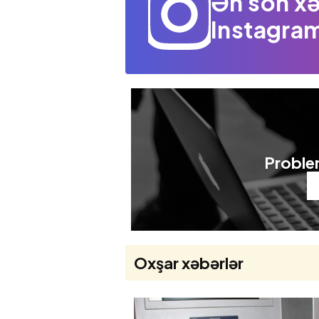
Ən son xə
Instagram
Problem
Oxşar xəbərlər