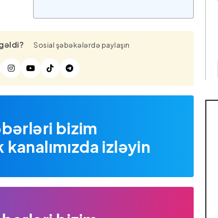
gəldi?
Sosial şəbəkələrdə paylaşın
bərləri bizim
kanalımızda izləyin