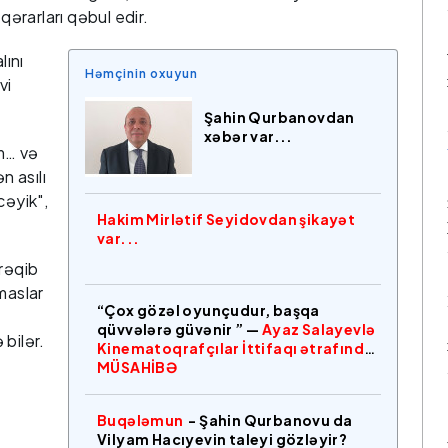
qərarları qəbul edir.
lını
Həmçinin oxuyun
vi
Şahin Qurbanovdan
xəbər var...
m… və
 asılı
cəyik",
Hakim Mirlətif Seyidovdan şikayət
var...
 rəqib
maslar
“Çox gözəl oyunçudur, başqa
qüvvələrə güvənir ” —
Ayaz Salayevlə
bilər.
Kinematoqrafçılar İttifaqı ətrafında
MÜSAHİBƏ
Buqələmun
- Şahin Qurbanovu da
Vilyam Hacıyevin taleyi gözləyir?