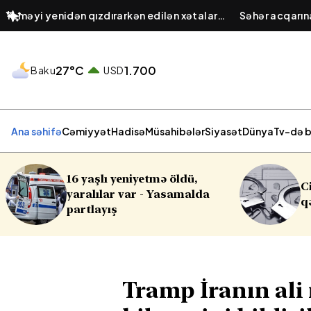
Yeməyi yenidən qızdırarkən edilən xətalar:
​Səhər acqarı
Hansı ərzaqlar zəhərə çevrilir?
şirəsinin taraz
27°C
1.700
Baku
USD
Ana səhifə
Cəmiyyət
Hadisə
Müsahibələr
Siyasət
Dünya
Tv-də b
Cinayət işləri ilə bağlı vacib
da
qərar
Tramp İranın ali 