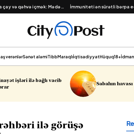
na çay və qəhvə içmək: Mədə
İmmuniteti ən sürətli bərpa e
lığını pozan vərdiş
Qışa hazırlıq üçün təbii məhsu
aş verənlər
Sənət aləmi
Tibb
Maraqlı
İqtisadiyyat
Hüquq
18+
İdman
Sumqayıtd
Sabahın havası açıqlanıb
soyğunçul
R
rəhbəri ilə görüşə