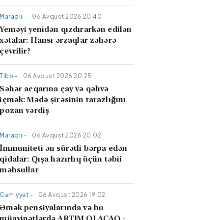
Maraqlı -
06 Avqust 2026 20:40
Yeməyi yenidən qızdırarkən edilən
xətalar: Hansı ərzaqlar zəhərə
çevrilir?
Tibb -
06 Avqust 2026 20:25
​Səhər acqarına çay və qəhvə
içmək: Mədə şirəsinin tarazlığını
pozan vərdiş
Maraqlı -
06 Avqust 2026 20:02
İmmuniteti ən sürətli bərpa edən
qidalar: Qışa hazırlıq üçün təbii
məhsullar
Cəmiyyət -
06 Avqust 2026 19:02
Əmək pensiyalarında və bu
müavinətlərdə ARTIM OLACAQ -