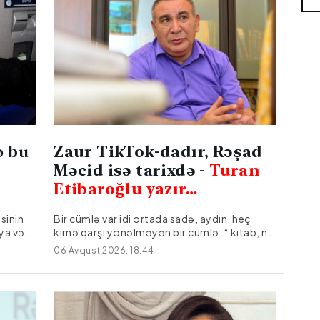
ə bu
Zaur TikTok-dadır, Rəşad
Məcid isə tarixdə -
Turan
Etibaroğlu yazır…
sinin
Bir cümlə var idi ortada sadə, aydın, heç
iya və
kimə qarşı yönəlməyən bir cümlə: “ kitab, nə
i
qədər inkişaf etsək də, heç vaxt
06 Avqust 2026, 18:44
ayrılan
əvəzedilməz olmayacaq” Rəşad Məcid bunu
deyəndə, əslində, texnologiyaya bir güllə
n
atmırdı. O, sadəcə, kağızın, sətrin, oxunun
inci
izini saxlayan həmin köhnə formanın yerini
yacağı
hələ heç nəyin doldura bilmədiyini