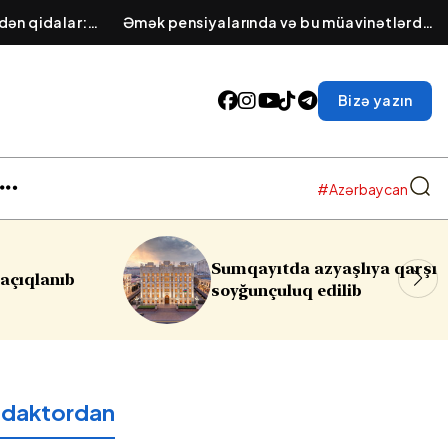
dən qidalar:
Əmək pensiyalarında və bu müavinətlərdə
llar
ARTIM OLACAQ - Deputat AÇIQLADI
Bizə yazın
#Azərbaycan
a azyaşlıya qarşı
Rəsmi Bakıdan İsrailə
uq edilib
reaksiya:
Qəbuledilməz
edaktordan