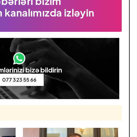
bərləri bizim
 kanalımızda izləyin
lərinizi bizə bildirin
077 323 55 66