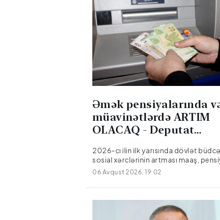
Əmək pensiyalarında v
müavinətlərdə ARTIM
OLACAQ - Deputat
AÇIQLADI
2026-cı ilin ilk yarısında dövlət büdcə
sosial xərclərinin artması maaş, pens
sosial müavinətlərlə bağlı gözləntilər
06 Avqust 2026, 19:02
yenidən aktuallaşdırıb. Sosial sahəyə 
vəsaitin artırılması əhalinin rifahının
yaxşılaşdırılmasına yönəlmiş siyasəti
davamı kimi qiymətləndirilsə də, ilin ik
yarısında əlavə artımların olub-olma