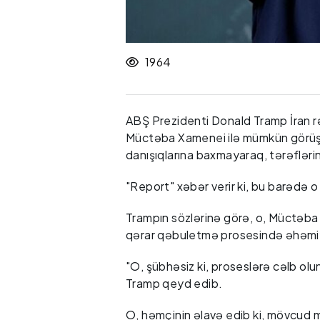
1964
ABŞ Prezidenti Donald Tramp İran r
Müctəba Xamenei ilə mümkün görüşü 
danışıqlarına baxmayaraq, tərəflərin
"Report" xəbər verir ki, bu barədə o
Trampın sözlərinə görə, o, Müctəba 
qərar qəbuletmə prosesində əhəmiyy
"O, şübhəsiz ki, proseslərə cəlb olu
Tramp qeyd edib.
O, həmçinin əlavə edib ki, mövcud m