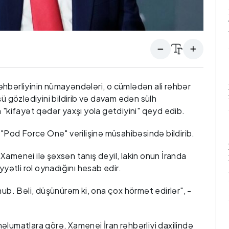
əhbərliyinin nümayəndələri, o cümlədən ali rəhbər
gözlədiyini bildirib və davam edən sülh
 "kifayət qədər yaxşı yola getdiyini" qeyd edib.
 "Pod Force One" verilişinə müsahibəsində bildirib.
Xamenei ilə şəxsən tanış deyil, lakin onun İranda
ətli rol oynadığını hesab edir.
nub. Bəli, düşünürəm ki, ona çox hörmət edirlər", -
əlumatlara görə, Xamenei İran rəhbərliyi daxilində