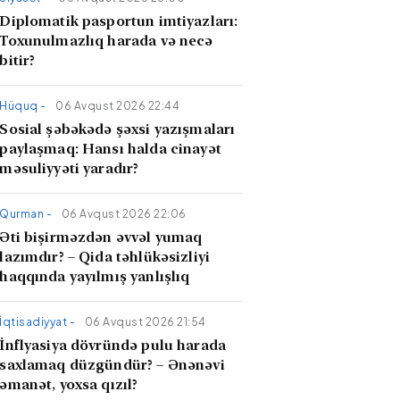
Diplomatik pasportun imtiyazları:
Toxunulmazlıq harada və necə
bitir?
Hüquq -
06 Avqust 2026 22:44
Sosial şəbəkədə şəxsi yazışmaları
paylaşmaq: Hansı halda cinayət
məsuliyyəti yaradır?
Qurman -
06 Avqust 2026 22:06
Əti bişirməzdən əvvəl yumaq
lazımdır? – Qida təhlükəsizliyi
haqqında yayılmış yanlışlıq
İqtisadiyyat -
06 Avqust 2026 21:54
İnflyasiya dövründə pulu harada
saxlamaq düzgündür? – Ənənəvi
əmanət, yoxsa qızıl?