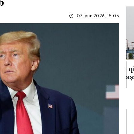
ib
03 İyun 2026, 15:05
na
Neft qiymətləri 5 %-dən
verib
çox aşağı düşüb