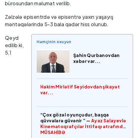
bürosundan məlumat verilib.
Zəlzələ episentrdə və episentrə yaxın yaşayış
məntəqələrində 5-3 bala qədər hiss olunub.
Qeyd
Həmçinin oxuyun
edilib ki,
5,1
Şahin Qurbanovdan
xəbər var...
Hakim Mirlətif Seyidovdan şikayət
var...
“Çox gözəl oyunçudur, başqa
qüvvələrə güvənir ” —
Ayaz Salayevlə
Kinematoqrafçılar İttifaqı ətrafında
MÜSAHİBƏ