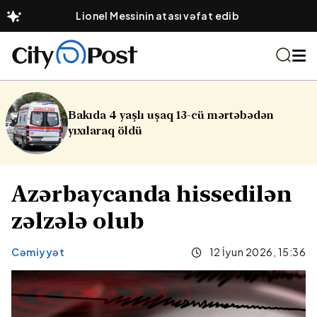
Lionel Messinin atası vəfat edib
3-cü mərtəbədən
Sabah Abşeron çimərli
küləkli olacaq
Azərbaycanda hissedilən
zəlzələ olub
Cəmiyyət
12 İyun 2026, 15:36