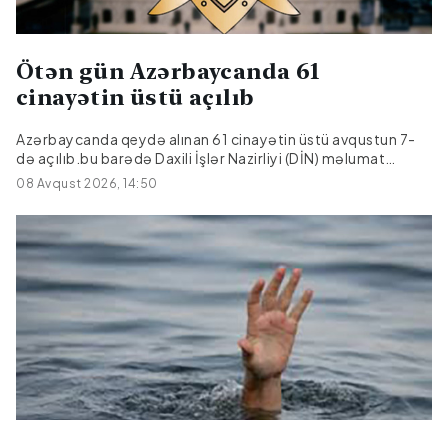
Ötən gün Azərbaycanda 61
cinayətin üstü açılıb
Azərbaycanda qeydə alınan 61 cinayətin üstü avqustun 7-
də açılıb.bu barədə Daxili İşlər Nazirliyi (DİN) məlumat
yayıb.Bildirilib ki, onlardan 17-si əvvəlki dövrlərdən bağlı
08 Avqust 2026, 14:50
qalan cinayətlərdir.