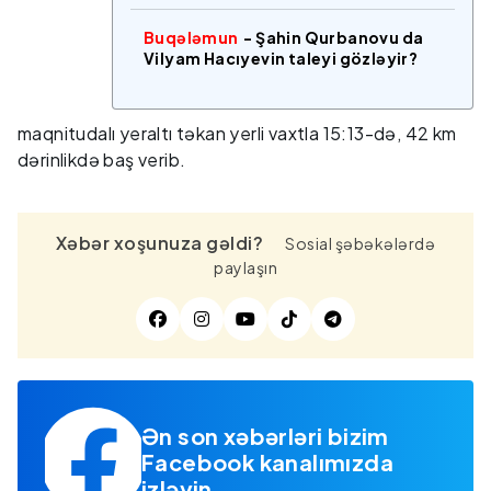
Buqələmun
- Şahin Qurbanovu da
Vilyam Hacıyevin taleyi gözləyir?
maqnitudalı yeraltı təkan yerli vaxtla 15:13-də, 42 km
dərinlikdə baş verib.
Xəbər xoşunuza gəldi?
Sosial şəbəkələrdə
paylaşın
Ən son xəbərləri bizim
Facebook kanalımızda
izləyin