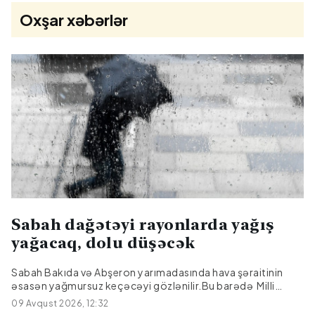
Oxşar xəbərlər
Sabah dağətəyi rayonlarda yağış
yağacaq, dolu düşəcək
Sabah Bakıda və Abşeron yarımadasında hava şəraitinin
əsasən yağmursuz keçəcəyi gözlənilir.Bu barədə Milli
Hidrometeorologiya Xidmətindən bildirilib.Mülayim şimal-
09 Avqust 2026, 12:32
qərb küləyi arabir güclənəcək.Havanın temperaturu gecə