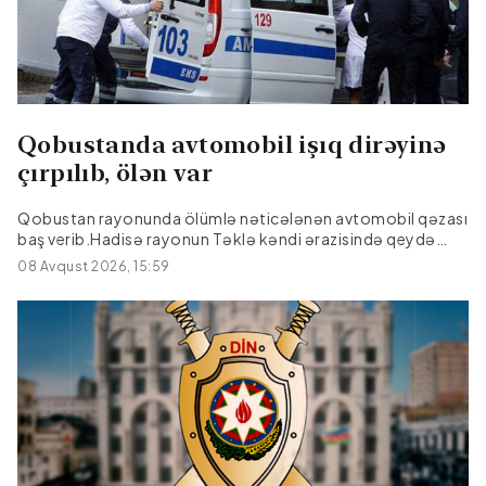
Qobustanda avtomobil işıq dirəyinə
çırpılıb, ölən var
Qobustan rayonunda ölümlə nəticələnən avtomobil qəzası
baş verib.Hadisə rayonun Təklə kəndi ərazisində qeydə
alınıb."Hyundai" markalı avtomobilin idarəetmədən çıxaraq
08 Avqust 2026, 15:59
işıq dirəyinə çırpılması nəticəsində sürücü, 27 yaşlı Emil
Əmralıyev hadisə yerində ölüb.Faktla bağlı araşdırma
aparılır.