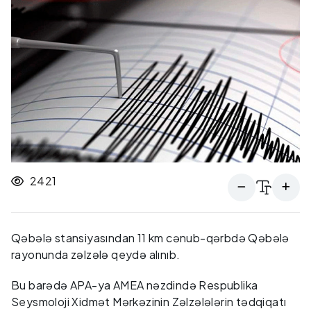
2421
Qəbələ stansiyasından 11 km cənub-qərbdə Qəbələ
rayonunda zəlzələ qeydə alınıb.
Bu barədə APA-ya AMEA nəzdində Respublika
Seysmoloji Xidmət Mərkəzinin Zəlzələlərin tədqiqatı