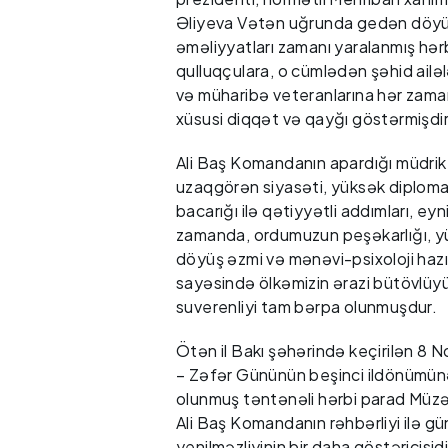
Əliyeva Vətən uğrunda gedən döy
əməliyyatları zamanı yaralanmış hər
qulluqçulara, o cümlədən şəhid ailəl
və müharibə veteranlarına hər zama
xüsusi diqqət və qayğı göstərmişdir
Ali Baş Komandanın apardığı müdrik
uzaqgörən siyasəti, yüksək diploma
bacarığı ilə qətiyyətli addımları, eyn
zamanda, ordumuzun peşəkarlığı, y
döyüş əzmi və mənəvi-psixoloji hazır
sayəsində ölkəmizin ərazi bütövlüy
suverenliyi tam bərpa olunmuşdur.
Ötən il Bakı şəhərində keçirilən 8 
– Zəfər Gününün beşinci ildönümün
olunmuş təntənəli hərbi parad Müz
Ali Baş Komandanın rəhbərliyi ilə
yenilməzliyinin bir daha göstəricisidi