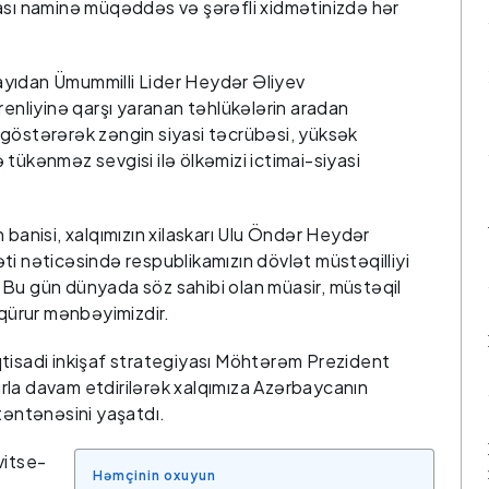
ması naminə müqəddəs və şərəfli xidmətinizdə hər
yıdan Ümummilli Lider Heydər Əliyev
renliyinə qarşı yaranan təhlükələrin aradan
 göstərərək zəngin siyasi təcrübəsi, yüksək
tükənməz sevgisi ilə ölkəmizi ictimai-siyasi
 banisi, xalqımızın xilaskarı Ulu Öndər Heydər
ti nəticəsində respublikamızın dövlət müstəqilliyi
 Bu gün dünyada söz sahibi olan müasir, müstəqil
 qürur mənbəyimizdir.
tisadi inkişaf strategiyası Möhtərəm Prezident
rla davam etdirilərək xalqımıza Azərbaycanın
 təntənəsini yaşatdı.
vitse-
Həmçinin oxuyun
m