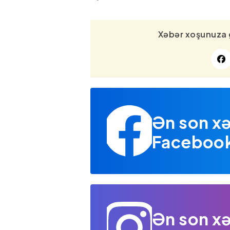
Xəbər xoşunuza 
Ən son xə
Facebook 
Ən son xə