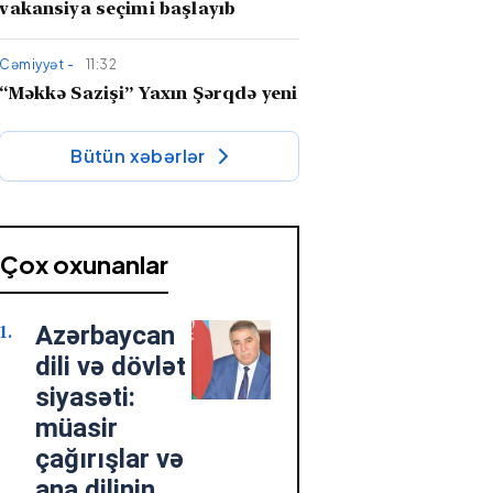
vakansiya seçimi başlayıb
Cəmiyyət -
11:32
“Məkkə Sazişi” Yaxın Şərqdə yeni
güc xətti yaradır –
İran niyə
narahatdır?
Bütün xəbərlər
Söz adamı -
10:36
"Qaçaq Süleyman" romanı tarixi-
bədii nəsrimizin dəyərli nümunəsi
Çox oxunanlar
kimi
Azərbaycan
Cəmiyyət -
10:34
Fazil Mustafadan hadisə kimi
dili və dövlət
MÜSAHİBƏ: “Onlar səadəti
siyasəti:
Mehdinin zühurunda axtarır”
müasir
çağırışlar və
Cəmiyyət -
07 Avqust 2026 18:45
ana dilinin
“Veteranlara qayğı dövlət