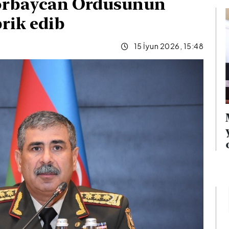
ərbaycan Ordusunun
brik edib
15 İyun 2026, 15:48
i neft emalı
Müəllimlərin faktiki
ron hücumu
yaşayış rayonuna uyğun
 yanğın
olaraq vakansiya seçimi
başlayıb