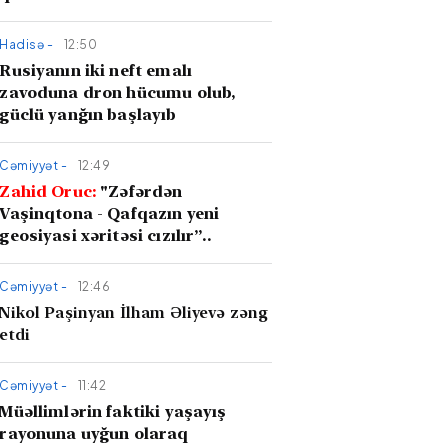
Hadisə -
12:50
Rusiyanın iki neft emalı
zavoduna dron hücumu olub,
güclü yanğın başlayıb
Cəmiyyət -
12:49
Zahid Oruc:
"Zəfərdən
Vaşinqtona - Qafqazın yeni
geosiyasi xəritəsi cızılır”..
Cəmiyyət -
12:46
Nikol Paşinyan İlham Əliyevə zəng
etdi
Cəmiyyət -
11:42
Müəllimlərin faktiki yaşayış
rayonuna uyğun olaraq