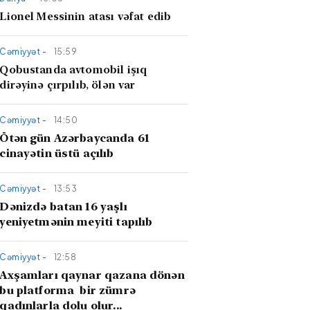
Lionel Messinin atası vəfat edib
Cəmiyyət -
15:59
Qobustanda avtomobil işıq
dirəyinə çırpılıb, ölən var
Cəmiyyət -
14:50
Ötən gün Azərbaycanda 61
cinayətin üstü açılıb
Cəmiyyət -
13:53
Dənizdə batan 16 yaşlı
yeniyetmənin meyiti tapılıb
Cəmiyyət -
12:58
Axşamları qaynar qazana dönən
bu platforma bir zümrə
qadınlarla dolu olur...