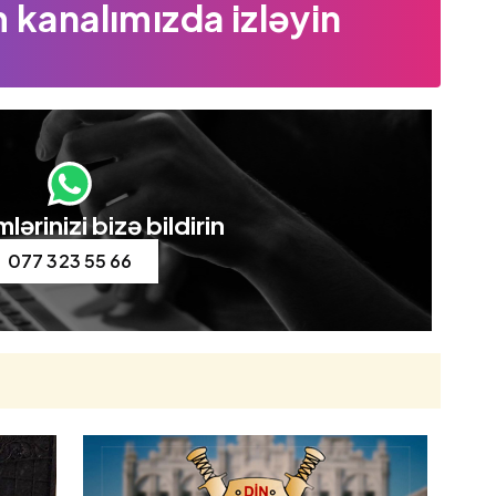
 kanalımızda izləyin
lərinizi bizə bildirin
077 323 55 66