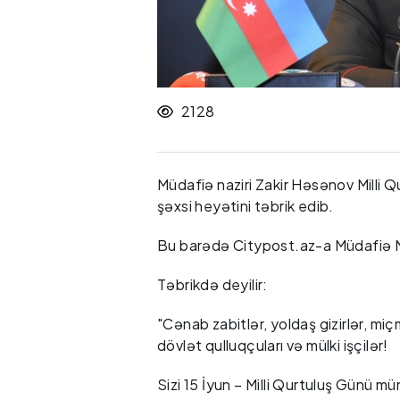
2128
Müdafiə naziri Zakir Həsənov Milli
şəxsi heyətini təbrik edib.
Bu barədə Citypost.az-a Müdafiə Na
Təbrikdə deyilir:
"Cənab zabitlər, yoldaş gizirlər, miç
dövlət qulluqçuları və mülki işçilər!
Sizi 15 İyun – Milli Qurtuluş Günü m