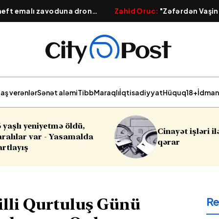
 neft emalı zavoduna dron
Zahid Oruc:
"Zəfərdən Vaşin
 güclü yanğın başlayıb
Qafqazın yeni geosiyasi xərit
aş verənlər
Sənət aləmi
Tibb
Maraqlı
İqtisadiyyat
Hüquq
18+
İdman
Cinayət işləri ilə bağlı vacib
Saba
qərar
R
lli Qurtuluş Günü