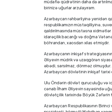
müdafiə qüdrətinin daha da artırıl
birinizə uğurlar arzulayıram.
Azərbaycan rəhbərliyinə yenidən qa
respublikamızın müstəqilliyinə, suve
qaldırılmasında müstəsna xidmətlər
idarəçilik bacarığı və doğma Vətənə 
böhrandan, xaosdan xilas etmişdir.
Azərbaycanın inkişaf strategiyasının
Əliyevin müdrik və uzaqgörən siyasə
əbədi, sarsılmaz, dönməz olmuşdur.
Azərbaycan dövlətinin inkişaf tarixi
Ulu Öndərin dövlət quruculuğu və iq
cənab İlham Əliyevin sayəsində uğu
dövlətçilik tarixində Böyük Zəfərin
Azərbaycan Respublikasının Birinci 
prezidenti, hörmətli Mehriban xanı