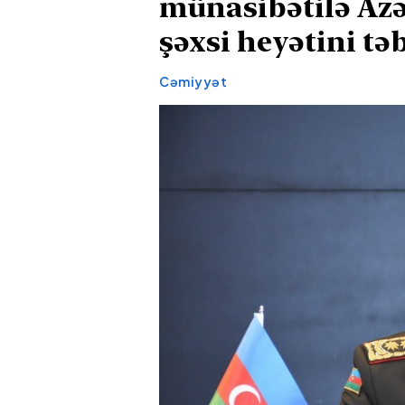
münasibətilə Az
şəxsi heyətini tə
Cəmiyyət
Axşamları qaynar
Rusiyanın ik
qazana dönən bu
zavoduna d
platforma bir zümrə
olub, güclü
qadınlarla dolu olur...
başlayıb