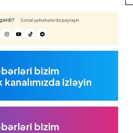
gəldi?
Sosial şəbəkələrdə paylaşın
bərləri bizim
kanalımızda izləyin
bərləri bizim