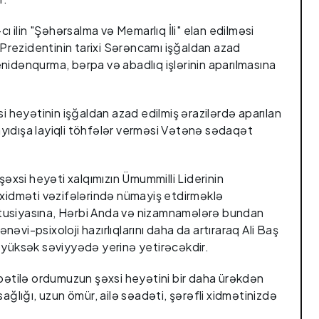
ilin "Şəhərsalma və Memarlıq İli" elan edilməsi
rezidentinin tarixi Sərəncamı işğaldan azad
nidənqurma, bərpa və abadlıq işlərinin aparılmasına
heyətinin işğaldan azad edilmiş ərazilərdə aparılan
yıdışa layiqli töhfələr verməsi Vətənə sədaqət
xsi heyəti xalqımızın Ümummilli Liderinin
 xidməti vəzifələrində nümayiş etdirməklə
tusiyasına, Hərbi Anda və nizamnamələrə bundan
əvi-psixoloji hazırlıqlarını daha da artıraraq Ali Baş
 yüksək səviyyədə yerinə yetirəcəkdir.
ibətilə ordumuzun şəxsi heyətini bir daha ürəkdən
ağlığı, uzun ömür, ailə səadəti, şərəfli xidmətinizdə