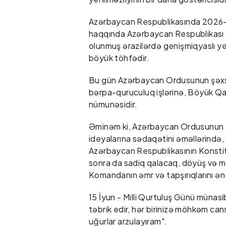
Azərbaycan Respublikasında 2026-cı 
haqqında Azərbaycan Respublikası P
olunmuş ərazilərdə genişmiqyaslı ye
böyük töhfədir.
Bu gün Azərbaycan Ordusunun şəxsi 
bərpa-quruculuq işlərinə, Böyük Qa
nümunəsidir.
Əminəm ki, Azərbaycan Ordusunun şə
ideyalarına sədaqətini əməllərində,
Azərbaycan Respublikasının Konsti
sonra da sadiq qalacaq, döyüş və mən
Komandanın əmr və tapşırıqlarını ən
15 İyun - Milli Qurtuluş Günü münas
təbrik edir, hər birinizə möhkəm cans
uğurlar arzulayıram".