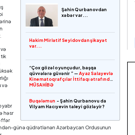
üş
Şahin Qurbanovdan
bi
xəbər var...
ərinə
n
.
Hakim Mirlətif Seyidovdan şikayət
var...
 və
tik
i
“Çox gözəl oyunçudur, başqa
üksək
qüvvələrə güvənir ” —
Ayaz Salayevlə
lığı
Kinematoqrafçılar İttifaqı ətrafında
ü və
MÜSAHİBƏ
Buqələmun
- Şahin Qurbanovu da
Noyabr
Vilyam Hacıyevin taleyi gözləyir?
ə həsr
əffər
 gündən-günə qüdrətlənən Azərbaycan Ordusunun
r.