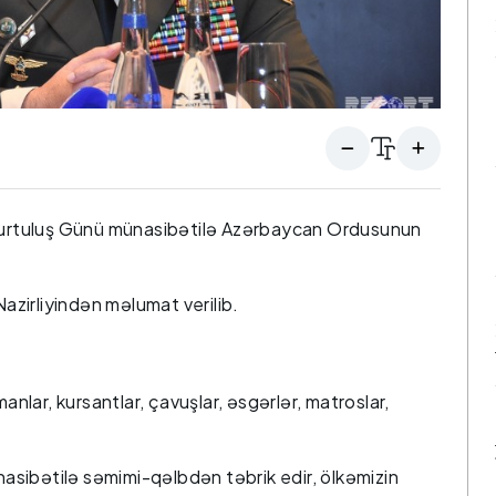
 Qurtuluş Günü münasibətilə Azərbaycan Ordusunun
zirliyindən məlumat verilib.
manlar, kursantlar, çavuşlar, əsgərlər, matroslar,
ünasibətilə səmimi-qəlbdən təbrik edir, ölkəmizin