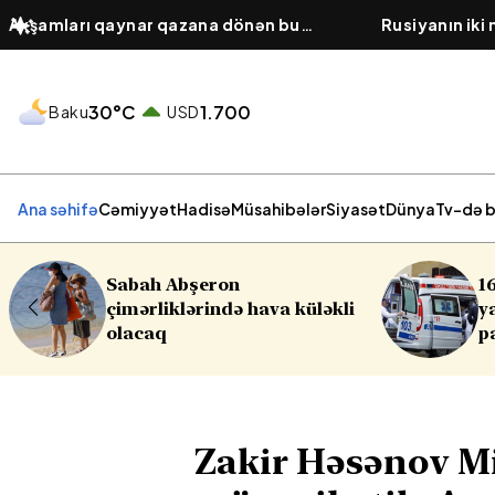
Axşamları qaynar qazana dönən bu
Rusiyanın iki
platforma bir zümrə qadınlarla dolu
hücumu olub,
olur...
30°C
1.700
Baku
USD
Ana səhifə
Cəmiyyət
Hadisə
Müsahibələr
Siyasət
Dünya
Tv-də b
16 yaşlı yeniyetmə öldü,
va küləkli
yaralılar var - Yasamalda
partlayış
Zakir Həsənov Mi