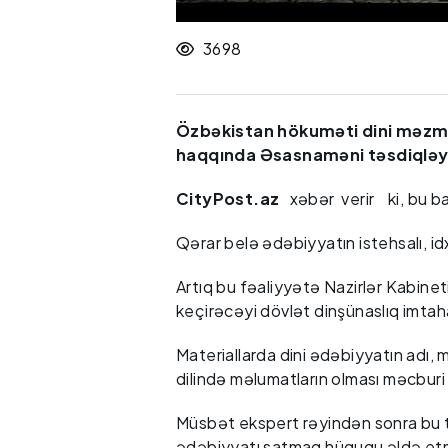
3698
Özbəkistan hökuməti dini məzmun
haqqında Əsasnaməni təsdiqləy
CityPost.az
xəbər verir ki, bu b
Qərar belə ədəbiyyatın istehsalı, idx
Artıq bu fəaliyyətə Nazirlər Kabinet
keçirəcəyi dövlət dinşünaslıq imtaha
Materiallarda dini ədəbiyyatın adı, 
dilində məlumatların olması məcburi 
Müsbət ekspert rəyindən sonra bu 
ədəbiyyatı satmaq hüququ əldə e