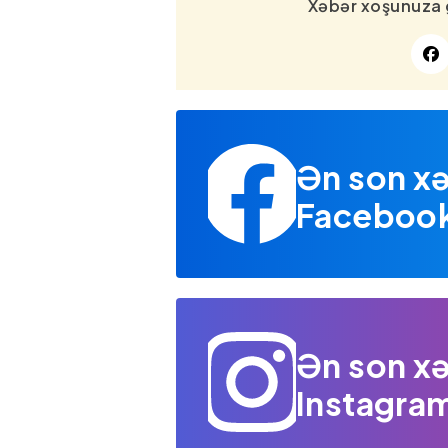
Xəbər xoşunuza 
Ən son xə
Facebook 
Ən son xə
Instagram