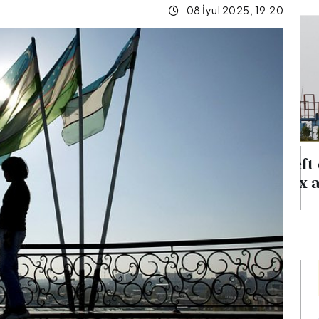
08 İyul 2025, 19:20
na
Neft qiymətləri 5 %-dən
 verib
çox aşağı düşüb