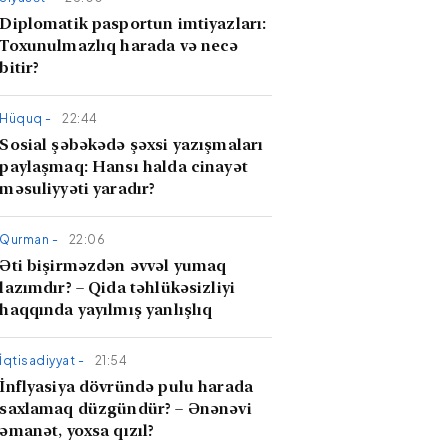
Diplomatik pasportun imtiyazları:
Toxunulmazlıq harada və necə
bitir?
Hüquq -
22:44
Sosial şəbəkədə şəxsi yazışmaları
paylaşmaq: Hansı halda cinayət
məsuliyyəti yaradır?
Qurman -
22:06
Əti bişirməzdən əvvəl yumaq
lazımdır? – Qida təhlükəsizliyi
haqqında yayılmış yanlışlıq
İqtisadiyyat -
21:54
İnflyasiya dövründə pulu harada
saxlamaq düzgündür? – Ənənəvi
əmanət, yoxsa qızıl?