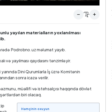
lu yayılan materialların yoxlanılması
ib.
arədə Podrobno.uz məlumat yayıb.
alı və yayılması qaydasını tənzimləyir.
i yanında Dini Qurumlarla İş üzrə Komitənin
nından sonra icazə verilir.
məzmunu, müəllifi və istehsalçısı haqqında dövlət
şərtlərdən biri olacaq.
tip
Həmçinin oxuyun
tmək