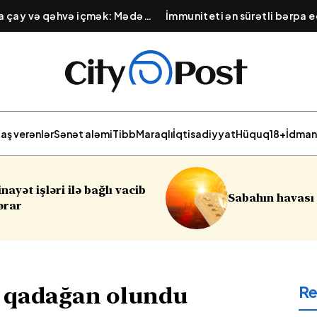
na çay və qəhvə içmək: Mədə
İmmuniteti ən sürətli bərpa e
lığını pozan vərdiş
Qışa hazırlıq üçün təbii məhsu
aş verənlər
Sənət aləmi
Tibb
Maraqlı
İqtisadiyyat
Hüquq
18+
İdman
Sumqayıtda
Sabahın havası açıqlanıb
soyğunçulu
R
 qadağan olundu