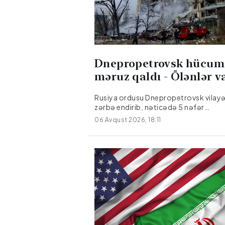
Dnepropetrovsk hücum
məruz qaldı - Ölənlər v
Rusiya ordusu Dnepropetrovsk vilayə
zərbə endirib, nəticədə 5 nəfər
ölüb.Citypost.az Milli.Az-a istinadən
06 Avqust 2026, 18:11
verir ki, bu barədə Dnepropetrovsk r
hərbi administrasiyasının rəhbəri Ale
Qanja Teleqram kanalında məlumat
verib.Hücum nəticəsində üç nəfər yar
Yaralılar hamısı xəstəxanaya yerləşdiri
onlardan birinin vəziyyəti ağırdır.