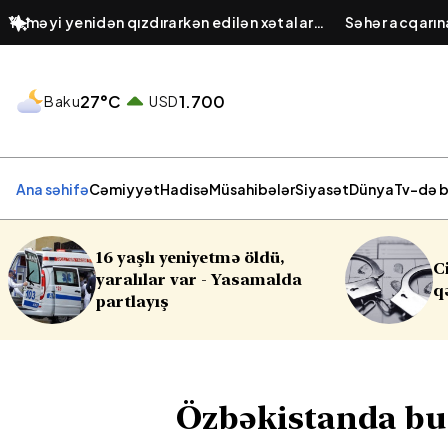
Yeməyi yenidən qızdırarkən edilən xətalar:
​Səhər acqarı
Hansı ərzaqlar zəhərə çevrilir?
şirəsinin taraz
27°C
1.700
Baku
USD
Ana səhifə
Cəmiyyət
Hadisə
Müsahibələr
Siyasət
Dünya
Tv-də b
Cinayət işləri ilə bağlı vacib
a
qərar
Özbəkistanda bu