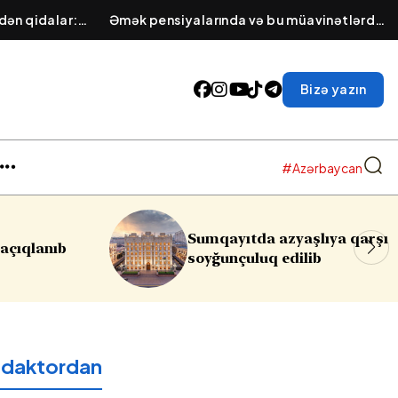
dən qidalar:
Əmək pensiyalarında və bu müavinətlərdə
llar
ARTIM OLACAQ - Deputat AÇIQLADI
Bizə yazın
#Azərbaycan
 azyaşlıya qarşı
Rəsmi Bakıdan İsrailə
q edilib
reaksiya:
Qəbuledilməzd
edaktordan