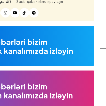
gəldi?
Sosial şəbəkələrdə paylaşın
bərləri bizim
kanalımızda izləyin
bərləri bizim
 kanalımızda izləyin