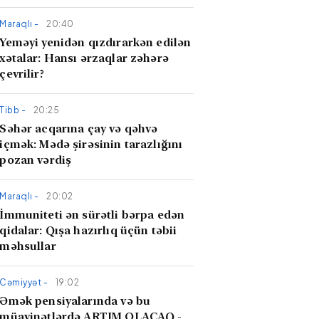
Maraqlı -
20:40
Yeməyi yenidən qızdırarkən edilən
xətalar: Hansı ərzaqlar zəhərə
çevrilir?
Tibb -
20:25
​Səhər acqarına çay və qəhvə
içmək: Mədə şirəsinin tarazlığını
pozan vərdiş
Maraqlı -
20:02
İmmuniteti ən sürətli bərpa edən
qidalar: Qışa hazırlıq üçün təbii
məhsullar
Cəmiyyət -
19:02
Əmək pensiyalarında və bu
müavinətlərdə ARTIM OLACAQ -