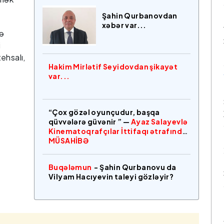
Şahin Qurbanovdan
xəbər var...
yə
i
ehsalı,
Hakim Mirlətif Seyidovdan şikayət
var...
“Çox gözəl oyunçudur, başqa
qüvvələrə güvənir ” —
Ayaz Salayevlə
Kinematoqrafçılar İttifaqı ətrafında
MÜSAHİBƏ
Buqələmun
- Şahin Qurbanovu da
Vilyam Hacıyevin taleyi gözləyir?