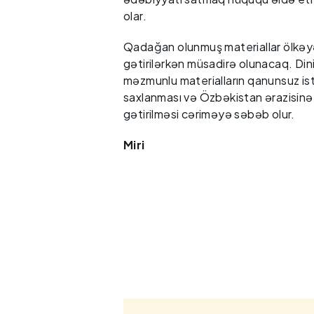
olar.
Qadağan olunmuş materiallar ölkə
gətirilərkən müsadirə olunacaq. Din
məzmunlu materialların qanunsuz ist
saxlanması və Özbəkistan ərazisinə
gətirilməsi cəriməyə səbəb olur.
Miri