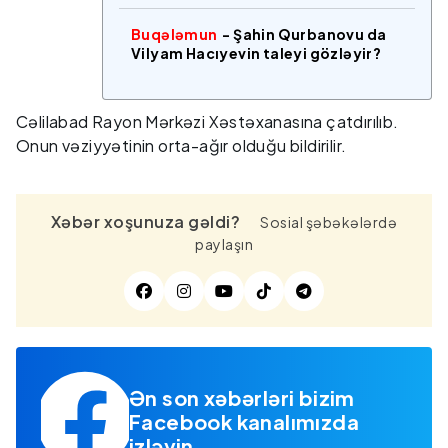
Buqələmun
- Şahin Qurbanovu da
Vilyam Hacıyevin taleyi gözləyir?
Cəlilabad Rayon Mərkəzi Xəstəxanasına çatdırılıb.
Onun vəziyyətinin orta-ağır olduğu bildirilir.
Xəbər xoşunuza gəldi?
Sosial şəbəkələrdə
paylaşın
Ən son xəbərləri bizim
Facebook kanalımızda
izləyin