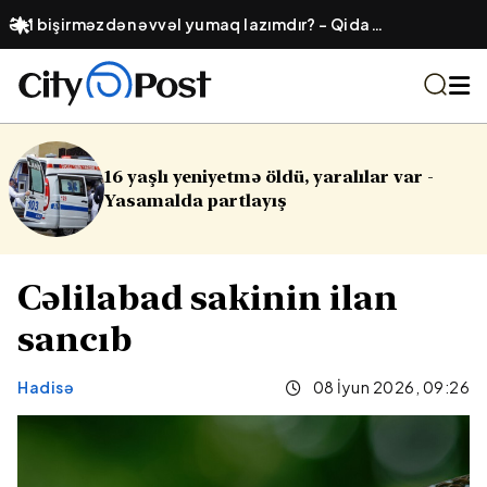
Əti bişirməzdən əvvəl yumaq lazımdır? – Qida
təhlükəsizliyi haqqında yayılmış yanlışlıq
ldü, yaralılar var -
Cinayət işləri ilə b
yış
Cəlilabad sakinin ilan
sancıb
Hadisə
08 İyun 2026, 09:26