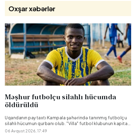
Oxşar xəbərlər
Məşhur futbolçu silahlı hücumda
öldürüldü
Uqandanın paytaxtı Kampala şəhərində tanınmış futbolçu
silahlı hücumun qurbanı olub. "Villa" futbol klubunun kapitanı
Devid Ovori avqustun 4-ü axşam saatlarında Makindaye
06 Avqust 2026, 17:49
rayonunda, yaşadığı evin yaxınlığında naməlum şəxslərin