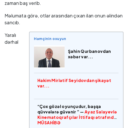
zaman baş verib.
Məlumata görə, otlar arasından çıxan ilan onun əlindən
sancıb.
Yaralı
Həmçinin oxuyun
dərhal
Şahin Qurbanovdan
xəbər var...
Hakim Mirlətif Seyidovdan şikayət
var...
“Çox gözəl oyunçudur, başqa
qüvvələrə güvənir ” —
Ayaz Salayevlə
Kinematoqrafçılar İttifaqı ətrafında
MÜSAHİBƏ