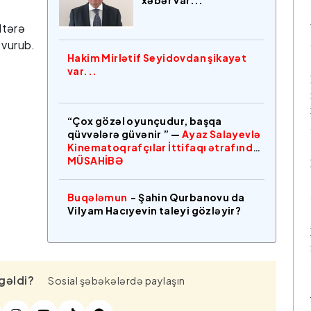
xəbər var...
ltərə
 vurub.
Hakim Mirlətif Seyidovdan şikayət
var...
“Çox gözəl oyunçudur, başqa
qüvvələrə güvənir ” —
Ayaz Salayevlə
Kinematoqrafçılar İttifaqı ətrafında
MÜSAHİBƏ
Buqələmun
- Şahin Qurbanovu da
Vilyam Hacıyevin taleyi gözləyir?
gəldi?
Sosial şəbəkələrdə paylaşın