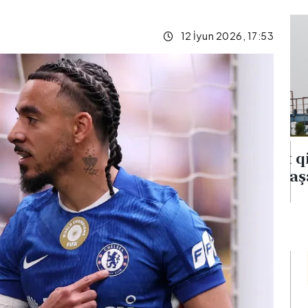
12 İyun 2026, 17:53
na
Neft qiymətləri 5 %-dən
verib
çox aşağı düşüb