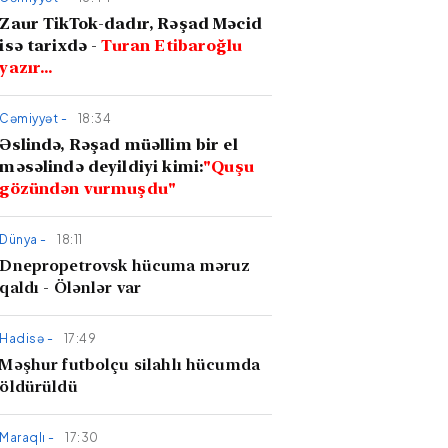
Zaur TikTok-dadır, Rəşad Məcid
isə tarixdə -
Turan Etibaroğlu
yazır…
Cəmiyyət -
18:34
Əslində, Rəşad müəllim bir el
məsəlində deyildiyi kimi:
"Quşu
gözündən vurmuşdu"
Dünya -
18:11
Dnepropetrovsk hücuma məruz
qaldı - Ölənlər var
Hadisə -
17:49
Məşhur futbolçu silahlı hücumda
öldürüldü
Maraqlı -
17:30