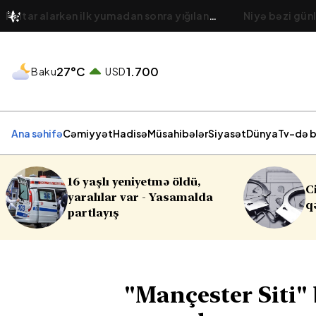
Paltar alarkən ilk yumadan sonra yığılan
Niyə bəzi günl
parçaları necə tanıyaq?
Bədən yorğunl
27°C
1.700
Baku
USD
Ana səhifə
Cəmiyyət
Hadisə
Müsahibələr
Siyasət
Dünya
Tv-də b
Cinayət işləri ilə bağlı vacib
a
qərar
"Mançester Siti" 