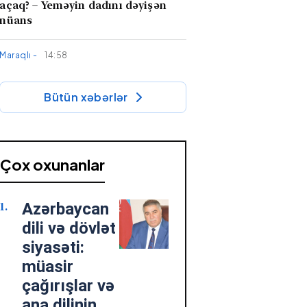
açaq? – Yeməyin dadını dəyişən
nüans
Maraqlı -
14:58
​Soyuducudan gələn o qəribə qoxu:
Evdəki hansı ərzaq sakitcə xarab
Bütün xəbərlər
olur?
Maraqlı -
14:24
​Təzə tanış olduğumuz adamın
Çox oxunanlar
adını 5 saniyəyə unutmamaq üçün
nə etməli?
Azərbaycan
Cəmiyyət -
14:20
dili və dövlət
Zahid Oruc: "Ruben Vardanyan
siyasəti:
xeyriyyəçi yox, yeni işğal
müasir
layihəsinin icraçısı idi"...
çağırışlar və
ana dilinin
Tibb -
12:32