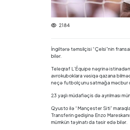
2184
İngiltərə təmsilçisi “Çelsi”nin fran
bilər.
Teleqraf L’Équipe nəşrinə istinadən
avrokuboklara vəsiqə qazana bilmədi
neçə futbolçunu satmağa məcbur ol
23 yaşlı müdafiəçis də ayrılması mü
Qyusto ilə “Mançester Siti” maraqla
Transferin gedişinə Enzo Mareskanı
mümkün təyinatı da təsir edə bilər.