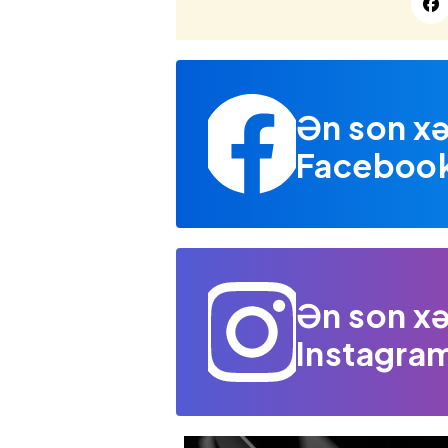
Ən son xə
Facebook 
Ən son xə
Instagram