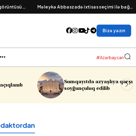
 görüntüsü
Məleykə Abbaszadə ixtisas seçimi ilə bağlı
danışdı - Yaxın günlərdə...
Bizə yazın
#Azərbaycan
 azyaşlıya qarşı
Rəsmi Bakıdan İsrailə
q edilib
reaksiya:
Qəbuledilməzd
edaktordan