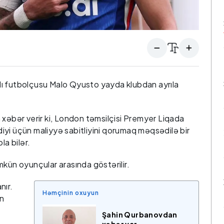
salı futbolçusu Malo Qyusto yayda klubdan ayrıla
 xəbər verir ki, London təmsilçisi Premyer Liqada
yi üçün maliyyə sabitliyini qorumaq məqsədilə bir
a bilər.
mkün oyunçular arasında göstərilir.
nır.
Həmçinin oxuyun
n
Şahin Qurbanovdan