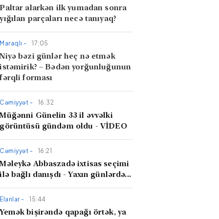
Paltar alarkən ilk yumadan sonra
yığılan parçaları necə tanıyaq?
Maraqlı -
17:05
Niyə bəzi günlər heç nə etmək
istəmirik? – Bədən yorğunluğunun
fərqli forması
Cəmiyyət -
16:32
Müğənni Günelin 33 il əvvəlki
görüntüsü gündəm oldu - VİDEO
Cəmiyyət -
16:21
Məleykə Abbaszadə ixtisas seçimi
ilə bağlı danışdı - Yaxın günlərdə...
Elanlar -
15:44
​Yemək bişirəndə qapağı örtək, ya