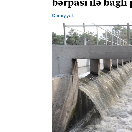
bərpası ilə bağlı
Cəmiyyət
Siyəzəndə
Ağdərədə m
avtoxuliqanlıq edən iki
hadisəsi baş
sürücü saxlanılıb