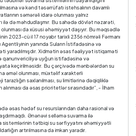
bu tədbirlər suvarma sistemlərinin dayanıqlığını
ldılmasına və kənd təsərrüfatı istehsalının davamlı
yatlarının səmərəli idarə olunması yalnız
arı ilə də məhdudlaşmır. Bu sahədə dövlət nəzarəti,
t olunması da xüsusi əhəmiyyət daşıyır. Bu məqsədlə
in 2023-cü il 17 noyabr tarixli 2356 nömrəli Fərmanı
 Agentliyinin yanında Suların İstifadəsinə və
i yaradılmışdır. Xidmətin əsas fəaliyyət istiqaməti
ə qanunvericiliyə uyğun istifadəsinə və
yata keçirilməsidir. Bu çərçivədə mənbələrdən su
na əməl olunması, müxtəlif xarakterli
tarazlığın saxlanılması, su limitlərinə dəqiqliklə
n alınması da əsas prioritetlər sırasındadır”, - İlham
ədə əsas hədəf su resurslarından daha rasional və
alaşdırmaqdı. Ənənəvi selləmə suvarma ilə
istemlərinin tətbiqi su sərfiyyatını əhəmiyyətli
rlığın artırılmasına da imkan yaradır.