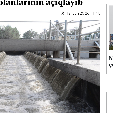
 planlarının açıqlayıb
12 İyun 2026, 11:45
ina
Neft qiymətləri 5 %-dən
 verib
çox aşağı düşüb