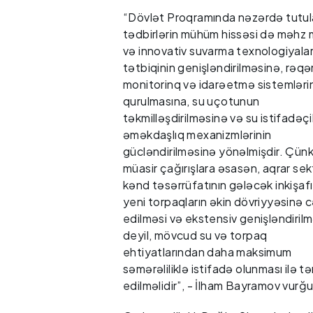
“Dövlət Proqramında nəzərdə tutu
tədbirlərin mühüm hissəsi də məhz 
və innovativ suvarma texnologiyalar
tətbiqinin genişləndirilməsinə, rəq
monitorinq və idarəetmə sistemləri
qurulmasına, su uçotunun
təkmilləşdirilməsinə və su istifadəçil
əməkdaşlıq mexanizmlərinin
gücləndirilməsinə yönəlmişdir. Çünk
müasir çağırışlara əsasən, aqrar sek
kənd təsərrüfatının gələcək inkişafı
yeni torpaqların əkin dövriyyəsinə c
edilməsi və ekstensiv genişləndirilm
deyil, mövcud su və torpaq
ehtiyatlarından daha maksimum
səmərəliliklə istifadə olunması ilə t
edilməlidir”, - İlham Bayramov vurğu