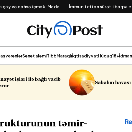
na çay və qəhvə içmək: Mədə
İmmuniteti ən sürətli bərpa e
lığını pozan vərdiş
Qışa hazırlıq üçün təbii məhsu
aş verənlər
Sənət aləmi
Tibb
Maraqlı
İqtisadiyyat
Hüquq
18+
İdman
Sumqay
Sabahın havası açıqlanıb
soyğun
R
trukturunun təmir-