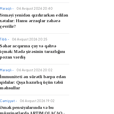
Maraqlı -
06 Avqust 2026 20:40
Yeməyi yenidən qızdırarkən edilən
xətalar: Hansı ərzaqlar zəhərə
çevrilir?
Tibb -
06 Avqust 2026 20:25
​Səhər acqarına çay və qəhvə
içmək: Mədə şirəsinin tarazlığını
pozan vərdiş
Maraqlı -
06 Avqust 2026 20:02
İmmuniteti ən sürətli bərpa edən
qidalar: Qışa hazırlıq üçün təbii
məhsullar
Cəmiyyət -
06 Avqust 2026 19:02
Əmək pensiyalarında və bu
müavinətlərdə ARTIM OLACAQ -