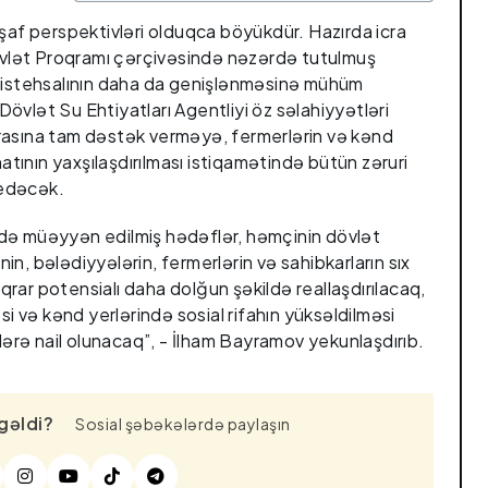
i
işaf perspektivləri olduqca böyükdür. Hazırda icra
Dövlət Proqramı çərçivəsində nəzərdə tutulmuş
ı istehsalının daha da genişlənməsinə mühüm
övlət Su Ehtiyatları Agentliyi öz səlahiyyətləri
rasına tam dəstək verməyə, fermerlərin və kənd
natının yaxşılaşdırılması istiqamətində bütün zəruri
 edəcək.
də müəyyən edilmiş hədəflər, həmçinin dövlət
inin, bələdiyyələrin, fermerlərin və sahibkarların sıx
rar potensialı daha dolğun şəkildə reallaşdırılacaq,
si və kənd yerlərində sosial rifahın yüksəldilməsi
rə nail olunacaq”, - İlham Bayramov yekunlaşdırıb.
gəldi?
Sosial şəbəkələrdə paylaşın