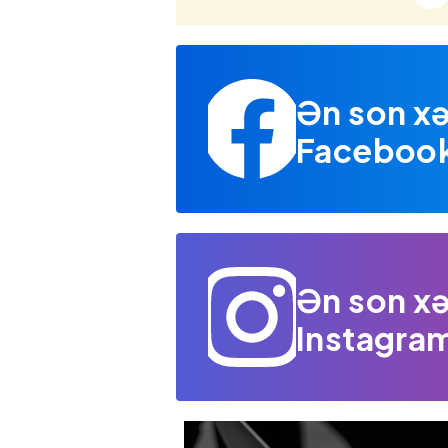
Ən son xə
Facebook 
Ən son xə
Instagram