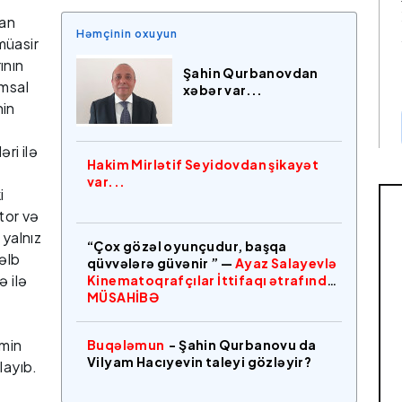
lan
Həmçinin oxuyun
müasir
ının
Şahin Qurbanovdan
əmsal
xəbər var...
nin
əri ilə
Hakim Mirlətif Seyidovdan şikayət
var...
i
tor və
 yalnız
“Çox gözəl oyunçudur, başqa
əlb
qüvvələrə güvənir ” —
Ayaz Salayevlə
ə ilə
Kinematoqrafçılar İttifaqı ətrafında
MÜSAHİBƏ
əmin
Buqələmun
- Şahin Qurbanovu da
Vilyam Hacıyevin taleyi gözləyir?
layıb.