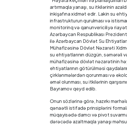
“Həyata keçirilən və planlaşdırılan 
artırmaqla yanaşı, su itkilərinin aza
inkişafına xidmət edir. Lakin su ehti
infrastrukturun qurulması və istism
monitorinq və qanunvericiliyə riayə
Azərbaycan Respublikası Prezidentin
ilə Azərbaycan Dövlət Su Ehtiyatları
Mühafizəsinə Dövlət Nəzarəti Xidmət
su ehtiyatlarının düzgün, səmərəli v
mühafizəsinə dövlət nəzarətinin hə
ehtiyatlarının götürülməsi qaydaları
çirklənmələrdən qorunması və ekoloji 
əməl olunması, su itkilərinin qarşısını
Bayramov qeyd edib.
Onun sözlərinə görə, hazırkı mərhəl
qənaətli istifadə prinsiplərini form
müqayisədə damcı və pivot suvarma s
dərəcədə azaltmaqla yanaşı məhsulda