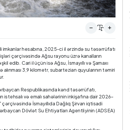
ili imkanlar hesabına, 2025-ci il ərzində su təsərrüfatı
 işləri çərçivəsində Ağsu rayonu üzrə kanalların
şkil edib. Cari il üçün isə Ağsu, İsmayıllı və Şamaxı
ə alınması 3,9 kilometr, subartezian quyularının təmiri
r.
zərbaycan Respublikasında kənd təsərrüfatı,
ın istehsalı və emalı sahələrinin inkişafına dair 2026–
çərçivəsində İsmayıllıda Dağlıq Şirvan iqtisadi
ərbaycan Dövlət Su Ehtiyatları Agentliyinin (ADSEA)
.