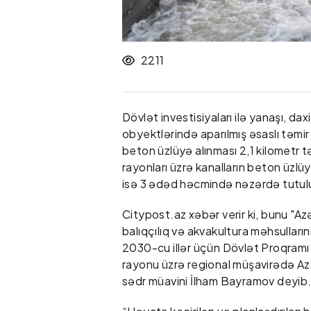
2211
Dövlət investisiyaları ilə yanaşı, dax
obyektlərində aparılmış əsaslı təmir
beton üzlüyə alınması 2,1 kilometr tə
rayonları üzrə kanalların beton üzlüy
isə 3 ədəd həcmində nəzərdə tutulu
Citypost.az xəbər verir ki, bunu "A
balıqçılıq və akvakultura məhsulların
2030-cu illər üçün Dövlət Proqramı” 
rayonu üzrə regional müşavirədə Az
sədr müavini İlham Bayramov deyib