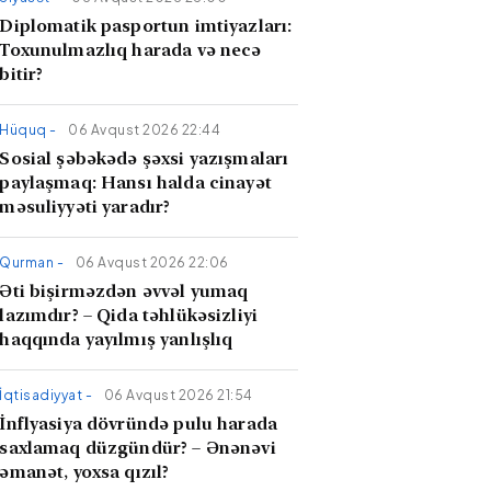
Diplomatik pasportun imtiyazları:
Toxunulmazlıq harada və necə
bitir?
Hüquq -
06 Avqust 2026 22:44
Sosial şəbəkədə şəxsi yazışmaları
paylaşmaq: Hansı halda cinayət
məsuliyyəti yaradır?
Qurman -
06 Avqust 2026 22:06
Əti bişirməzdən əvvəl yumaq
lazımdır? – Qida təhlükəsizliyi
haqqında yayılmış yanlışlıq
İqtisadiyyat -
06 Avqust 2026 21:54
İnflyasiya dövründə pulu harada
saxlamaq düzgündür? – Ənənəvi
əmanət, yoxsa qızıl?