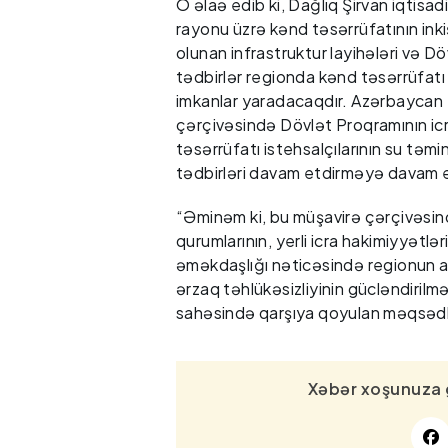
O əlaə edib ki, Dağlıq Şirvan iqtisad
rayonu üzrə kənd təsərrüfatının ink
olunan infrastruktur layihələri və 
tədbirlər regionda kənd təsərrüfat
imkanlar yaradacaqdır. Azərbaycan D
çərçivəsində Dövlət Proqramının ic
təsərrüfatı istehsalçılarının su təmi
tədbirləri davam etdirməyə davam
“Əminəm ki, bu müşavirə çərçivəsin
qurumlarının, yerli icra hakimiyyətlər
əməkdaşlığı nəticəsində regionun aq
ərzaq təhlükəsizliyinin gücləndirilmə
sahəsində qarşıya qoyulan məqsədlə
Xəbər xoşunuza 