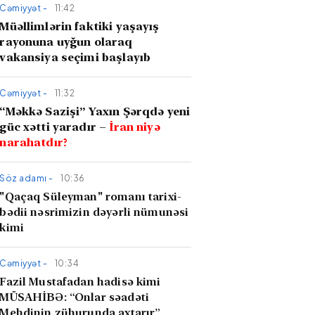
Cəmiyyət -
11:42
Müəllimlərin faktiki yaşayış
rayonuna uyğun olaraq
vakansiya seçimi başlayıb
Cəmiyyət -
11:32
“Məkkə Sazişi” Yaxın Şərqdə yeni
güc xətti yaradır –
İran niyə
narahatdır?
Söz adamı -
10:36
"Qaçaq Süleyman" romanı tarixi-
bədii nəsrimizin dəyərli nümunəsi
kimi
Cəmiyyət -
10:34
Fazil Mustafadan hadisə kimi
MÜSAHİBƏ: “Onlar səadəti
Mehdinin zühurunda axtarır”