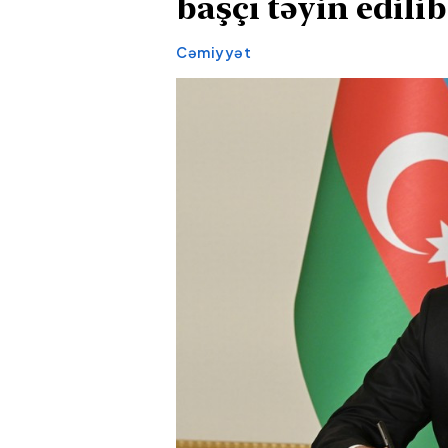
başçı təyin edili
Cəmiyyət
Rusiyanın iki neft emalı
Müəllimlərin
zavoduna dron hücumu
yaşayış ray
olub, güclü yanğın
olaraq vakan
başlayıb
başlayıb