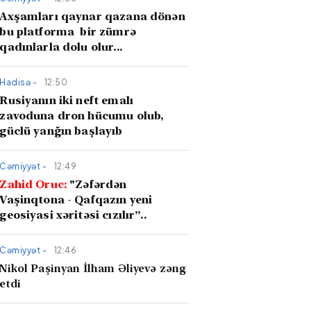
Axşamları qaynar qazana dönən
bu platforma bir zümrə
qadınlarla dolu olur...
Hadisə -
12:50
Rusiyanın iki neft emalı
zavoduna dron hücumu olub,
güclü yanğın başlayıb
Cəmiyyət -
12:49
Zahid Oruc:
"Zəfərdən
Vaşinqtona - Qafqazın yeni
geosiyasi xəritəsi cızılır”..
Cəmiyyət -
12:46
Nikol Paşinyan İlham Əliyevə zəng
etdi