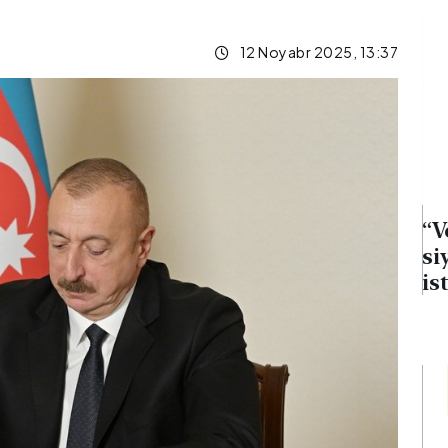
b
12 Noyabr 2025, 13:37
 faktiki
“Veteranlara qayğı dövlət
onuna uyğun
siyasətinin əsas
siya seçimi
istiqamətlərindən
biridir” mövzusunda
tədbir keçirilib