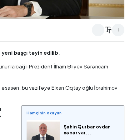
yeni başçı təyin edilib.
ununla bağlı Prezident İlham Əliyev Sərəncam
ə əsasən, bu vəzifəyə Elxan Oqtay oğlu İbrahimov
ı
Həmçinin oxuyun
v
Şahin Qurbanovdan
xəbər var...