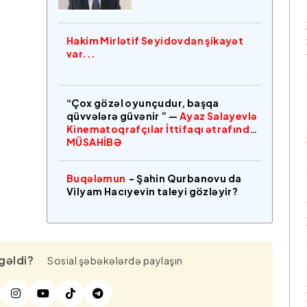
Hakim Mirlətif Seyidovdan şikayət
var...
“Çox gözəl oyunçudur, başqa
qüvvələrə güvənir ” —
Ayaz Salayevlə
Kinematoqrafçılar İttifaqı ətrafında
MÜSAHİBƏ
Buqələmun
- Şahin Qurbanovu da
Vilyam Hacıyevin taleyi gözləyir?
gəldi?
Sosial şəbəkələrdə paylaşın