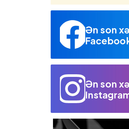
Ən son xə
Facebook 
Ən son xə
Instagram