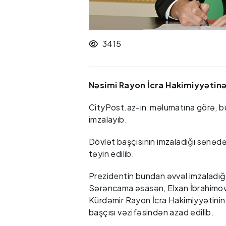
3415
Nəsimi Rayon İcra Hakimiyyətinə 
CityPost.az-ın məlumatına görə, b
imzalayıb.
Dövlət başçısının imzaladığı sənəd
təyin edilib.
Prezidentin bundan əvvəl imzaladığ
Sərəncama əsasən, Elxan İbrahimo
Kürdəmir Rayon İcra Hakimiyyətinin
başçısı vəzifəsindən azad edilib.