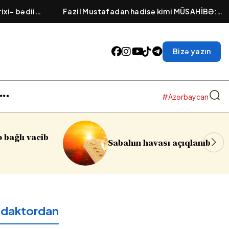
ixi- bədii
Fazil Mustafadan hadisə kimi MÜSAHİBƏ:
imi
“Onlar səadəti Mehdinin zühurunda axtarır”
Bizə yazın
#Azərbaycan
Sumqayıtda azyaşlıy
n havası açıqlanıb
soyğunçuluq edilib
edaktordan