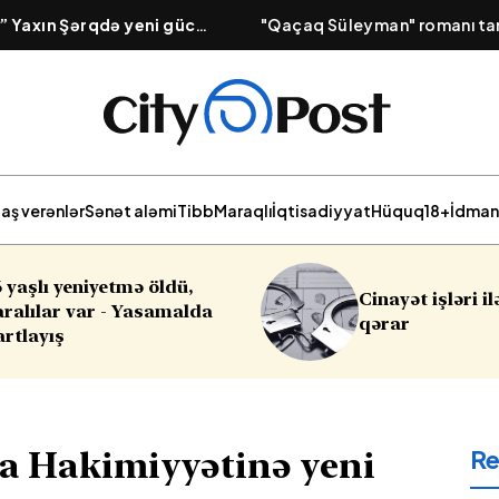
” Yaxın Şərqdə yeni güc
"Qaçaq Süleyman" romanı tar
–
İran niyə narahatdır?
nəsrimizin dəyərli nümunəsi k
aş verənlər
Sənət aləmi
Tibb
Maraqlı
İqtisadiyyat
Hüquq
18+
İdman
Cinayət işləri ilə bağlı vacib
Sabahı
qərar
R
a Hakimiyyətinə yeni