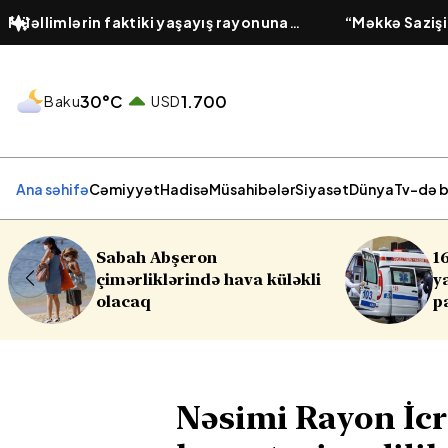
Müəllimlərin faktiki yaşayış rayonuna
“Məkkə Sazişi
uyğun olaraq vakansiya seçimi başlayıb
xətti yaradır 
30°C
1.700
Baku
USD
Ana səhifə
Cəmiyyət
Hadisə
Müsahibələr
Siyasət
Dünya
Tv-də b
16 yaşlı yeniyetmə öldü,
küləkli
yaralılar var - Yasamalda
partlayış
Nəsimi Rayon İcr