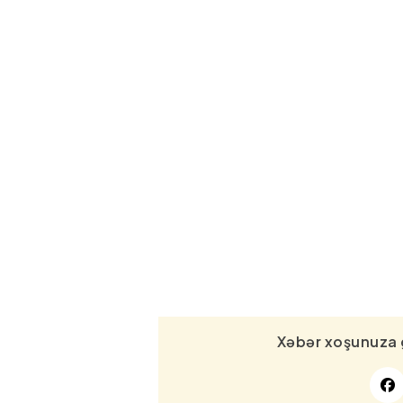
Xəbər xoşunuza 