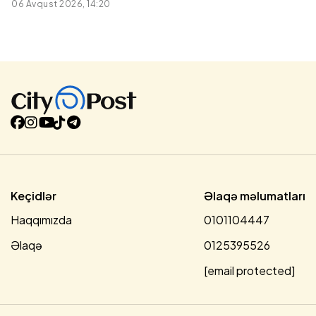
06 Avqust 2026, 14:20
biznesmen, xeyriyyəçi və ya siyasi fəalın həyat yolu kimi
nəzərdən keçirilə bilməzdi. Çoxmilyardlıq sərvətə malik
erməni iş adamının fəaliyyəti, Rusiya maliyyə elitası, ofşor
kapital şəbəkələri, erməni diaspor institutları, Qərbdə
yaradılan filantrop obrazı və Azərbaycan torpaqlarında
uzun illər hökm sürən işğala son qoyulması ərəfəsində
qanunsuz separatçı idarəetməni qorumağa göndərilməsi
mürəkkəb hərbi-siyasi əməliyyat kimi
qiymətləndirilməlidir. 2022-ci ildə Rusiya vətəndaşlığından
imtina qərarı ilə onun Qarabağa gəlməsi və qısa müddət
sonra qanunsuz rejimin “dövlət naziri” vəzifəsini tutması
təsadüfi humanitar seçim adlandırıla bilməzdi. Vardanyan
qapalı bölgəyə...
Keçidlər
Əlaqə məlumatları
Haqqımızda
0101104447
Əlaqə
0125395526
[email protected]