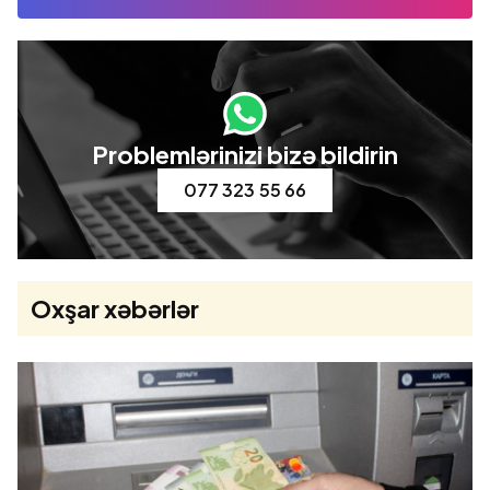
Problemlərinizi bizə bildirin
077 323 55 66
Oxşar xəbərlər