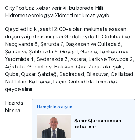
CityPost.az xəbər verir ki, bu barədə Milli
Hidrometeorologiya Xidməti məlumat yayıb.
Qeyd edilib ki, saat 12:00-a olan məlumata əsasən,
düşən yağıntının miqdarı Gədəbəydə 11, Ordubad və
Naxçıvanda 8, Şərurda 7, Daşkəsən və Culfada 6,
Şəmkir və Şahbuzda 5, Göygöl, Gəncə, Lənkəran və
Yardımlıda 4, Sədərəkdə 3, Astara, Lerik və Tovuzda 2,
Ağstafa, Goranboy, Balakən, Qax, Zaqatala, Şəki,
Quba, Qusar, Şahdağ, Sabirabad, Biləsuvar, Cəlilabad,
Naftalan, Kəlbəcər, Laçın, Qubadlıda 1 mm-dək
qeydə alınır.
Hazırda
Həmçinin oxuyun
bir sıra
Şahin Qurbanovdan
xəbər var...