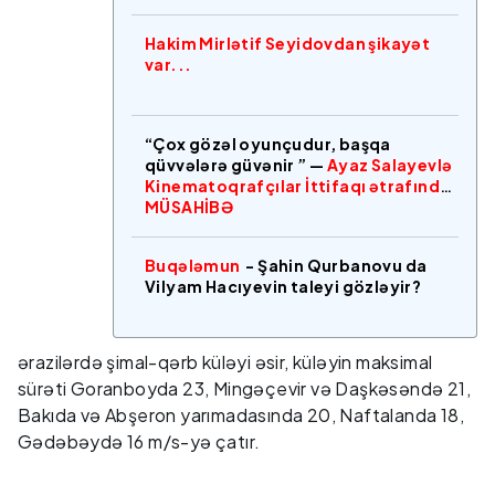
Hakim Mirlətif Seyidovdan şikayət
var...
“Çox gözəl oyunçudur, başqa
qüvvələrə güvənir ” —
Ayaz Salayevlə
Kinematoqrafçılar İttifaqı ətrafında
MÜSAHİBƏ
Buqələmun
- Şahin Qurbanovu da
Vilyam Hacıyevin taleyi gözləyir?
ərazilərdə şimal-qərb küləyi əsir, küləyin maksimal
sürəti Goranboyda 23, Mingəçevir və Daşkəsəndə 21,
Bakıda və Abşeron yarımadasında 20, Naftalanda 18,
Gədəbəydə 16 m/s-yə çatır.