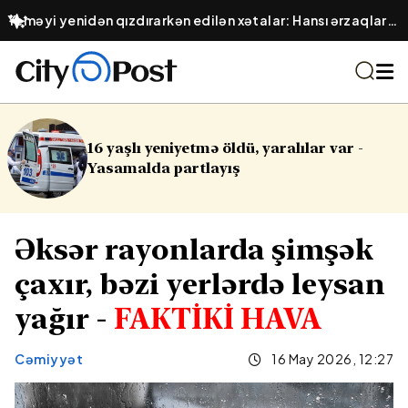
Yeməyi yenidən qızdırarkən edilən xətalar: Hansı ərzaqlar
zəhərə çevrilir?
ldü, yaralılar var -
Cinayət işləri ilə ba
ış
Əksər rayonlarda şimşək
çaxır, bəzi yerlərdə leysan
yağır -
FAKTİKİ HAVA
Cəmiyyət
16 May 2026, 12:27