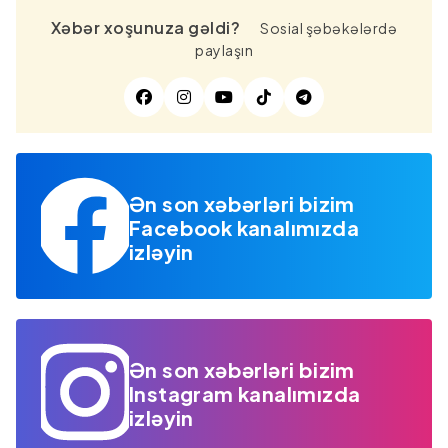
Xəbər xoşunuza gəldi?
Sosial şəbəkələrdə
paylaşın
Ən son xəbərləri bizim
Facebook kanalımızda
izləyin
Ən son xəbərləri bizim
Instagram kanalımızda
izləyin