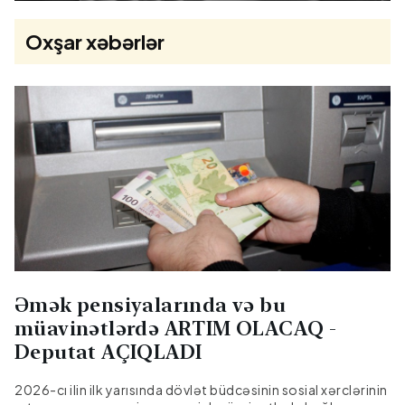
Oxşar xəbərlər
Əmək pensiyalarında və bu
müavinətlərdə ARTIM OLACAQ -
Deputat AÇIQLADI
2026-cı ilin ilk yarısında dövlət büdcəsinin sosial xərclərinin