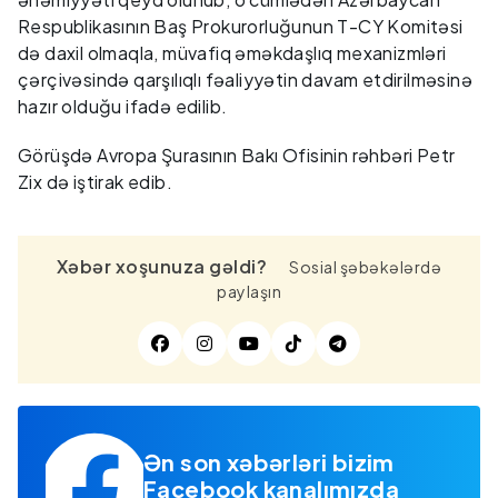
Respublikasının Baş Prokurorluğunun T-CY Komitəsi
də daxil olmaqla, müvafiq əməkdaşlıq mexanizmləri
çərçivəsində qarşılıqlı fəaliyyətin davam etdirilməsinə
hazır olduğu ifadə edilib.
Görüşdə Avropa Şurasının Bakı Ofisinin rəhbəri Petr
Zix də iştirak edib.
Xəbər xoşunuza gəldi?
Sosial şəbəkələrdə
paylaşın
Ən son xəbərləri bizim
Facebook kanalımızda