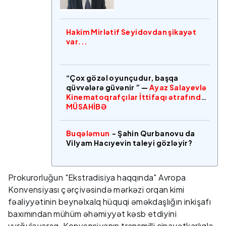
Hakim Mirlətif Seyidovdan şikayət
var...
“Çox gözəl oyunçudur, başqa
qüvvələrə güvənir ” —
Ayaz Salayevlə
Kinematoqrafçılar İttifaqı ətrafında
MÜSAHİBƏ
Buqələmun
- Şahin Qurbanovu da
Vilyam Hacıyevin taleyi gözləyir?
Prokurorluğun "Ekstradisiya haqqında" Avropa
Konvensiyası çərçivəsində mərkəzi orqan kimi
fəaliyyətinin beynəlxalq hüquqi əməkdaşlığın inkişafı
baxımından mühüm əhəmiyyət kəsb etdiyini
vurğulayaraq, Konvensiyanın transmilli cinayətkarlıqla