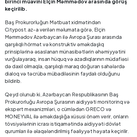
birinci müavini Elçin Məmmədov arasında görüş
keçirilib.
Baş Prokurorluğun Mətbuat xidmətindən
Citypost.az-a verilən məlumata görə, Elçin
Məmmədov Azərbaycan ilə Avropa Şurası arasında
qarşılıqlı hörmət və konstruktiv əməkdaşlıq
prinsiplərinə əsaslanan münasibətlərin əhəmiyyətini
vurğulayaraq, insan hüquq və azadlıqlarının müdafiəsi
də daxil olmaqla, qarşılıqlı maraq doğuran sahələrdə
dialoq və təcrübə mübadiləsinin faydalı olduğunu
bildirib.
Qeyd olunub ki, Azərbaycan Respublikasının Baş
Prokurorluğu Avropa Şurasının aidiyyəti monitorinq və
ekspert mexanizmləri, o cümlədən GRECO və
MONEYVAL ilə əməkdaşlığa xüsusi önəm verir, onların
tövsiyələrinin icrası istiqamətində aidiyyəti dövlət
qurumları ilə əlaqələndirilmiş fəaliyyət həyata keçirilir.