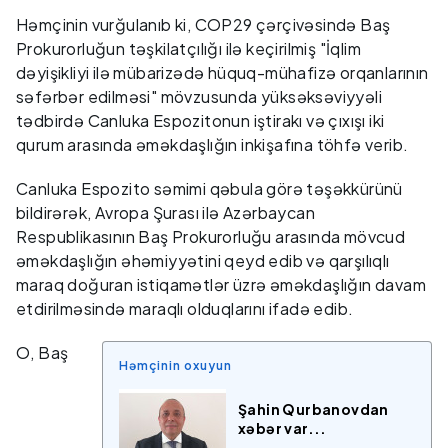
Həmçinin vurğulanıb ki, COP29 çərçivəsində Baş
Prokurorluğun təşkilatçılığı ilə keçirilmiş "İqlim
dəyişikliyi ilə mübarizədə hüquq-mühafizə orqanlarının
səfərbər edilməsi" mövzusunda yüksəksəviyyəli
tədbirdə Canluka Espozitonun iştirakı və çıxışı iki
qurum arasında əməkdaşlığın inkişafına töhfə verib.
Canluka Espozito səmimi qəbula görə təşəkkürünü
bildirərək, Avropa Şurası ilə Azərbaycan
Respublikasının Baş Prokurorluğu arasında mövcud
əməkdaşlığın əhəmiyyətini qeyd edib və qarşılıqlı
maraq doğuran istiqamətlər üzrə əməkdaşlığın davam
etdirilməsində maraqlı olduqlarını ifadə edib.
O, Baş
Həmçinin oxuyun
Şahin Qurbanovdan
xəbər var...