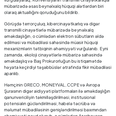
mübarizədə əsas beynəlxalq hüquqi alətlərdən biri
olaraq aktuallığını qoruduğunu bildirib.
Görüşdə terrorçuluq, kibercinayətkarlıq və digər
transmilli cinayətlərlə mübarizədə beynəlxalq
əməkdaşlığın, o cümlədən elektron sübutların əldə
edilməsi və mübadiləsi sahəsində müasir hüquqi
mexanizmlərin tətbiqinin əhəmiyyəti vurğulanıb. Eyni
zamanda, ekoloji cinayətlərlə mübarizə sahəsində
əməkdaşlıq və Baş Prokurorluğun bu istiqamətdə
həyata keçirdiyi təşəbbüslər ətrafında fikir mübadiləsi
aparılıb.
Həmçinin GRECO, MONEYVAL, CCPE və Avropa
Şurasının digər aidiyyəti platformaları ilə əməkdaşlığın
qanunvericiliyin təkmilləşdirilməsi, institusional
potensialın gücləndirilməsi, habelə təcrübə və
məlumat mübadiləsinin genişləndirilməsi baxımından
əhəmiyyəti qeyd olunub, o cümlədən Azərbaycan