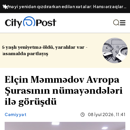
Yeməyi yenidən qızdırarkən edilən xətalar: Hansı ərzaqlar
zəhərə çevrilir?
 -
Cinayət işləri ilə bağlı vacib qərar
Elçin Məmmədov Avropa
Şurasının nümayəndələri
ilə görüşdü
Cəmiyyət
08 İyul 2026, 11:41