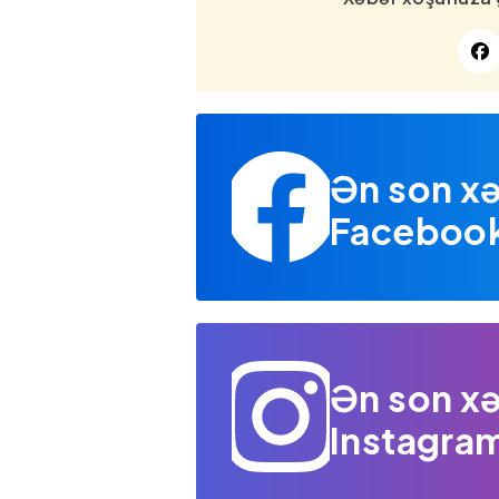
Ən son xə
Facebook 
Ən son xə
Instagram