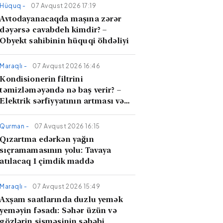
Hüquq -
07 Avqust 2026 17:19
Avtodayanacaqda maşına zərər
dəyərsə cavabdeh kimdir? –
Obyekt sahibinin hüquqi öhdəliyi
Maraqlı -
07 Avqust 2026 16:46
Kondisionerin filtrini
təmizləməyəndə nə baş verir? –
Elektrik sərfiyyatının artması və
hava keyfiyyəti
Qurman -
07 Avqust 2026 16:15
Qızartma edərkən yağın
sıçramamasının yolu: Tavaya
atılacaq 1 çimdik maddə
Maraqlı -
07 Avqust 2026 15:49
Axşam saatlarında duzlu yemək
yeməyin fəsadı: Səhər üzün və
gözlərin şişməsinin səbəbi