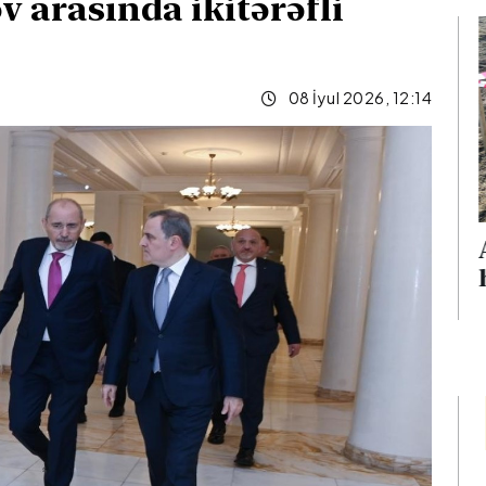
arasında ikitərəfli
08 İyul 2026, 12:14
Ağdərədə mina
nlıq edən iki
hadisəsi baş verib
xlanılıb