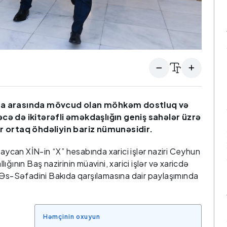
iya arasında mövcud olan möhkəm dostluq və
əcə də ikitərəfli əməkdaşlığın geniş sahələr üzrə
ir ortaq öhdəliyin bariz nümunəsidir.
baycan XİN-in “X” hesabında xarici işlər naziri Ceyhun
ğının Baş nazirinin müavini, xarici işlər və xaricdə
 Əs-Səfadini Bakıda qarşılamasına dair paylaşımında
Həmçinin oxuyun