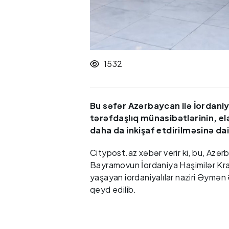
1532
Bu səfər Azərbaycan ilə İordan
tərəfdaşlıq münasibətlərinin, el
daha da inkişaf etdirilməsinə da
Citypost.az xəbər verir ki, bu, Azər
Bayramovun İordaniya Haşimilər Krallı
yaşayan iordaniyalılar naziri Əymən
qeyd edilib.