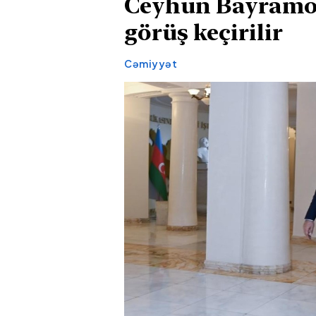
Ceyhun Bayramov 
görüş keçirilir
Cəmiyyət
Bakıda futbol
Siyəzəndə
meydançasında meyit
avtoxuliqa
tapılıb
sürücü sa