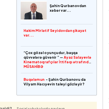
Şahin Qurbanovdan
xəbər var...
Hakim Mirlətif Seyidovdan şikayət
var...
“Çox gözəl oyunçudur, başqa
qüvvələrə güvənir ” —
Ayaz Salayevlə
Kinematoqrafçılar İttifaqı ətrafında
MÜSAHİBƏ
Buqələmun
- Şahin Qurbanovu da
Vilyam Hacıyevin taleyi gözləyir?
gəldi?
Sosial şəbəkələrdə paylaşın