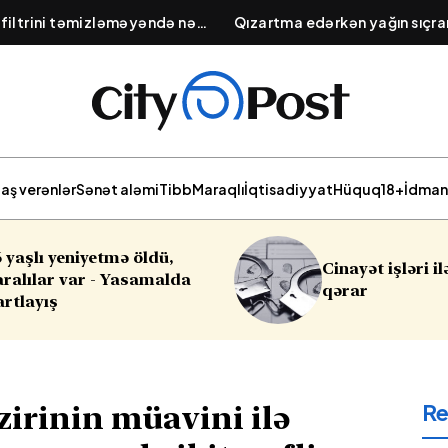
 filtrini təmizləməyəndə nə
Qızartma edərkən yağın sıçr
ektrik sərfiyyatının artması və
yolu: Tavaya atılacaq 1 çim
ti
aş verənlər
Sənət aləmi
Tibb
Maraqlı
İqtisadiyyat
Hüquq
18+
İdman
Cinayət işləri ilə bağlı vacib
qərar
R
zirinin müavini ilə