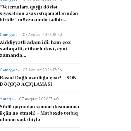
“Veteranlara qayğı dövlət
siyasətinin əsas istiqamətlərindən
biridir” mövzusunda tədbir
keçirilib
Cəmiyyət -
07 Avqust 2026 18:43
Ziddiyyətli adam idi: həm çox
sədaqətli, etibarlı dost, eyni
zamanda...
Cəmiyyət -
07 Avqust 2026 17:56
Rəşad Dağlı azadlığa çıxır? – SON
DƏQİQƏ AÇIQLAMASI
Maraqlı -
07 Avqust 2026 17:40
Südü qaynadan zaman daşmaması
üçün nə etməli? – Mətbəxdə tətbiq
olunan sadə hiylə