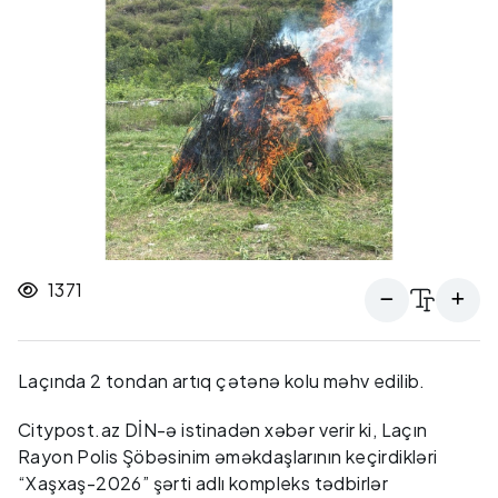
1371
Laçında 2 tondan artıq çətənə kolu məhv edilib.
Citypost.az DİN-ə istinadən xəbər verir ki, Laçın
Rayon Polis Şöbəsinim əməkdaşlarının keçirdikləri
“Xaşxaş-2026” şərti adlı kompleks tədbirlər