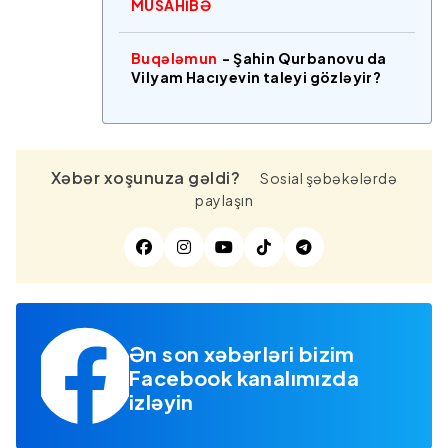
MÜSAHİBƏ
Buqələmun
- Şahin Qurbanovu da
Vilyam Hacıyevin taleyi gözləyir?
Xəbər xoşunuza gəldi?
Sosial şəbəkələrdə
paylaşın
Ən son xəbərləri bizim
Facebook kanalımızda
izləyin