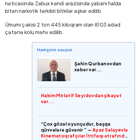
nəticəsində Zabux kəndi ərazisində yabanı halda
bitən narkotik tərkibli bitkilər aşkar edilib.
Ümumi çəkisi 2 ton 445 kiloqram olan 8103 ədəd
çətənə kolu məhv edilib.
Həmçinin oxuyun
Şahin Qurbanovdan
xəbər var...
Hakim Mirlətif Seyidovdan şikayət
var...
“Çox gözəl oyunçudur, başqa
qüvvələrə güvənir ” —
Ayaz Salayevlə
Kinematoqrafçılar İttifaqı ətrafında