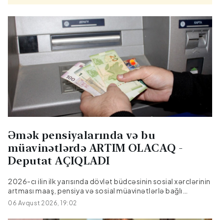
Əmək pensiyalarında və bu
müavinətlərdə ARTIM OLACAQ -
Deputat AÇIQLADI
2026-cı ilin ilk yarısında dövlət büdcəsinin sosial xərclərinin
artması maaş, pensiya və sosial müavinətlərlə bağlı
gözləntiləri yenidən aktuallaşdırıb. Sosial sahəyə ayrılan
06 Avqust 2026, 19:02
vəsaitin artırılması əhalinin rifahının yaxşılaşdırılmasına
yönəlmiş siyasətin davamı kimi qiymətləndirilsə də, ilin