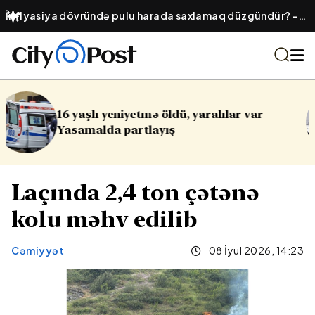
İnflyasiya dövründə pulu harada saxlamaq düzgündür? –
Ənənəvi əmanət, yoxsa qızıl?
ralılar var -
Cinayət işləri ilə bağlı va
Laçında 2,4 ton çətənə
kolu məhv edilib
Cəmiyyət
08 İyul 2026, 14:23