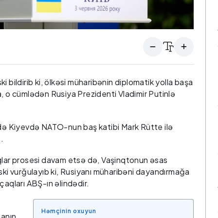
 bildirib ki, ölkəsi müharibənin diplomatik yolla başa
a, o cümlədən Rusiya Prezidenti Vladimir Putinlə
ədə Kiyevdə NATO-nun baş katibi Mark Rütte ilə
.
ıqlar prosesi davam etsə də, Vaşinqtonun əsas
nski vurğulayıb ki, Rusiyanı müharibəni dayandırmağa
çaqları ABŞ-ın əlindədir.
Həmçinin oxuyun
anın