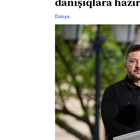
danışıqlara hazır
Dünya
Bakıda futbol
Siyəzəndə
meydançasında meyit
avtoxuliqanl
tapılıb
sürücü saxla