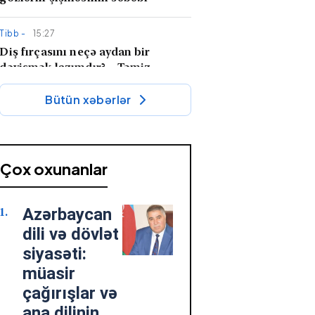
Tibb -
15:27
Diş fırçasını neçə aydan bir
dəyişmək lazımdır? – Təmiz
görünən fırçada toplanan
mikroskopik təhlükə
Bütün xəbərlər
Cəmiyyət -
15:01
"Müharibədə qalib gəlmiş
Prezident İlham Əliyev sülhü də
Çox oxunanlar
qazandı" —
Deputat Zaur
Şükürov
Cəmiyyət -
14:59
Azərbaycan
Köhnə qızıl zinət əşyalarını
dili və dövlət
satarkən diqqət edilməli nüanslar
siyasəti:
müasir
Maraqlı -
14:30
çağırışlar və
Paltar ütüləyərkən altına
alüminium folqa qoymaq: İkiqat
ana dilinin