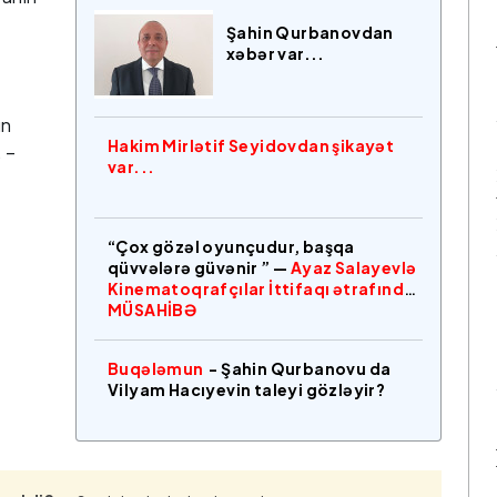
Şahin Qurbanovdan
xəbər var...
ün
Hakim Mirlətif Seyidovdan şikayət
 –
var...
“Çox gözəl oyunçudur, başqa
qüvvələrə güvənir ” —
Ayaz Salayevlə
Kinematoqrafçılar İttifaqı ətrafında
MÜSAHİBƏ
Buqələmun
- Şahin Qurbanovu da
Vilyam Hacıyevin taleyi gözləyir?