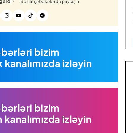
gəldi?
Sosial şəbəkələrdə paylaşın
bərləri bizim
kanalımızda izləyin
bərləri bizim
 kanalımızda izləyin