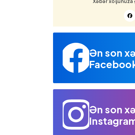
Xəbər xoşunuza 
Ən son xə
Facebook 
Ən son xə
Instagram