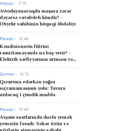
Hüquq -
17:19
Avtodayanacaqda maşına zərər
dəyərsə cavabdeh kimdir? –
Obyekt sahibinin hüquqi öhdəliyi
Maraqlı -
16:46
Kondisionerin filtrini
təmizləməyəndə nə baş verir? –
Elektrik sərfiyyatının artması və
hava keyfiyyəti
Qurman -
16:15
Qızartma edərkən yağın
sıçramamasının yolu: Tavaya
atılacaq 1 çimdik maddə
Maraqlı -
15:49
Axşam saatlarında duzlu yemək
yeməyin fəsadı: Səhər üzün və
gözlərin şişməsinin səbəbi