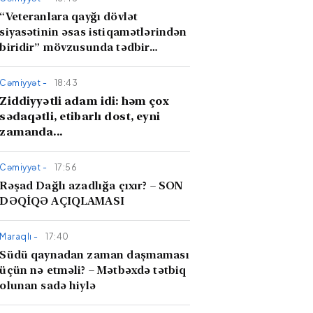
“Veteranlara qayğı dövlət
siyasətinin əsas istiqamətlərindən
biridir” mövzusunda tədbir
keçirilib
Cəmiyyət -
18:43
Ziddiyyətli adam idi: həm çox
sədaqətli, etibarlı dost, eyni
zamanda...
Cəmiyyət -
17:56
Rəşad Dağlı azadlığa çıxır? – SON
DƏQİQƏ AÇIQLAMASI
Maraqlı -
17:40
Südü qaynadan zaman daşmaması
üçün nə etməli? – Mətbəxdə tətbiq
olunan sadə hiylə