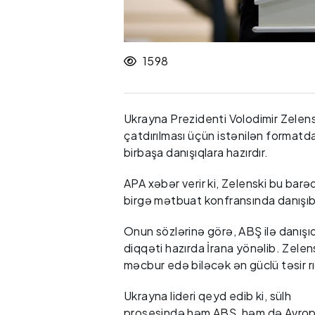
1598
Ukrayna Prezidenti Volodimir Zelenski
çatdırılması üçün istənilən formatd
birbaşa danışıqlara hazırdır.
APA xəbər verir ki, Zelenski bu bar
birgə mətbuat konfransında danışıb
Onun sözlərinə görə, ABŞ ilə danış
diqqəti hazırda İrana yönəlib. Zele
məcbur edə biləcək ən güclü təsir rı
Ukrayna lideri qeyd edib ki, sülh
prosesində həm ABŞ, həm də Avrop