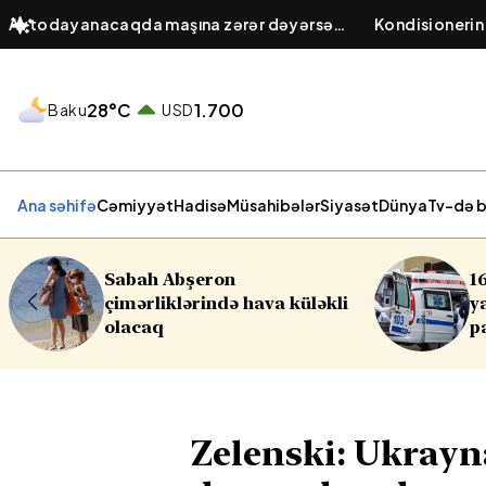
Avtodayanacaqda maşına zərər dəyərsə
Kondisionerin
cavabdeh kimdir? – Obyekt sahibinin
baş verir? – El
hüquqi öhdəliyi
hava keyfiyyə
28°C
1.700
Baku
USD
Ana səhifə
Cəmiyyət
Hadisə
Müsahibələr
Siyasət
Dünya
Tv-də b
16 yaşlı yeniyetmə öldü,
a küləkli
yaralılar var - Yasamalda
partlayış
Zelenski: Ukrayn