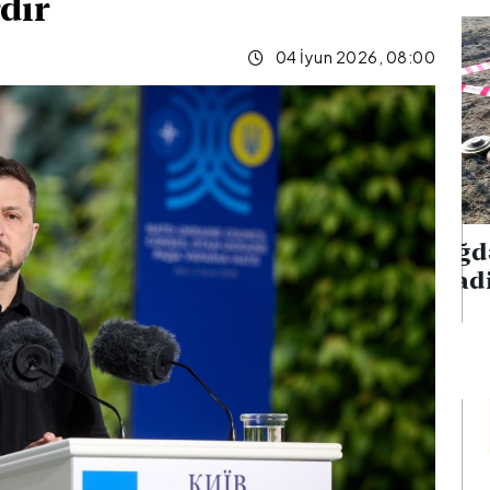
dır
04 İyun 2026, 08:00
Ağdərədə mina
ıq edən iki
hadisəsi baş verib
nılıb