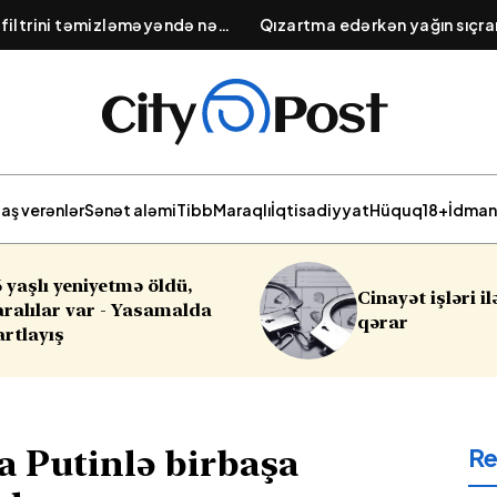
 filtrini təmizləməyəndə nə
Qızartma edərkən yağın sıçr
ektrik sərfiyyatının artması və
yolu: Tavaya atılacaq 1 çim
ti
aş verənlər
Sənət aləmi
Tibb
Maraqlı
İqtisadiyyat
Hüquq
18+
İdman
Cinayət işləri ilə bağlı vacib
Sabah
qərar
R
a Putinlə birbaşa