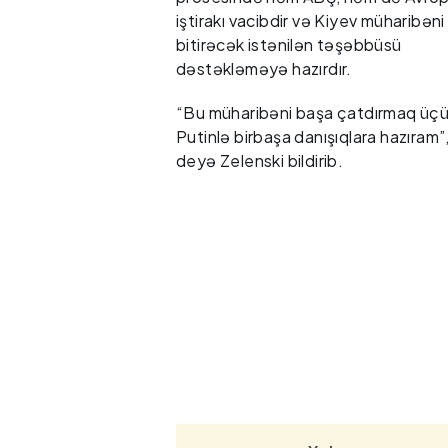
iştirakı vacibdir və Kiyev müharibəni
bitirəcək istənilən təşəbbüsü
dəstəkləməyə hazırdır.
“Bu müharibəni başa çatdırmaq üç
Putinlə birbaşa danışıqlara hazıram”,
deyə Zelenski bildirib.