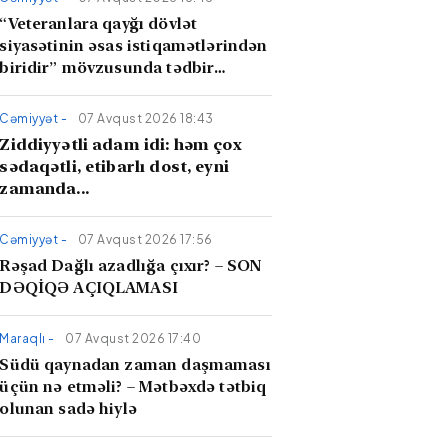
“Veteranlara qayğı dövlət
siyasətinin əsas istiqamətlərindən
biridir” mövzusunda tədbir
keçirilib
Cəmiyyət -
07 Avqust 2026 18:43
Ziddiyyətli adam idi: həm çox
sədaqətli, etibarlı dost, eyni
zamanda...
Cəmiyyət -
07 Avqust 2026 17:56
Rəşad Dağlı azadlığa çıxır? – SON
DƏQİQƏ AÇIQLAMASI
Maraqlı -
07 Avqust 2026 17:40
Südü qaynadan zaman daşmaması
üçün nə etməli? – Mətbəxdə tətbiq
olunan sadə hiylə