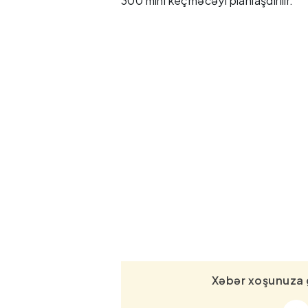
300 mini keçməcəyi planlaşdırılır.
Xəbər xoşunuza 