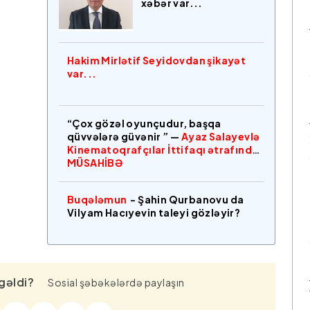
xəbər var...
Hakim Mirlətif Seyidovdan şikayət
var...
“Çox gözəl oyunçudur, başqa
qüvvələrə güvənir ” —
Ayaz Salayevlə
Kinematoqrafçılar İttifaqı ətrafında
MÜSAHİBƏ
Buqələmun
- Şahin Qurbanovu da
Vilyam Hacıyevin taleyi gözləyir?
gəldi?
Sosial şəbəkələrdə paylaşın