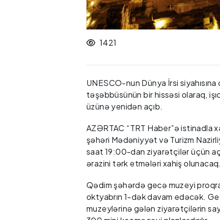
1421
UNESCO-nun Dünya İrsi siyahısına d
təşəbbüsünün bir hissəsi olaraq, işıql
üzünə yenidən açıb.
AZƏRTAC “TRT Haber”ə istinadla xəb
şəhəri Mədəniyyət və Turizm Nazirliy
saat 19:00-dan ziyarətçilər üçün a
ərazini tərk etmələri xahiş olunacaq
Qədim şəhərdə gecə muzeyi proqr
oktyabrın 1-dək davam edəcək. G
muzeylərinə gələn ziyarətçilərin say