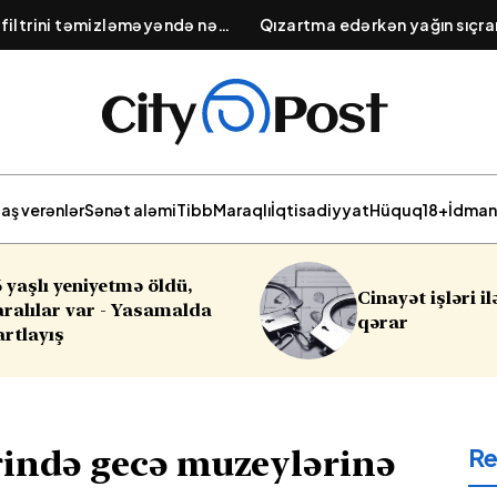
 filtrini təmizləməyəndə nə
Qızartma edərkən yağın sıçr
ektrik sərfiyyatının artması və
yolu: Tavaya atılacaq 1 çim
ti
aş verənlər
Sənət aləmi
Tibb
Maraqlı
İqtisadiyyat
Hüquq
18+
İdman
Cinayət işləri ilə bağlı vacib
Sabahın ha
qərar
R
ində gecə muzeylərinə