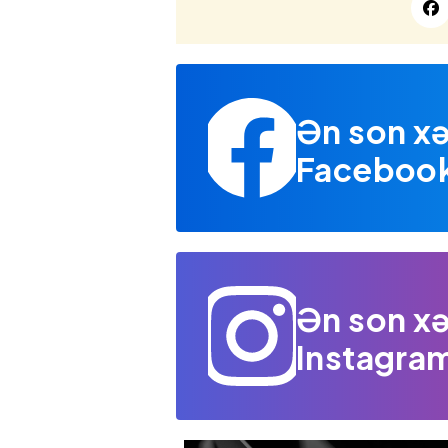
Ən son xə
Facebook 
Ən son xə
Instagram