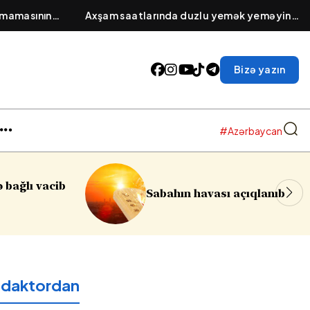
amamasının
Axşam saatlarında duzlu yemək yeməyin
dik maddə
fəsadı: Səhər üzün və gözlərin şişməsinin
səbəbi
Bizə yazın
#Azərbaycan
Sumqayıtda azyaşlıya qa
vası açıqlanıb
soyğunçuluq edilib
edaktordan