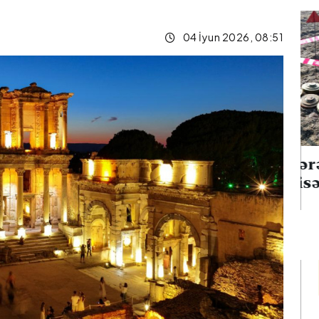
04 İyun 2026, 08:51
Ağdərədə mina
q edən iki
hadisəsi baş verib
ılıb