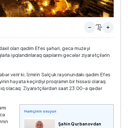
axil olan qədim Efes şəhəri, gecə muzeyi
arla işıqlandırılaraq qapılarını gecələr ziyarətçilərin
ər verir ki, İzmirin Səlçuk rayonundakı qədim Efes
inin həyata keçirdiyi proqramın bir hissəsi olaraq
çıq olacaq. Ziyarətçilərdən saat 23:00-a qədər
.
amı
Həmçinin oxuyun
ecə
ının
Şahin Qurbanovdan