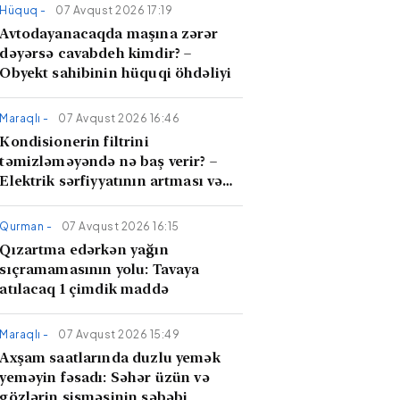
Hüquq -
07 Avqust 2026 17:19
Avtodayanacaqda maşına zərər
dəyərsə cavabdeh kimdir? –
Obyekt sahibinin hüquqi öhdəliyi
Maraqlı -
07 Avqust 2026 16:46
Kondisionerin filtrini
təmizləməyəndə nə baş verir? –
Elektrik sərfiyyatının artması və
hava keyfiyyəti
Qurman -
07 Avqust 2026 16:15
Qızartma edərkən yağın
sıçramamasının yolu: Tavaya
atılacaq 1 çimdik maddə
Maraqlı -
07 Avqust 2026 15:49
Axşam saatlarında duzlu yemək
yeməyin fəsadı: Səhər üzün və
gözlərin şişməsinin səbəbi