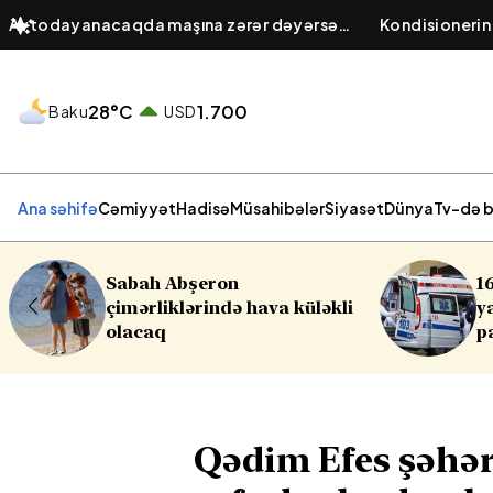
Avtodayanacaqda maşına zərər dəyərsə
Kondisionerin
cavabdeh kimdir? – Obyekt sahibinin
baş verir? – El
hüquqi öhdəliyi
hava keyfiyyə
28°C
1.700
Baku
USD
Ana səhifə
Cəmiyyət
Hadisə
Müsahibələr
Siyasət
Dünya
Tv-də b
16 yaşlı yeniyetmə öldü,
kli
yaralılar var - Yasamalda
partlayış
Qədim Efes şəhər