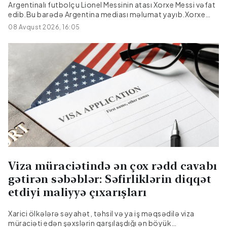
Argentinalı futbolçu Lionel Messinin atası Xorxe Messi vəfat
edib.Bu barədə Argentina mediası məlumat yayıb.Xorxe
Messi müalicə olunduğu xəstəxanada 68 yaşında dünyasını
08 Avqust 2026, 16:05
dəyişib.Onun səhhətində bir müddətdir problem yarandığı
bildirilir.
Viza müraciətində ən çox rədd cavabı
gətirən səbəblər: Səfirliklərin diqqət
etdiyi maliyyə çıxarışları
Xarici ölkələrə səyahət, təhsil və ya iş məqsədilə viza
müraciəti edən şəxslərin qarşılaşdığı ən böyük