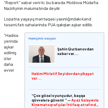
"Report" xəbər verir ki, bu barədə Moldova Müdafiə
Nazirliyinin məlumatında deyilir.
Lopatna yaşayış məntəqəsi yaxınlığındakı kənd
təsərrüfatı sahələrində PUA qalıqları aşkar edilib.
"Hadisə
Həmçinin oxuyun
yerində
aşkar
Şahin Qurbanovdan
edilmiş
xəbər var...
izlər
daha
əvvəl
Hakim Mirlətif Seyidovdan şikayət
var...
“Çox gözəl oyunçudur, başqa
qüvvələrə güvənir ” —
Ayaz Salayevlə
Kinematoqrafçılar İttifaqı ətrafında