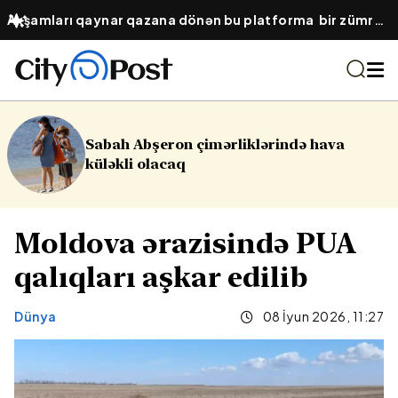
Axşamları qaynar qazana dönən bu platforma bir zümrə
qadınlarla dolu olur...
 çimərliklərində hava
16 yaşlı yeniyet
q
Yasamalda par
Moldova ərazisində PUA
qalıqları aşkar edilib
Dünya
08 İyun 2026, 11:27