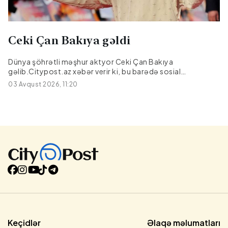
Ceki Çan Bakıya gəldi
Dünya şöhrətli məşhur aktyor Ceki Çan Bakıya
gəlib.Citypost.az xəbər verir ki, bu barədə sosial
şəbəkələrdə məlumat yayılıb.O, Bakıya film çəkilişi üçün
03 Avqust 2026, 11:20
gəlib.|Kult.az
Keçidlər
Əlaqə məlumatları