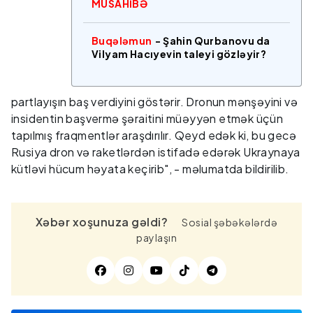
MÜSAHİBƏ
Buqələmun
- Şahin Qurbanovu da
Vilyam Hacıyevin taleyi gözləyir?
partlayışın baş verdiyini göstərir. Dronun mənşəyini və
insidentin başvermə şəraitini müəyyən etmək üçün
tapılmış fraqmentlər araşdırılır. Qeyd edək ki, bu gecə
Rusiya dron və raketlərdən istifadə edərək Ukraynaya
kütləvi hücum həyata keçirib", - məlumatda bildirilib.
Xəbər xoşunuza gəldi?
Sosial şəbəkələrdə
paylaşın