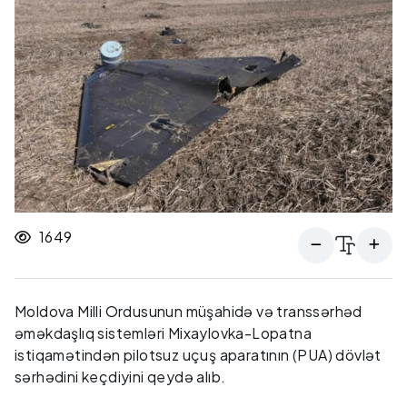
1649
Moldova Milli Ordusunun müşahidə və transsərhəd
əməkdaşlıq sistemləri Mixaylovka-Lopatna
istiqamətindən pilotsuz uçuş aparatının (PUA) dövlət
sərhədini keçdiyini qeydə alıb.