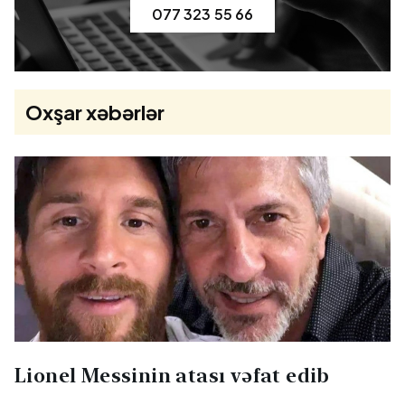
077 323 55 66
Oxşar xəbərlər
Lionel Messinin atası vəfat edib